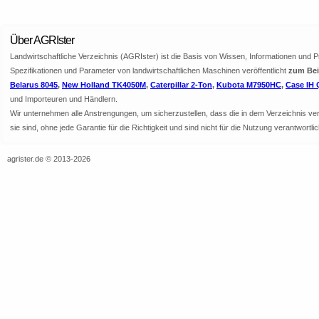
Über AGRIster
Landwirtschaftliche Verzeichnis (AGRIster) ist die Basis von Wissen, Informationen und 
Spezifikationen und Parameter von landwirtschaftlichen Maschinen veröffentlicht
zum Beis
Belarus 8045
,
New Holland TK4050M
,
Caterpillar 2-Ton
,
Kubota M7950HC
,
Case IH 
und Importeuren und Händlern.
Wir unternehmen alle Anstrengungen, um sicherzustellen, dass die in dem Verzeichnis veröf
sie sind, ohne jede Garantie für die Richtigkeit und sind nicht für die Nutzung verantwor
agrister.de © 2013-2026