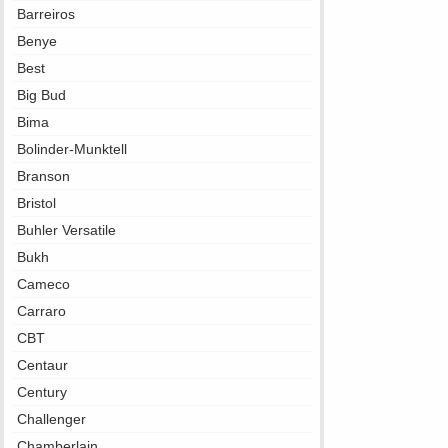
Barreiros
Benye
Best
Big Bud
Bima
Bolinder-Munktell
Branson
Bristol
Buhler Versatile
Bukh
Cameco
Carraro
CBT
Centaur
Century
Challenger
Chamberlain