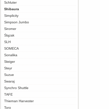
Schluter
Shibaura
Simplicity
Simpson Jumbo
Siromer
Ślązak
SLH
SOMECA
Sonalika
Steiger
Steyr
Suzue
Swaraj
Synchro Shuttle
TAFE
Thieman Harvester
Toro