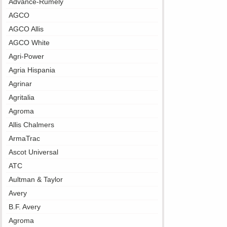
Advance-Rumely
AGCO
AGCO Allis
AGCO White
Agri-Power
Agria Hispania
Agrinar
Agritalia
Agroma
Allis Chalmers
ArmaTrac
Ascot Universal
ATC
Aultman & Taylor
Avery
B.F. Avery
Agroma