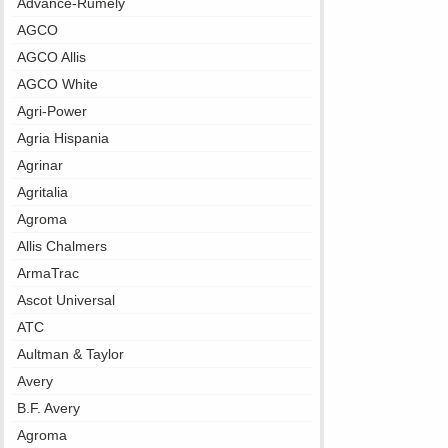
Advance-Rumely
AGCO
AGCO Allis
AGCO White
Agri-Power
Agria Hispania
Agrinar
Agritalia
Agroma
Allis Chalmers
ArmaTrac
Ascot Universal
ATC
Aultman & Taylor
Avery
B.F. Avery
Agroma