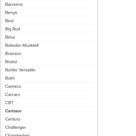
Barreiros
Benye
Best
Big Bud
Bima
Bolinder-Munktell
Branson
Bristol
Buhler Versatile
Bukh
Cameco
Carraro
CBT
Centaur
Century
Challenger
Chamberlain