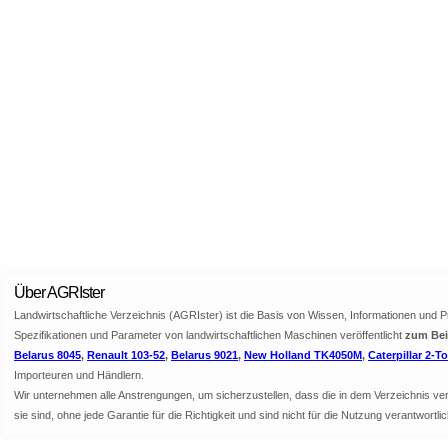
Über AGRIster
Landwirtschaftliche Verzeichnis (AGRIster) ist die Basis von Wissen, Informationen und 
Spezifikationen und Parameter von landwirtschaftlichen Maschinen veröffentlicht
zum Beis
Belarus 8045
,
Renault 103-52
,
Belarus 9021
,
New Holland TK4050M
,
Caterpillar 2-T
Importeuren und Händlern.
Wir unternehmen alle Anstrengungen, um sicherzustellen, dass die in dem Verzeichnis veröf
sie sind, ohne jede Garantie für die Richtigkeit und sind nicht für die Nutzung verantwor