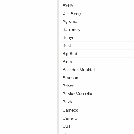
Avery
B.F. Avery
Agroma
Barreiros
Benye
Best
Big Bud
Bima
Bolinder-Munktell
Branson
Bristol
Buhler Versatile
Bukh
Cameco
Carraro
CBT