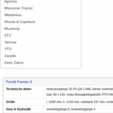
Agroma
Wisconsin Tractor
Władimirec
Woods & Copeland
Wuzheng
XTZ
Yanmar
YTO
Zanello
Zetor Zebra
Fendt Farmer 2
Technische daten
motorausgangs 35 PS (26.1 kW), diesel, motorleis
hub: 90 x 105, motor flüssigkeitsgekühlt, PTO 5
Größe
l. 3260 mm, h. 2150 mm, radstand 197 mm, vorde
Gear & Hydraulik
vorwärtsgänge 8, rückwärtsgänge 4