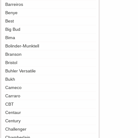
Barreiros
Benye
Best
Big Bud
Bima
Bolinder-Munktell
Branson
Bristol
Buhler Versatile
Bukh
Cameco
Carraro
CBT
Centaur
Century
Challenger
Chamberlain