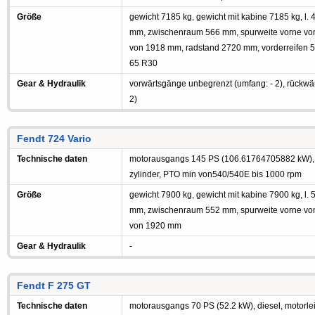
Größe
gewicht 7185 kg, gewicht mit kabine 7185 kg, l
mm, zwischenraum 566 mm, spurweite vorne von
von 1918 mm, radstand 2720 mm, vorderreifen 540
65 R30
Gear & Hydraulik
vorwärtsgänge unbegrenzt (umfang: - 2), rückwä
2)
Fendt 724 Vario
Technische daten
motorausgangs 145 PS (106.61764705882 kW), di
zylinder, PTO min von540/540E bis 1000 rpm
Größe
gewicht 7900 kg, gewicht mit kabine 7900 kg, l
mm, zwischenraum 552 mm, spurweite vorne von
von 1920 mm
Gear & Hydraulik
-
Fendt F 275 GT
Technische daten
motorausgangs 70 PS (52.2 kW), diesel, motorleis