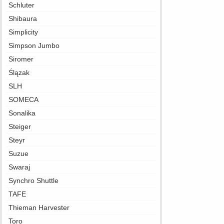
Schluter
Shibaura
Simplicity
Simpson Jumbo
Siromer
Ślązak
SLH
SOMECA
Sonalika
Steiger
Steyr
Suzue
Swaraj
Synchro Shuttle
TAFE
Thieman Harvester
Toro