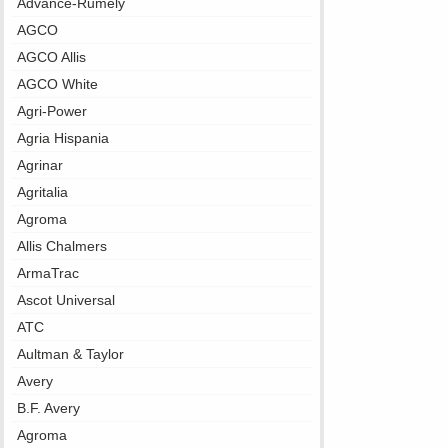
Advance-Rumely
AGCO
AGCO Allis
AGCO White
Agri-Power
Agria Hispania
Agrinar
Agritalia
Agroma
Allis Chalmers
ArmaTrac
Ascot Universal
ATC
Aultman & Taylor
Avery
B.F. Avery
Agroma