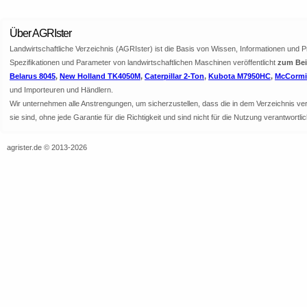
Über AGRIster
Landwirtschaftliche Verzeichnis (AGRIster) ist die Basis von Wissen, Informationen und 
Spezifikationen und Parameter von landwirtschaftlichen Maschinen veröffentlicht
zum Beis
Belarus 8045
,
New Holland TK4050M
,
Caterpillar 2-Ton
,
Kubota M7950HC
,
McCormic
und Importeuren und Händlern.
Wir unternehmen alle Anstrengungen, um sicherzustellen, dass die in dem Verzeichnis veröf
sie sind, ohne jede Garantie für die Richtigkeit und sind nicht für die Nutzung verantwor
agrister.de © 2013-2026