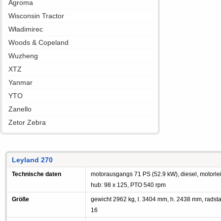
Agroma
Wisconsin Tractor
Władimirec
Woods & Copeland
Wuzheng
XTZ
Yanmar
YTO
Zanello
Zetor Zebra
Leyland 270
Technische daten
motorausgangs 71 PS (52.9 kW), diesel, motorleis
hub: 98 x 125, PTO 540 rpm
Größe
gewicht 2962 kg, l. 3404 mm, h. 2438 mm, radst
16