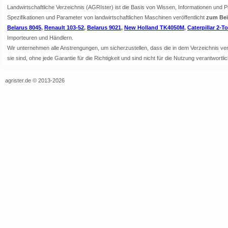
Landwirtschaftliche Verzeichnis (AGRIster) ist die Basis von Wissen, Informationen und 
Spezifikationen und Parameter von landwirtschaftlichen Maschinen veröffentlicht
zum Beis
Belarus 8045
,
Renault 103-52
,
Belarus 9021
,
New Holland TK4050M
,
Caterpillar 2-T
Importeuren und Händlern.
Wir unternehmen alle Anstrengungen, um sicherzustellen, dass die in dem Verzeichnis veröf
sie sind, ohne jede Garantie für die Richtigkeit und sind nicht für die Nutzung verantwor
agrister.de © 2013-2026