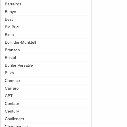
Barreiros
Benye
Best
Big Bud
Bima
Bolinder-Munktell
Branson
Bristol
Buhler Versatile
Bukh
Cameco
Carraro
CBT
Centaur
Century
Challenger
Chamberlain