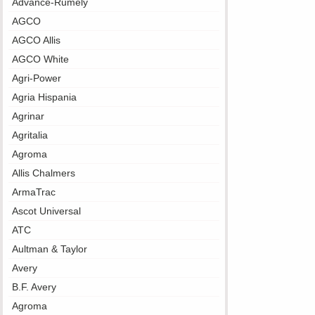
Advance-Rumely
AGCO
AGCO Allis
AGCO White
Agri-Power
Agria Hispania
Agrinar
Agritalia
Agroma
Allis Chalmers
ArmaTrac
Ascot Universal
ATC
Aultman & Taylor
Avery
B.F. Avery
Agroma