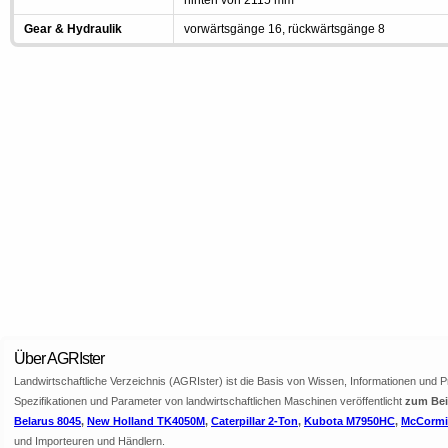
hinten von 2115 mm
Gear & Hydraulik
vorwärtsgänge 16, rückwärtsgänge 8
Über AGRIster
Landwirtschaftliche Verzeichnis (AGRIster) ist die Basis von Wissen, Informationen und 
Spezifikationen und Parameter von landwirtschaftlichen Maschinen veröffentlicht
zum Beis
Belarus 8045
,
New Holland TK4050M
,
Caterpillar 2-Ton
,
Kubota M7950HC
,
McCormic
und Importeuren und Händlern.