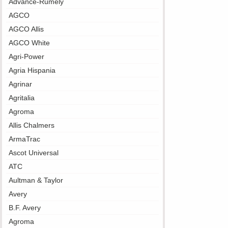
Advance-Rumely
AGCO
AGCO Allis
AGCO White
Agri-Power
Agria Hispania
Agrinar
Agritalia
Agroma
Allis Chalmers
ArmaTrac
Ascot Universal
ATC
Aultman & Taylor
Avery
B.F. Avery
Agroma