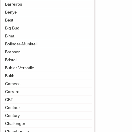
Barreiros
Benye
Best
Big Bud
Bima
Bolinder-Munktell
Branson
Bristol
Buhler Versatile
Bukh
Cameco
Carraro
CBT
Centaur
Century
Challenger
Chamberlain