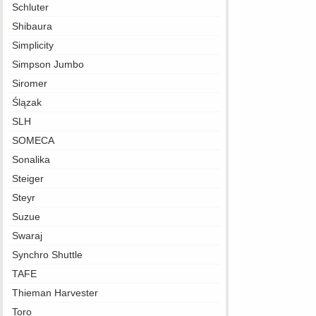
Schluter
Shibaura
Simplicity
Simpson Jumbo
Siromer
Ślązak
SLH
SOMECA
Sonalika
Steiger
Steyr
Suzue
Swaraj
Synchro Shuttle
TAFE
Thieman Harvester
Toro