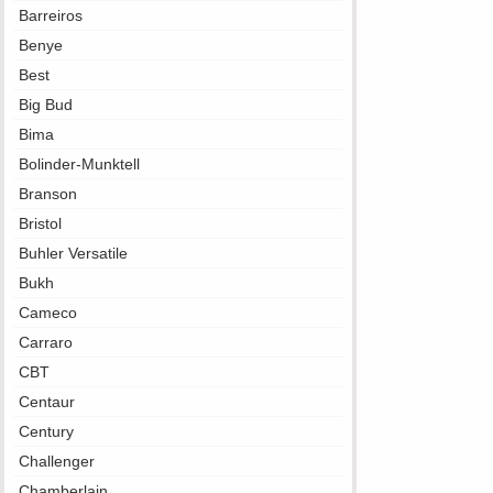
Barreiros
Benye
Best
Big Bud
Bima
Bolinder-Munktell
Branson
Bristol
Buhler Versatile
Bukh
Cameco
Carraro
CBT
Centaur
Century
Challenger
Chamberlain