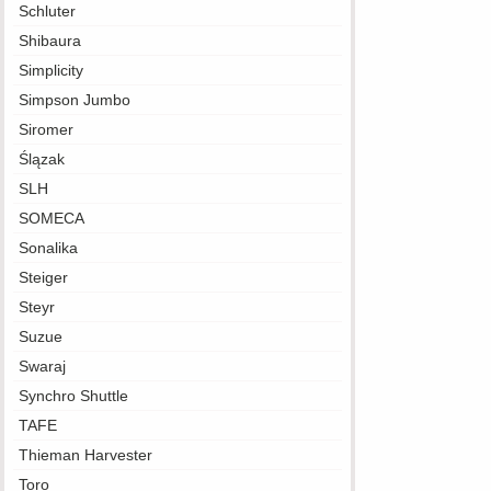
Schluter
Shibaura
Simplicity
Simpson Jumbo
Siromer
Ślązak
SLH
SOMECA
Sonalika
Steiger
Steyr
Suzue
Swaraj
Synchro Shuttle
TAFE
Thieman Harvester
Toro