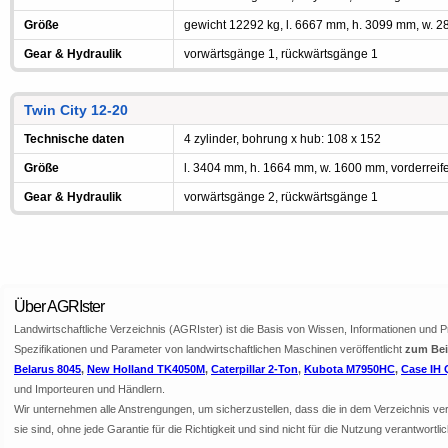
Größe
gewicht 12292 kg, l. 6667 mm, h. 3099 mm, w. 
Gear & Hydraulik
vorwärtsgänge 1, rückwärtsgänge 1
Twin City 12-20
Technische daten
4 zylinder, bohrung x hub: 108 x 152
Größe
l. 3404 mm, h. 1664 mm, w. 1600 mm, vorderreif
Gear & Hydraulik
vorwärtsgänge 2, rückwärtsgänge 1
Über AGRIster
Landwirtschaftliche Verzeichnis (AGRIster) ist die Basis von Wissen, Informationen und 
Spezifikationen und Parameter von landwirtschaftlichen Maschinen veröffentlicht
zum Beis
Belarus 8045
,
New Holland TK4050M
,
Caterpillar 2-Ton
,
Kubota M7950HC
,
Case IH 
und Importeuren und Händlern.
Wir unternehmen alle Anstrengungen, um sicherzustellen, dass die in dem Verzeichnis veröf
sie sind, ohne jede Garantie für die Richtigkeit und sind nicht für die Nutzung verantwor