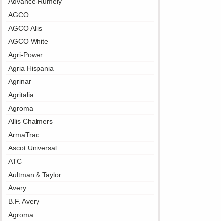
Advance-Rumely
AGCO
AGCO Allis
AGCO White
Agri-Power
Agria Hispania
Agrinar
Agritalia
Agroma
Allis Chalmers
ArmaTrac
Ascot Universal
ATC
Aultman & Taylor
Avery
B.F. Avery
Agroma