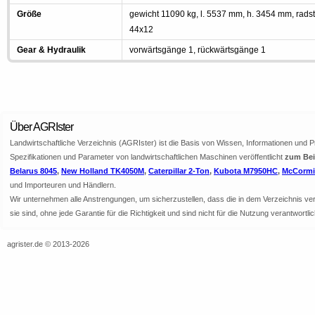
Größe
gewicht 11090 kg, l. 5537 mm, h. 3454 mm, rads
44x12
Gear & Hydraulik
vorwärtsgänge 1, rückwärtsgänge 1
Über AGRIster
Landwirtschaftliche Verzeichnis (AGRIster) ist die Basis von Wissen, Informationen und 
Spezifikationen und Parameter von landwirtschaftlichen Maschinen veröffentlicht
zum Beis
Belarus 8045
,
New Holland TK4050M
,
Caterpillar 2-Ton
,
Kubota M7950HC
,
McCormic
und Importeuren und Händlern.
Wir unternehmen alle Anstrengungen, um sicherzustellen, dass die in dem Verzeichnis veröf
sie sind, ohne jede Garantie für die Richtigkeit und sind nicht für die Nutzung verantwor
agrister.de © 2013-2026