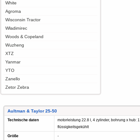
White
Agroma
Wisconsin Tractor
Władimirec
Woods & Copeland
Wuzheng
XTZ
Yanmar
YTO
Zanello
Zetor Zebra
Aultman & Taylor 25-50
Technische daten
motorleistung 22.8 l, 4 zylinder, bohrung x hub: 
flüssigkeitsgekühlt
Größe
-