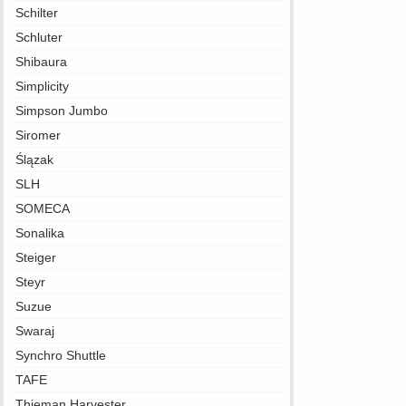
Schilter
Schluter
Shibaura
Simplicity
Simpson Jumbo
Siromer
Ślązak
SLH
SOMECA
Sonalika
Steiger
Steyr
Suzue
Swaraj
Synchro Shuttle
TAFE
Thieman Harvester