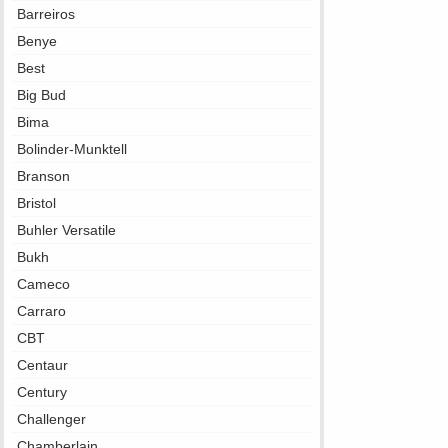
Barreiros
Benye
Best
Big Bud
Bima
Bolinder-Munktell
Branson
Bristol
Buhler Versatile
Bukh
Cameco
Carraro
CBT
Centaur
Century
Challenger
Chamberlain