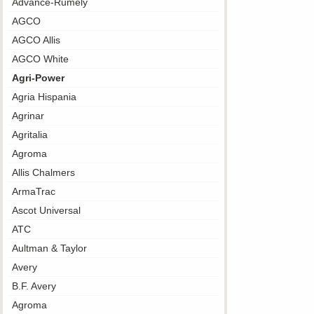
Advance-Rumely
AGCO
AGCO Allis
AGCO White
Agri-Power
Agria Hispania
Agrinar
Agritalia
Agroma
Allis Chalmers
ArmaTrac
Ascot Universal
ATC
Aultman & Taylor
Avery
B.F. Avery
Agroma