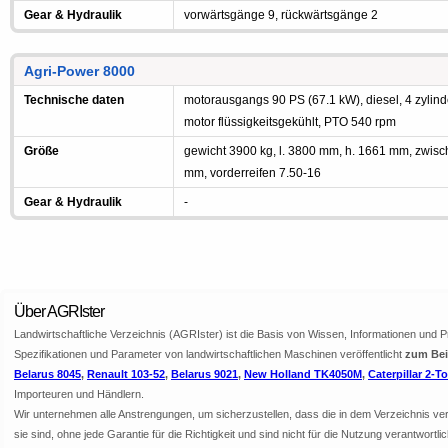
Gear & Hydraulik
vorwärtsgänge 9, rückwärtsgänge 2
Agri-Power 8000
Technische daten
motorausgangs 90 PS (67.1 kW), diesel, 4 zylind
motor flüssigkeitsgekühlt, PTO 540 rpm
Größe
gewicht 3900 kg, l. 3800 mm, h. 1661 mm, zwi
mm, vorderreifen 7.50-16
Gear & Hydraulik
-
Über AGRIster
Landwirtschaftliche Verzeichnis (AGRIster) ist die Basis von Wissen, Informationen und 
Spezifikationen und Parameter von landwirtschaftlichen Maschinen veröffentlicht
zum Beis
Belarus 8045
,
Renault 103-52
,
Belarus 9021
,
New Holland TK4050M
,
Caterpillar 2-T
Importeuren und Händlern.
Wir unternehmen alle Anstrengungen, um sicherzustellen, dass die in dem Verzeichnis veröf
sie sind, ohne jede Garantie für die Richtigkeit und sind nicht für die Nutzung verantwor