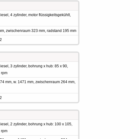
sel, 4 zylinder, motor flüssigkeitsgekühlt,
 mm, zwischenraum 323 mm, radstand 195 mm
 2
sel, 3 zylinder, bohrung x hub: 85 x 90,
0 rpm
 1874 mm, w. 1471 mm, zwischenraum 264 mm,
 2
esel, 2 zylinder, bohrung x hub: 100 x 105,
0 rpm