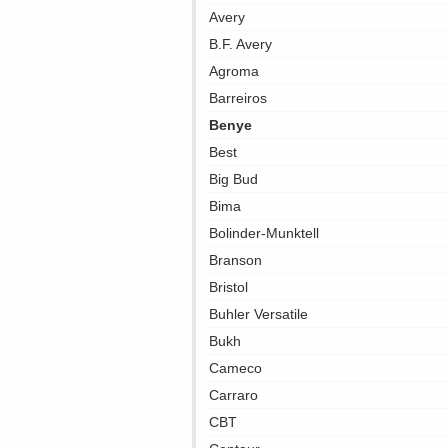
Avery
B.F. Avery
Agroma
Barreiros
Benye
Best
Big Bud
Bima
Bolinder-Munktell
Branson
Bristol
Buhler Versatile
Bukh
Cameco
Carraro
CBT