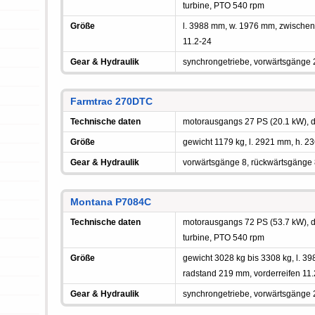
turbine, PTO 540 rpm
Größe
l. 3988 mm, w. 1976 mm, zwische
11.2-24
Gear & Hydraulik
synchrongetriebe, vorwärtsgänge 
Farmtrac 270DTC
Technische daten
motorausgangs 27 PS (20.1 kW), di
Größe
gewicht 1179 kg, l. 2921 mm, h. 2
Gear & Hydraulik
vorwärtsgänge 8, rückwärtsgänge
Montana P7084C
Technische daten
motorausgangs 72 PS (53.7 kW), die
turbine, PTO 540 rpm
Größe
gewicht 3028 kg bis 3308 kg, l. 
radstand 219 mm, vorderreifen 11
Gear & Hydraulik
synchrongetriebe, vorwärtsgänge 