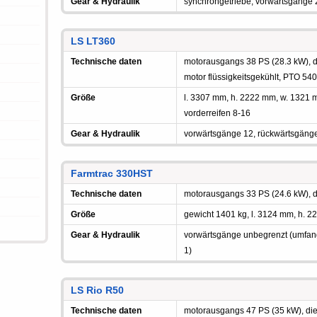
Gear & Hydraulik
synchrongetriebe, vorwärtsgänge 
LS LT360
Technische daten
motorausgangs 38 PS (28.3 kW), die
motor flüssigkeitsgekühlt, PTO 54
Größe
l. 3307 mm, h. 2222 mm, w. 1321
vorderreifen 8-16
Gear & Hydraulik
vorwärtsgänge 12, rückwärtsgäng
Farmtrac 330HST
Technische daten
motorausgangs 33 PS (24.6 kW), di
Größe
gewicht 1401 kg, l. 3124 mm, h. 2
Gear & Hydraulik
vorwärtsgänge unbegrenzt (umfang
1)
LS Rio R50
Technische daten
motorausgangs 47 PS (35 kW), dies