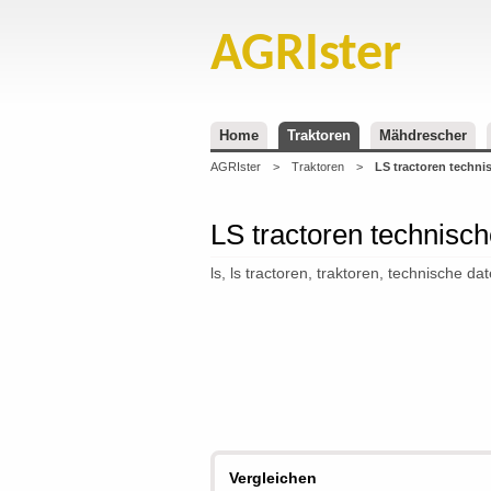
AGRIster
Home
Traktoren
Mähdrescher
AGRIster
>
Traktoren
>
LS tractoren techni
LS tractoren technisc
ls, ls tractoren, traktoren, technische da
Vergleichen