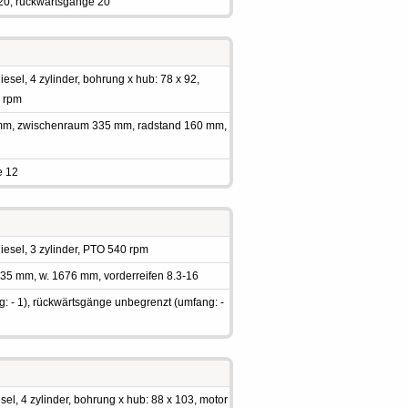
20, rückwärtsgänge 20
sel, 4 zylinder, bohrung x hub: 78 x 92,
0 rpm
 mm, zwischenraum 335 mm, radstand 160 mm,
e 12
esel, 3 zylinder, PTO 540 rpm
235 mm, w. 1676 mm, vorderreifen 8.3-16
: - 1), rückwärtsgänge unbegrenzt (umfang: -
el, 4 zylinder, bohrung x hub: 88 x 103, motor