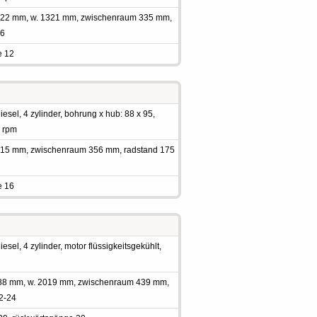
 2222 mm, w. 1321 mm, zwischenraum 335 mm,
16
e 12
sel, 4 zylinder, bohrung x hub: 88 x 95,
0 rpm
 2415 mm, zwischenraum 356 mm, radstand 175
e 16
sel, 4 zylinder, motor flüssigkeitsgekühlt,
3988 mm, w. 2019 mm, zwischenraum 439 mm,
.2-24