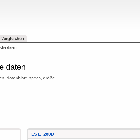
Vergleichen
sche daten
he daten
ten, datenblatt, specs, größe
LS LT280D