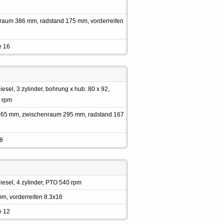
nraum 386 mm, radstand 175 mm, vorderreifen
e 16
sel, 3 zylinder, bohrung x hub: 80 x 92,
0 rpm
 1265 mm, zwischenraum 295 mm, radstand 167
 8
esel, 4 zylinder, PTO 540 rpm
m, vorderreifen 8.3x16
e 12