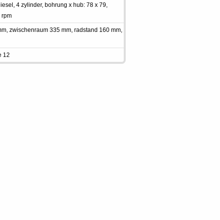
sel, 4 zylinder, bohrung x hub: 78 x 79,
0 rpm
 mm, zwischenraum 335 mm, radstand 160 mm,
e 12