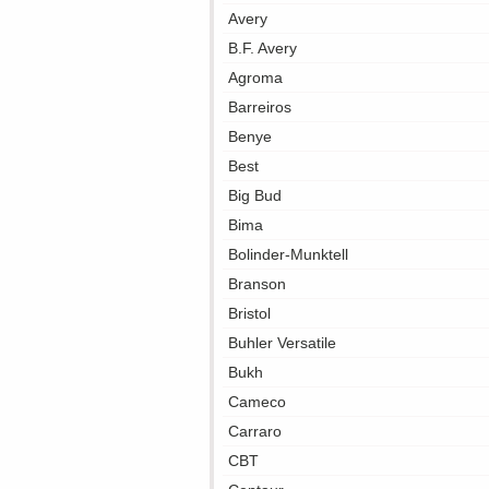
Avery
B.F. Avery
Agroma
Barreiros
Benye
Best
Big Bud
Bima
Bolinder-Munktell
Branson
Bristol
Buhler Versatile
Bukh
Cameco
Carraro
CBT