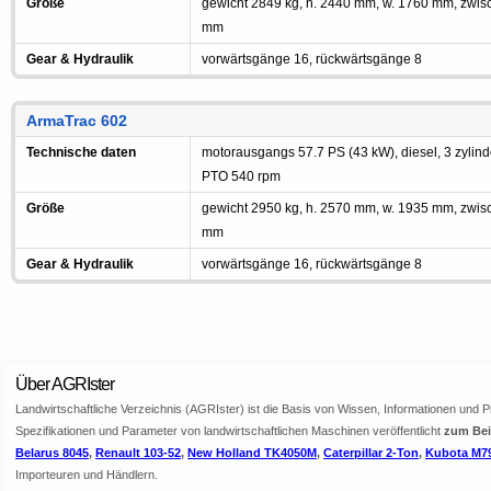
Größe
gewicht 2849 kg, h. 2440 mm, w. 1760 mm, zwi
mm
Gear & Hydraulik
vorwärtsgänge 16, rückwärtsgänge 8
ArmaTrac 602
Technische daten
motorausgangs 57.7 PS (43 kW), diesel, 3 zylind
PTO 540 rpm
Größe
gewicht 2950 kg, h. 2570 mm, w. 1935 mm, zwi
mm
Gear & Hydraulik
vorwärtsgänge 16, rückwärtsgänge 8
Über AGRIster
Landwirtschaftliche Verzeichnis (AGRIster) ist die Basis von Wissen, Informationen und 
Spezifikationen und Parameter von landwirtschaftlichen Maschinen veröffentlicht
zum Beis
Belarus 8045
,
Renault 103-52
,
New Holland TK4050M
,
Caterpillar 2-Ton
,
Kubota M7
Importeuren und Händlern.