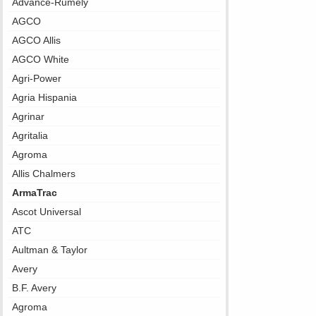
Advance-Rumely
AGCO
AGCO Allis
AGCO White
Agri-Power
Agria Hispania
Agrinar
Agritalia
Agroma
Allis Chalmers
ArmaTrac
Ascot Universal
ATC
Aultman & Taylor
Avery
B.F. Avery
Agroma