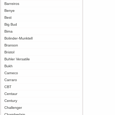
Barreiros
Benye
Best
Big Bud
Bima
Bolinder-Munktell
Branson
Bristol
Buhler Versatile
Bukh
Cameco
Carraro
CBT
Centaur
Century
Challenger
Chamberlain