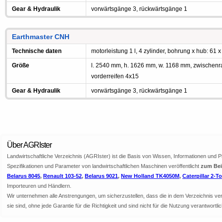
Gear & Hydraulik
vorwärtsgänge 3, rückwärtsgänge 1
Earthmaster CNH
Technische daten
motorleistung 1 l, 4 zylinder, bohrung x hub: 61 x
Größe
l. 2540 mm, h. 1626 mm, w. 1168 mm, zwischen
vorderreifen 4x15
Gear & Hydraulik
vorwärtsgänge 3, rückwärtsgänge 1
Über AGRIster
Landwirtschaftliche Verzeichnis (AGRIster) ist die Basis von Wissen, Informationen und 
Spezifikationen und Parameter von landwirtschaftlichen Maschinen veröffentlicht
zum Beis
Belarus 8045
,
Renault 103-52
,
Belarus 9021
,
New Holland TK4050M
,
Caterpillar 2-T
Importeuren und Händlern.
Wir unternehmen alle Anstrengungen, um sicherzustellen, dass die in dem Verzeichnis veröf
sie sind, ohne jede Garantie für die Richtigkeit und sind nicht für die Nutzung verantwor