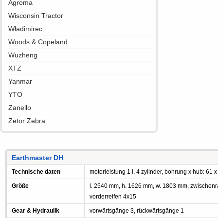
Agroma
Wisconsin Tractor
Władimirec
Woods & Copeland
Wuzheng
XTZ
Yanmar
YTO
Zanello
Zetor Zebra
Earthmaster DH
Technische daten
motorleistung 1 l, 4 zylinder, bohrung x hub: 61 x
Größe
l. 2540 mm, h. 1626 mm, w. 1803 mm, zwischen
vorderreifen 4x15
Gear & Hydraulik
vorwärtsgänge 3, rückwärtsgänge 1