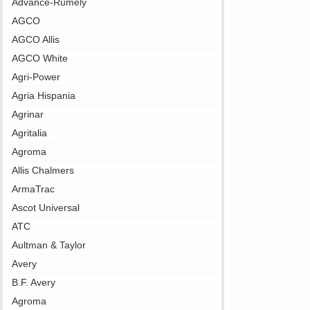
Advance-Rumely
AGCO
AGCO Allis
AGCO White
Agri-Power
Agria Hispania
Agrinar
Agritalia
Agroma
Allis Chalmers
ArmaTrac
Ascot Universal
ATC
Aultman & Taylor
Avery
B.F. Avery
Agroma