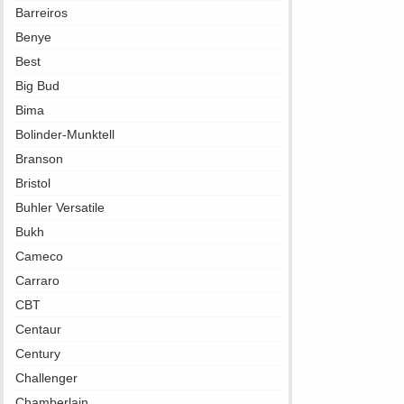
Barreiros
Benye
Best
Big Bud
Bima
Bolinder-Munktell
Branson
Bristol
Buhler Versatile
Bukh
Cameco
Carraro
CBT
Centaur
Century
Challenger
Chamberlain