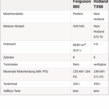
Ferguson
Holland
860
TX66
Motorhersteller
Perkins
New
Holland
Motoren Modell
AV8.540
New
Holland
675 TA
Hubraum
n.d.
3
8849 cm
(8,8 l.)
Zylinder
8
6
Turbolader
Nein
verfügbar
Maximale Motorleistung (kW / PS)
135 kW / 184
199 kW /
PS
271 PS
Tankinhalt
340 l.
450 l.
AdBlue-Tank
kein
kein