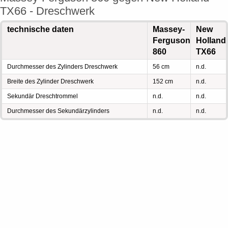
TX66 - Dreschwerk
technische daten
Massey-
New
Ferguson
Holland
860
TX66
Durchmesser des Zylinders Dreschwerk
56 cm
n.d.
Breite des Zylinder Dreschwerk
152 cm
n.d.
Sekundär Dreschtrommel
n.d.
n.d.
Durchmesser des Sekundärzylinders
n.d.
n.d.