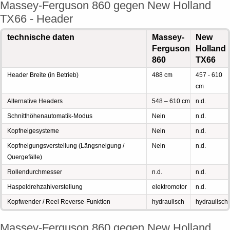
Massey-Ferguson 860 gegen New Holland
TX66 - Header
technische daten
Massey-
New
Ferguson
Holland
860
TX66
Header Breite (in Betrieb)
488 cm
457 - 610
cm
Alternative Headers
548 – 610 cm
n.d.
Schnitthöhenautomatik-Modus
Nein
n.d.
Kopfneigesysteme
Nein
n.d.
Kopfneigungsverstellung (Längsneigung /
Nein
n.d.
Quergefälle)
Rollendurchmesser
n.d.
n.d.
Haspeldrehzahlverstellung
elektromotor
n.d.
Kopfwender / Reel Reverse-Funktion
hydraulisch
hydraulisch
Massey-Ferguson 860 gegen New Holland