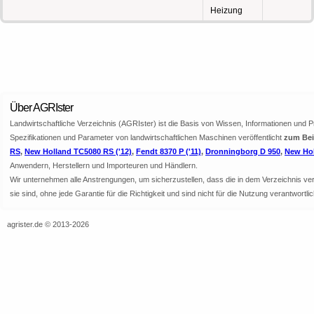
Heizung
Über AGRIster
Landwirtschaftliche Verzeichnis (AGRIster) ist die Basis von Wissen, Informationen und 
Spezifikationen und Parameter von landwirtschaftlichen Maschinen veröffentlicht
zum Bei
RS
,
New Holland TC5080 RS ('12)
,
Fendt 8370 P ('11)
,
Dronningborg D 950
,
New Hol
Anwendern, Herstellern und Importeuren und Händlern.
Wir unternehmen alle Anstrengungen, um sicherzustellen, dass die in dem Verzeichnis veröf
sie sind, ohne jede Garantie für die Richtigkeit und sind nicht für die Nutzung verantwor
agrister.de © 2013-2026