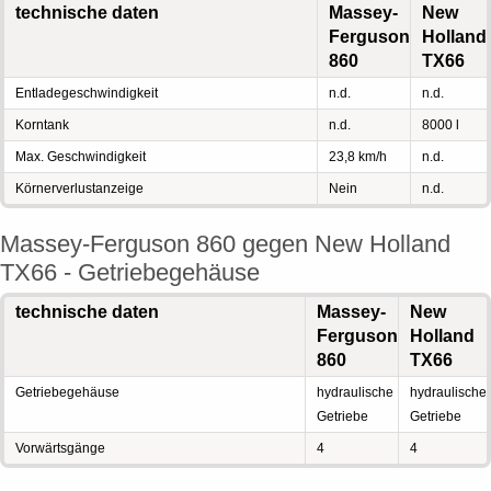
technische daten
Massey-
New
Ferguson
Holland
860
TX66
Entladegeschwindigkeit
n.d.
n.d.
Korntank
n.d.
8000 l
Max. Geschwindigkeit
23,8 km/h
n.d.
Körnerverlustanzeige
Nein
n.d.
Massey-Ferguson 860 gegen New Holland
TX66 - Getriebegehäuse
technische daten
Massey-
New
Ferguson
Holland
860
TX66
Getriebegehäuse
hydraulische
hydraulische
Getriebe
Getriebe
Vorwärtsgänge
4
4