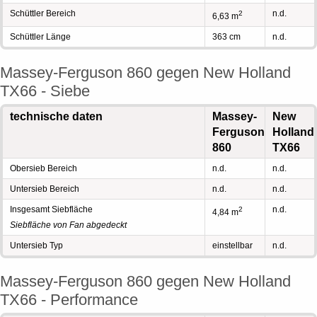
Schüttler Bereich
n.d.
2
6,63 m
Schüttler Länge
363 cm
n.d.
Massey-Ferguson 860 gegen New Holland
TX66 - Siebe
technische daten
Massey-
New
Ferguson
Holland
860
TX66
Obersieb Bereich
n.d.
n.d.
Untersieb Bereich
n.d.
n.d.
Insgesamt Siebfläche
n.d.
2
4,84 m
Siebfläche von Fan abgedeckt
Untersieb Typ
einstellbar
n.d.
Massey-Ferguson 860 gegen New Holland
TX66 - Performance