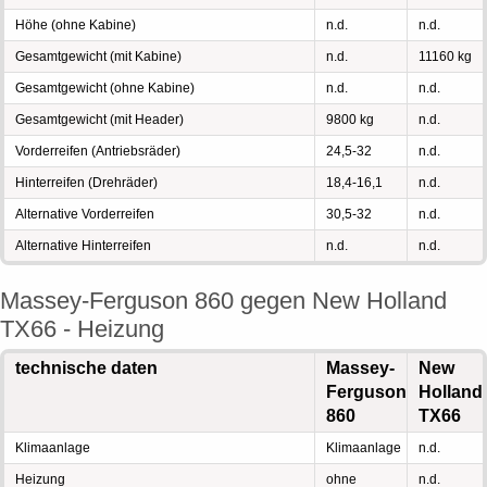
Höhe (ohne Kabine)
n.d.
n.d.
Gesamtgewicht (mit Kabine)
n.d.
11160 kg
Gesamtgewicht (ohne Kabine)
n.d.
n.d.
Gesamtgewicht (mit Header)
9800 kg
n.d.
Vorderreifen (Antriebsräder)
24,5-32
n.d.
Hinterreifen (Drehräder)
18,4-16,1
n.d.
Alternative Vorderreifen
30,5-32
n.d.
Alternative Hinterreifen
n.d.
n.d.
Massey-Ferguson 860 gegen New Holland
TX66 - Heizung
technische daten
Massey-
New
Ferguson
Holland
860
TX66
Klimaanlage
Klimaanlage
n.d.
Heizung
ohne
n.d.