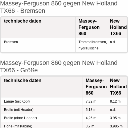
Massey-Ferguson 860 gegen New Holland
TX66 - Bremsen
technische daten
Massey-
New
Ferguson
Holland
860
TX66
Bremsen
Trommelbremsen,
n.d.
hydraulische
Massey-Ferguson 860 gegen New Holland
TX66 - Größe
technische daten
Massey-
New
Ferguson
Holland
860
TX66
Länge (mit Kopf)
7,32 m
8.12 m
Breite (mit Header)
5,18 m
n.d.
Breite (ohne Header)
4,26 m
3.95 m
Höhe (mit Kabine)
3,7 m
3.985 m