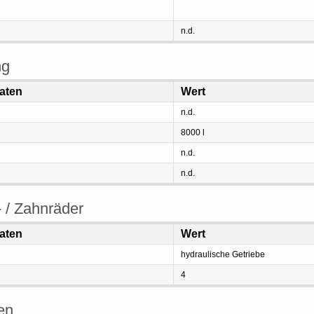
n.d.
ng
aten
Wert
n.d.
8000 l
n.d.
n.d.
 / Zahnräder
aten
Wert
hydraulische Getriebe
4
en