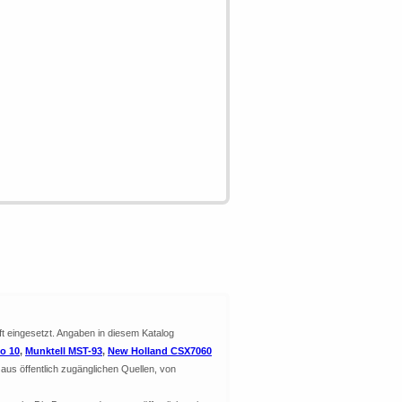
ft eingesetzt. Angaben in diesem Katalog
o 10
,
Munktell MST-93
,
New Holland CSX7060
aus öffentlich zugänglichen Quellen, von