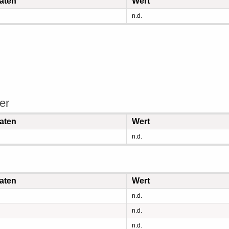
aten
Wert
n.d.
er
aten
Wert
n.d.
aten
Wert
n.d.
n.d.
n.d.