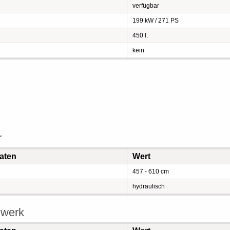
verfügbar
199 kW / 271 PS
450 l.
kein
r
aten
Wert
457 - 610 cm
hydraulisch
hwerk