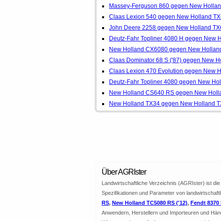
Massey-Ferguson 860 gegen New Holla
Claas Lexion 540 gegen New Holland T
John Deere 2258 gegen New Holland TX
Deutz-Fahr Topliner 4080 H gegen New 
New Holland CX6080 gegen New Hollan
Claas Dominator 68 S ('87) gegen New H
Claas Lexion 470 Evolution gegen New 
Deutz-Fahr Topliner 4080 gegen New Ho
New Holland CS640 RS gegen New Holl
New Holland TX34 gegen New Holland 
Über AGRIster
Landwirtschaftliche Verzeichnis (AGRIster) ist d
Spezifikationen und Parameter von landwirtschaft
RS
,
New Holland TC5080 RS ('12)
,
Fendt 8370 P
Anwendern, Herstellern und Importeuren und Hän