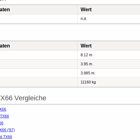
aten
Wert
n.d.
aten
Wert
8.12 m
3.95 m
3.985 m
11160 kg
TX66 Vergleiche
TX66
 TX66
66
66 ('97)
nd TX66