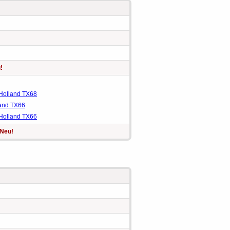
!
Holland TX68
and TX66
Holland TX66
Neu!