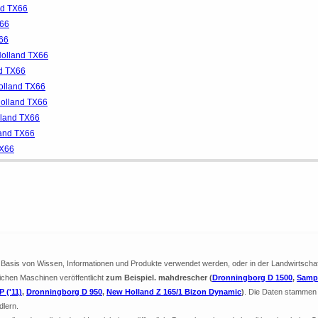
nd TX66
X66
66
Holland TX66
d TX66
olland TX66
Holland TX66
lland TX66
and TX66
TX66
ie Basis von Wissen, Informationen und Produkte verwendet werden, oder in der Landwirtscha
lichen Maschinen veröffentlicht
zum Beispiel. mahdrescher (
Dronningborg D 1500
,
Samp
 ('11)
,
Dronningborg D 950
,
New Holland Z 165/1 Bizon Dynamic
)
. Die Daten stammen 
dlern.