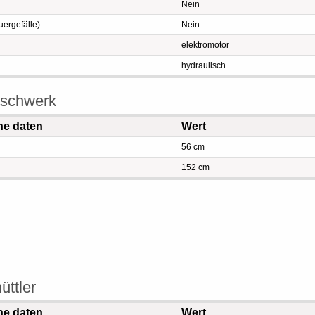
Nein
ergefälle)
Nein
elektromotor
hydraulisch
eschwerk
he daten
Wert
56 cm
152 cm
ttler
he daten
Wert