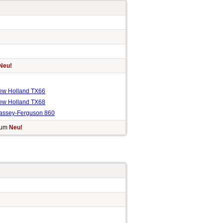
Neu!
ew Holland TX66
ew Holland TX68
assey-Ferguson 860
rum
Neu!