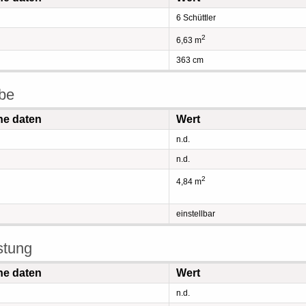
6 Schüttler
2
6,63 m
363 cm
be
he daten
Wert
n.d.
n.d.
2
4,84 m
einstellbar
stung
he daten
Wert
n.d.