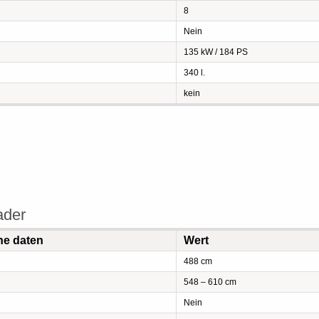
8
Nein
135 kW / 184 PS
340 l.
kein
ader
he daten
Wert
488 cm
548 – 610 cm
Nein