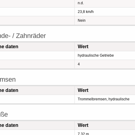
n.d.
23,8 km/h
Nein
de- / Zahnräder
he daten
Wert
hydraulische Getriebe
4
emsen
he daten
Wert
Trommelbremsen, hydraulische
öße
he daten
Wert
7,32 m