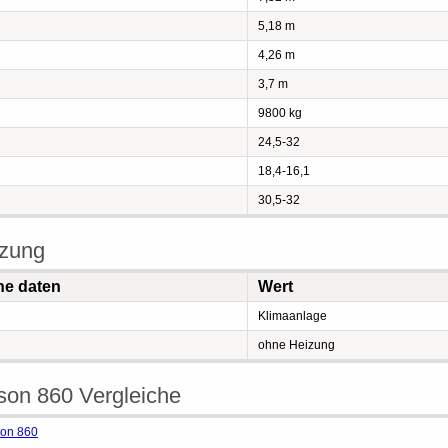
5,18 m
4,26 m
3,7 m
9800 kg
24,5-32
18,4-16,1
30,5-32
izung
he daten
Wert
Klimaanlage
ohne Heizung
son 860 Vergleiche
son 860