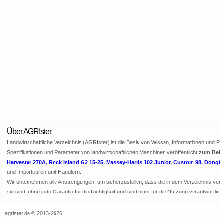
Über AGRIster
Landwirtschaftliche Verzeichnis (AGRIster) ist die Basis von Wissen, Informationen und 
Spezifikationen und Parameter von landwirtschaftlichen Maschinen veröffentlicht
zum Beis
Harvester 270A
,
Rock Island G2 15-25
,
Massey-Harris 102 Junior
,
Custom 98
,
Dongf
und Importeuren und Händlern.
Wir unternehmen alle Anstrengungen, um sicherzustellen, dass die in dem Verzeichnis veröf
sie sind, ohne jede Garantie für die Richtigkeit und sind nicht für die Nutzung verantwor
agrister.de © 2013-2026