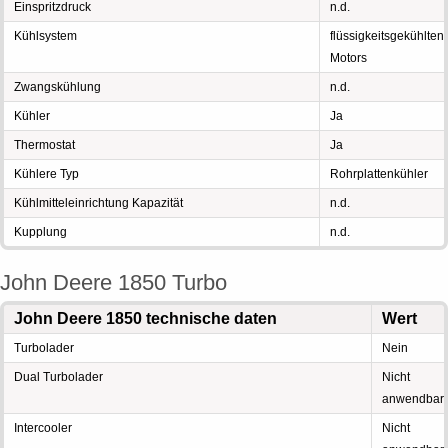
Einspritzdruck
n.d.
Kühlsystem
flüssigkeitsgekühlten
Motors
Zwangskühlung
n.d.
Kühler
Ja
Thermostat
Ja
Kühlere Typ
Rohrplattenkühler
Kühlmitteleinrichtung Kapazität
n.d.
Kupplung
n.d.
John Deere 1850 Turbo
John Deere 1850 technische daten
Wert
Turbolader
Nein
Dual Turbolader
Nicht
anwendbar
Intercooler
Nicht