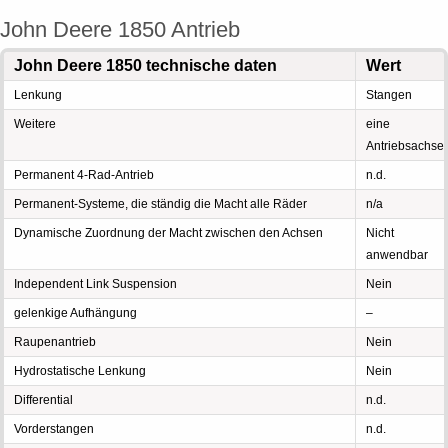
John Deere 1850 Antrieb
John Deere 1850 technische daten
Wert
Lenkung
Stangen
Weitere
eine
Antriebsachse
Permanent 4-Rad-Antrieb
n.d.
Permanent-Systeme, die ständig die Macht alle Räder
n/a
Dynamische Zuordnung der Macht zwischen den Achsen
Nicht
anwendbar
Independent Link Suspension
Nein
gelenkige Aufhängung
–
Raupenantrieb
Nein
Hydrostatische Lenkung
Nein
Differential
n.d.
Vorderstangen
n.d.