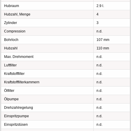
Hubraum
2.9 l.
Hubzahl, Menge
4
Zylinder
3
Compression
n.d.
Bohrloch
107 mm
Hubzahl
110 mm
Max. Drehmoment
n.d.
Luftfilter
n.d.
Kraftstofffilter
n.d.
Kraftstofffilterkammern
n.d.
Ölfilter
n.d.
Ölpumpe
n.d.
Drehzahlregelung
n.d.
Einspritzpumpe
n.d.
Einspritzdüsen
n.d.