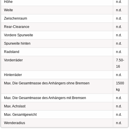
Höhe
n.d.
Weite
n.d.
Zwischenraum
n.d.
Rear-Clearance
n.d.
Vordere Spurweite
n.d.
Spurweite hinten
n.d.
Radstand
n.d.
Vorderräder
7.50-
16
Hinterräder
n.d.
Max. Die Gesamtmasse des Anhängers ohne Bremsen
1500
kg
Max. Die Gesamtmasse des Anhängers mit Bremsen
n.d.
Max. Achslast
n.d.
Max. Gesamtgewicht
n.d.
Wenderadius
n.d.