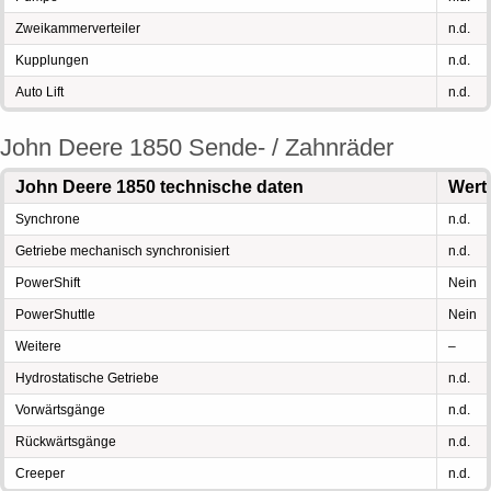
Zweikammerverteiler
n.d.
Kupplungen
n.d.
Auto Lift
n.d.
John Deere 1850 Sende- / Zahnräder
John Deere 1850 technische daten
Wert
Synchrone
n.d.
Getriebe mechanisch synchronisiert
n.d.
PowerShift
Nein
PowerShuttle
Nein
Weitere
–
Hydrostatische Getriebe
n.d.
Vorwärtsgänge
n.d.
Rückwärtsgänge
n.d.
Creeper
n.d.