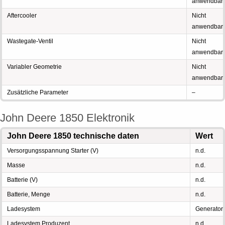
anwendbar
Aftercooler
Nicht
anwendbar
Wastegate-Ventil
Nicht
anwendbar
Variabler Geometrie
Nicht
anwendbar
Zusätzliche Parameter
–
John Deere 1850 Elektronik
John Deere 1850 technische daten
Wert
Versorgungsspannung Starter (V)
n.d.
Masse
n.d.
Batterie (V)
n.d.
Batterie, Menge
n.d.
Ladesystem
Generator
Ladesystem Produzent
n.d.