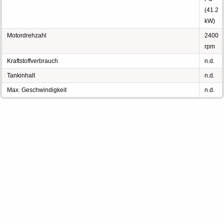
(41.2
kW)
Motordrehzahl
2400
rpm
Kraftstoffverbrauch
n.d.
Tankinhalt
n.d.
Max. Geschwindigkeit
n.d.