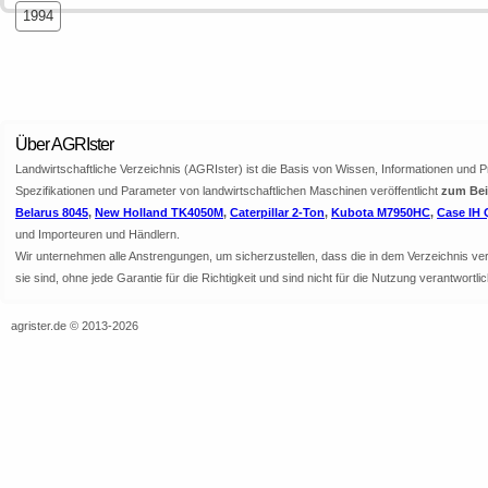
1994
Über AGRIster
Landwirtschaftliche Verzeichnis (AGRIster) ist die Basis von Wissen, Informationen und 
Spezifikationen und Parameter von landwirtschaftlichen Maschinen veröffentlicht
zum Beis
Belarus 8045
,
New Holland TK4050M
,
Caterpillar 2-Ton
,
Kubota M7950HC
,
Case IH 
und Importeuren und Händlern.
Wir unternehmen alle Anstrengungen, um sicherzustellen, dass die in dem Verzeichnis veröf
sie sind, ohne jede Garantie für die Richtigkeit und sind nicht für die Nutzung verantwor
agrister.de © 2013-2026