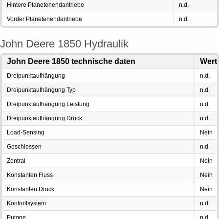
Hintere Planetenendantriebe
n.d.
Vorder Planetenendantriebe
n.d.
John Deere 1850 Hydraulik
John Deere 1850 technische daten
Wert
Dreipunktaufhängung
n.d.
Dreipunktaufhängung Typ
n.d.
Dreipunktaufhängung Leistung
n.d.
Dreipunktaufhängung Druck
n.d.
Load-Sensing
Nein
Geschlossen
n.d.
Zentral
Nein
Konstanten Fluss
Nein
Konstanten Druck
Nein
Kontrollsystem
n.d.
Pumpe
n.d.