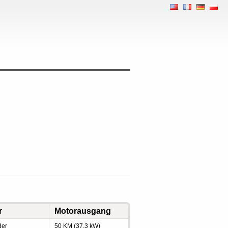
r
Motorausgang
der
50 KM (37.3 kW)