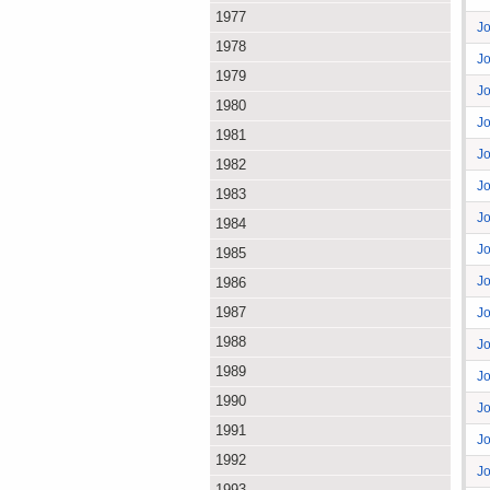
1977
J
1978
J
1979
J
1980
J
1981
J
1982
J
1983
J
1984
J
1985
J
1986
1987
J
1988
J
1989
J
1990
J
1991
J
1992
J
1993