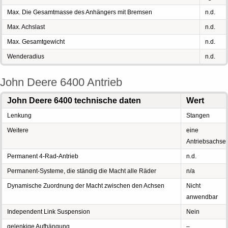
Max. Die Gesamtmasse des Anhängers mit Bremsen
n.d.
Max. Achslast
n.d.
Max. Gesamtgewicht
n.d.
Wenderadius
n.d.
John Deere 6400 Antrieb
John Deere 6400 technische daten
Wert
Lenkung
Stangen
Weitere
eine
Antriebsachse
Permanent 4-Rad-Antrieb
n.d.
Permanent-Systeme, die ständig die Macht alle Räder
n/a
Dynamische Zuordnung der Macht zwischen den Achsen
Nicht
anwendbar
Independent Link Suspension
Nein
gelenkige Aufhängung
–