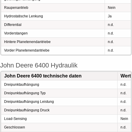
Raupenantrieb
Nein
Hydrostatische Lenkung
Ja
Differential
n.d.
Vorderstangen
n.d.
Hintere Planetenendantriebe
n.d.
Vorder Planetenendantriebe
n.d.
John Deere 6400 Hydraulik
John Deere 6400 technische daten
Wert
Dreipunktaufhängung
n.d.
Dreipunktaufhängung Typ
n.d.
Dreipunktaufhängung Leistung
n.d.
Dreipunktaufhängung Druck
n.d.
Load-Sensing
Nein
Geschlossen
n.d.