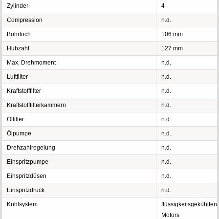
Zylinder
4
Compression
n.d.
Bohrloch
106 mm
Hubzahl
127 mm
Max. Drehmoment
n.d.
Luftfilter
n.d.
Kraftstofffilter
n.d.
Kraftstofffilterkammern
n.d.
Ölfilter
n.d.
Ölpumpe
n.d.
Drehzahlregelung
n.d.
Einspritzpumpe
n.d.
Einspritzdüsen
n.d.
Einspritzdruck
n.d.
Kühlsystem
flüssigkeitsgekühlten
Motors