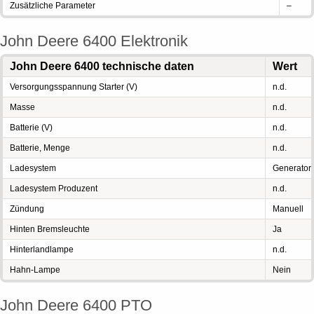
Zusätzliche Parameter
–
John Deere 6400 Elektronik
John Deere 6400 technische daten
Wert
Versorgungsspannung Starter (V)
n.d.
Masse
n.d.
Batterie (V)
n.d.
Batterie, Menge
n.d.
Ladesystem
Generator
Ladesystem Produzent
n.d.
Zündung
Manuell
Hinten Bremsleuchte
Ja
Hinterlandlampe
n.d.
Hahn-Lampe
Nein
John Deere 6400 PTO