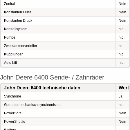
Zentral
Nein
Konstanten Fluss
Nein
Konstanten Druck
Nein
Kontrollsystem
n.d.
Pumpe
n.d.
Zweikammerverteiler
n.d.
Kupplungen
n.d.
Auto Lift
n.d.
John Deere 6400 Sende- / Zahnräder
John Deere 6400 technische daten
Wert
Synchrone
Ja
Getriebe mechanisch synchronisiert
n.d.
PowerShift
Nein
PowerShuttle
Nein