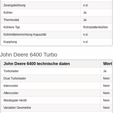
Zwangskühlung
n.d.
Kühler
Ja
Thermostat
Ja
Kühlere Typ
Rohrplattenkühler
Kühlmitteleinrichtung Kapazität
n.d.
Kupplung
n.d.
John Deere 6400 Turbo
John Deere 6400 technische daten
Wert
Turbolader
Ja
Dual Turbolader
Nein
Intercooler
Nein
Aftercooler
Nein
Wastegate-Ventil
Nein
Variabler Geometrie
Nein