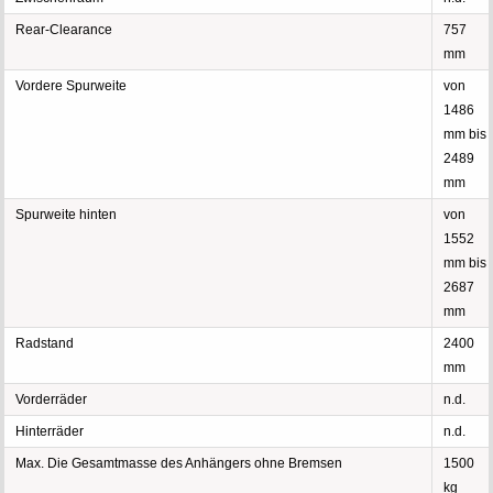
Rear-Clearance
757
mm
Vordere Spurweite
von
1486
mm bis
2489
mm
Spurweite hinten
von
1552
mm bis
2687
mm
Radstand
2400
mm
Vorderräder
n.d.
Hinterräder
n.d.
Max. Die Gesamtmasse des Anhängers ohne Bremsen
1500
kg