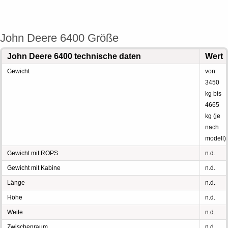
John Deere 6400 Größe
John Deere 6400 technische daten
Wert
Gewicht
von
3450
kg bis
4665
kg (je
nach
modell)
Gewicht mit ROPS
n.d.
Gewicht mit Kabine
n.d.
Länge
n.d.
Höhe
n.d.
Weite
n.d.
Zwischenraum
n.d.