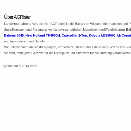
Über AGRIster
Landwirtschaftliche Verzeichnis (AGRIster) ist die Basis von Wissen, Informationen und 
Spezifikationen und Parameter von landwirtschaftlichen Maschinen veröffentlicht
zum Beis
Belarus 8045
,
New Holland TK4050M
,
Caterpillar 2-Ton
,
Kubota M7950HC
,
McCormic
und Importeuren und Händlern.
Wir unternehmen alle Anstrengungen, um sicherzustellen, dass die in dem Verzeichnis veröf
sie sind, ohne jede Garantie für die Richtigkeit und sind nicht für die Nutzung verantwor
agrister.de © 2013-2026