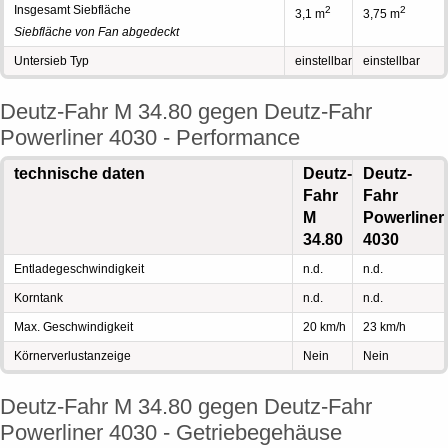
Insgesamt Siebfläche
2
2
3,1 m
3,75 m
Siebfläche von Fan abgedeckt
Untersieb Typ
einstellbar
einstellbar
Deutz-Fahr M 34.80 gegen Deutz-Fahr
Powerliner 4030 - Performance
technische daten
Deutz-
Deutz-
Fahr
Fahr
M
Powerliner
34.80
4030
Entladegeschwindigkeit
n.d.
n.d.
Korntank
n.d.
n.d.
Max. Geschwindigkeit
20 km/h
23 km/h
Körnerverlustanzeige
Nein
Nein
Deutz-Fahr M 34.80 gegen Deutz-Fahr
Powerliner 4030 - Getriebegehäuse