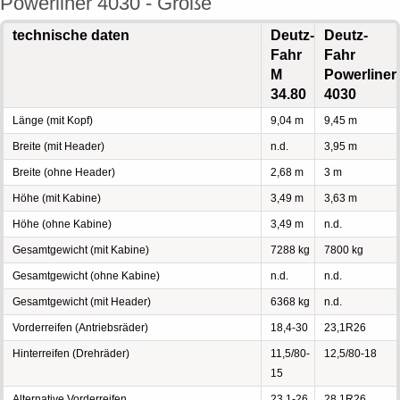
Powerliner 4030 - Größe
technische daten
Deutz-
Deutz-
Fahr
Fahr
M
Powerliner
34.80
4030
Länge (mit Kopf)
9,04 m
9,45 m
Breite (mit Header)
n.d.
3,95 m
Breite (ohne Header)
2,68 m
3 m
Höhe (mit Kabine)
3,49 m
3,63 m
Höhe (ohne Kabine)
3,49 m
n.d.
Gesamtgewicht (mit Kabine)
7288 kg
7800 kg
Gesamtgewicht (ohne Kabine)
n.d.
n.d.
Gesamtgewicht (mit Header)
6368 kg
n.d.
Vorderreifen (Antriebsräder)
18,4-30
23,1R26
Hinterreifen (Drehräder)
11,5/80-
12,5/80-18
15
Alternative Vorderreifen
23,1-26
28,1R26