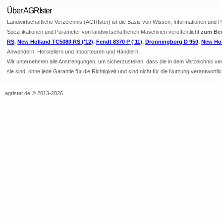
Über AGRIster
Landwirtschaftliche Verzeichnis (AGRIster) ist die Basis von Wissen, Informationen und 
Spezifikationen und Parameter von landwirtschaftlichen Maschinen veröffentlicht
zum Bei
RS
,
New Holland TC5080 RS ('12)
,
Fendt 8370 P ('11)
,
Dronningborg D 950
,
New Hol
Anwendern, Herstellern und Importeuren und Händlern.
Wir unternehmen alle Anstrengungen, um sicherzustellen, dass die in dem Verzeichnis veröf
sie sind, ohne jede Garantie für die Richtigkeit und sind nicht für die Nutzung verantwor
agrister.de © 2013-2026