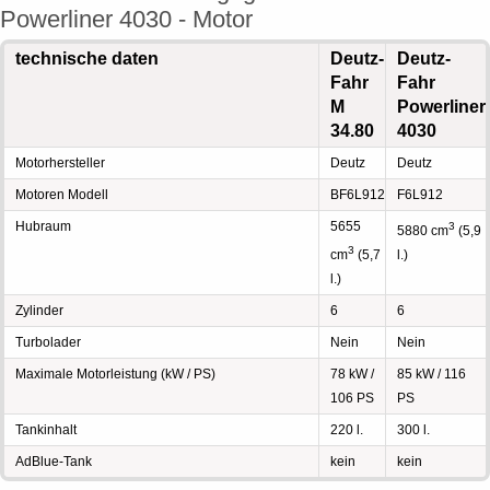
Powerliner 4030 - Motor
technische daten
Deutz-
Deutz-
Fahr
Fahr
M
Powerliner
34.80
4030
Motorhersteller
Deutz
Deutz
Motoren Modell
BF6L912
F6L912
Hubraum
5655
3
5880 cm
(5,9
3
cm
(5,7
l.)
l.)
Zylinder
6
6
Turbolader
Nein
Nein
Maximale Motorleistung (kW / PS)
78 kW /
85 kW / 116
106 PS
PS
Tankinhalt
220 l.
300 l.
AdBlue-Tank
kein
kein