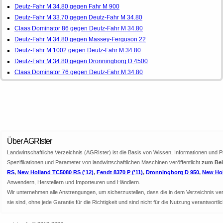
Deutz-Fahr M 34.80 gegen Fahr M 900
Deutz-Fahr M 33.70 gegen Deutz-Fahr M 34.80
Claas Dominator 86 gegen Deutz-Fahr M 34.80
Deutz-Fahr M 34.80 gegen Massey-Ferguson 22
Deutz-Fahr M 1002 gegen Deutz-Fahr M 34.80
Deutz-Fahr M 34.80 gegen Dronningborg D 4500
Claas Dominator 76 gegen Deutz-Fahr M 34.80
Über AGRIster
Landwirtschaftliche Verzeichnis (AGRIster) ist die Basis von Wissen, Informationen und 
Spezifikationen und Parameter von landwirtschaftlichen Maschinen veröffentlicht
zum Bei
RS
,
New Holland TC5080 RS ('12)
,
Fendt 8370 P ('11)
,
Dronningborg D 950
,
New Hol
Anwendern, Herstellern und Importeuren und Händlern.
Wir unternehmen alle Anstrengungen, um sicherzustellen, dass die in dem Verzeichnis veröf
sie sind, ohne jede Garantie für die Richtigkeit und sind nicht für die Nutzung verantwor