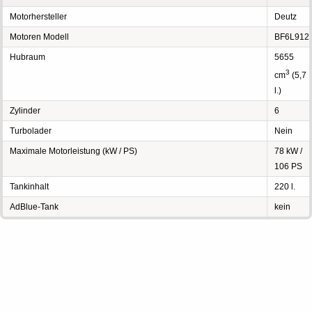
Motorhersteller
Deutz
Motoren Modell
BF6L912
Hubraum
5655
3
cm
(5,7
l.)
Zylinder
6
Turbolader
Nein
Maximale Motorleistung (kW / PS)
78 kW /
106 PS
Tankinhalt
220 l.
AdBlue-Tank
kein