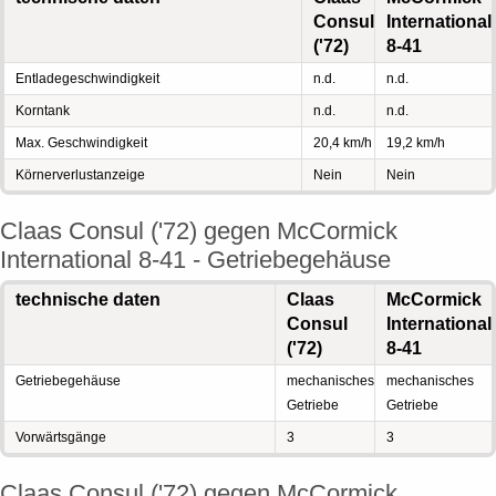
Consul
International
('72)
8-41
Entladegeschwindigkeit
n.d.
n.d.
Korntank
n.d.
n.d.
Max. Geschwindigkeit
20,4 km/h
19,2 km/h
Körnerverlustanzeige
Nein
Nein
Claas Consul ('72) gegen McCormick
International 8-41 - Getriebegehäuse
technische daten
Claas
McCormick
Consul
International
('72)
8-41
Getriebegehäuse
mechanisches
mechanisches
Getriebe
Getriebe
Vorwärtsgänge
3
3
Claas Consul ('72) gegen McCormick