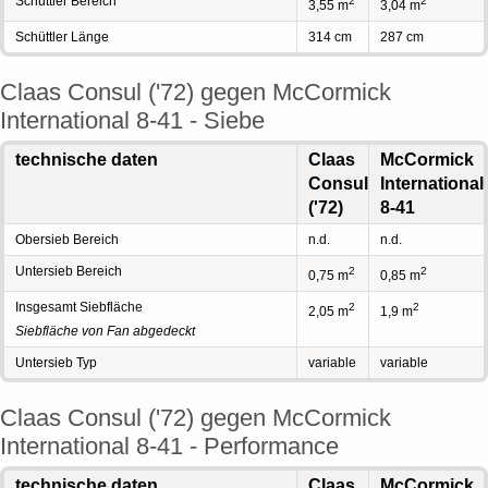
Schüttler Bereich
2
2
3,55 m
3,04 m
Schüttler Länge
314 cm
287 cm
Claas Consul ('72) gegen McCormick
International 8-41 - Siebe
technische daten
Claas
McCormick
Consul
International
('72)
8-41
Obersieb Bereich
n.d.
n.d.
Untersieb Bereich
2
2
0,75 m
0,85 m
Insgesamt Siebfläche
2
2
2,05 m
1,9 m
Siebfläche von Fan abgedeckt
Untersieb Typ
variable
variable
Claas Consul ('72) gegen McCormick
International 8-41 - Performance
technische daten
Claas
McCormick