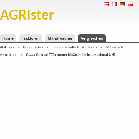
AGRIster
Home
Traktoren
Mähdrescher
Vergleichen
AGRIster
>
Mähdrescher
>
Landwirtschaftliche Vergleichs
>
Mähdrescher
vergleichen
>
Claas Consul ('72) gegen McCormick International 8-41