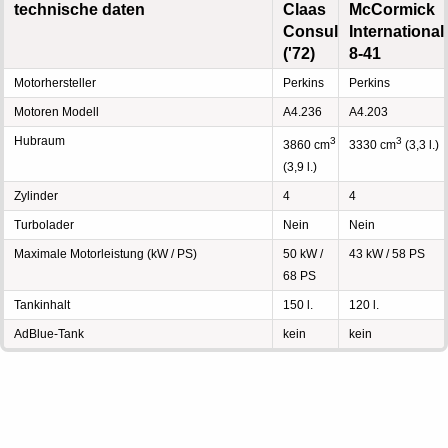
technische daten
Claas
McCormick
Consul
International
('72)
8-41
Motorhersteller
Perkins
Perkins
Motoren Modell
A4.236
A4.203
Hubraum
3
3
3860 cm
3330 cm
(3,3 l.)
(3,9 l.)
Zylinder
4
4
Turbolader
Nein
Nein
Maximale Motorleistung (kW / PS)
50 kW /
43 kW / 58 PS
68 PS
Tankinhalt
150 l.
120 l.
AdBlue-Tank
kein
kein