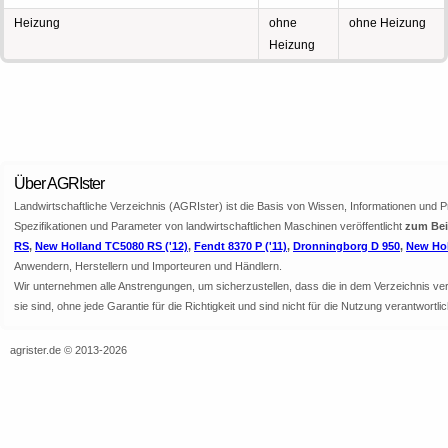
Heizung
ohne
ohne Heizung
Heizung
Über AGRIster
Landwirtschaftliche Verzeichnis (AGRIster) ist die Basis von Wissen, Informationen und 
Spezifikationen und Parameter von landwirtschaftlichen Maschinen veröffentlicht
zum Bei
RS
,
New Holland TC5080 RS ('12)
,
Fendt 8370 P ('11)
,
Dronningborg D 950
,
New Hol
Anwendern, Herstellern und Importeuren und Händlern.
Wir unternehmen alle Anstrengungen, um sicherzustellen, dass die in dem Verzeichnis veröf
sie sind, ohne jede Garantie für die Richtigkeit und sind nicht für die Nutzung verantwor
agrister.de © 2013-2026