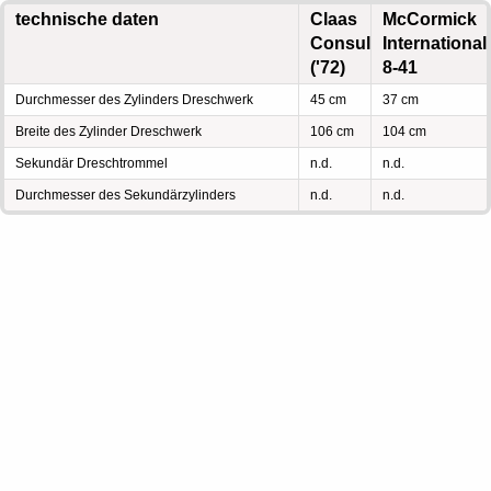
technische daten
Claas
McCormick
Consul
International
('72)
8-41
Durchmesser des Zylinders Dreschwerk
45 cm
37 cm
Breite des Zylinder Dreschwerk
106 cm
104 cm
Sekundär Dreschtrommel
n.d.
n.d.
Durchmesser des Sekundärzylinders
n.d.
n.d.