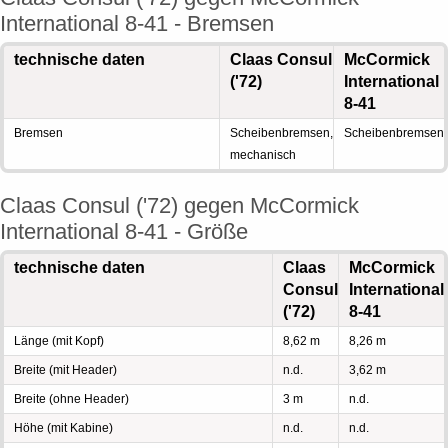
International 8-41 - Bremsen
technische daten
Claas Consul
McCormick
('72)
International
8-41
Bremsen
Scheibenbremsen,
Scheibenbremsen
mechanisch
Claas Consul ('72) gegen McCormick
International 8-41 - Größe
technische daten
Claas
McCormick
Consul
International
('72)
8-41
Länge (mit Kopf)
8,62 m
8,26 m
Breite (mit Header)
n.d.
3,62 m
Breite (ohne Header)
3 m
n.d.
Höhe (mit Kabine)
n.d.
n.d.