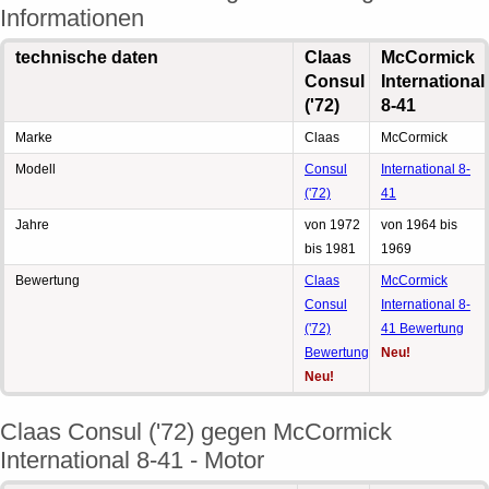
Informationen
technische daten
Claas
McCormick
Consul
International
('72)
8-41
Marke
Claas
McCormick
Modell
Consul
International 8-
('72)
41
Jahre
von 1972
von 1964 bis
bis 1981
1969
Bewertung
Claas
McCormick
Consul
International 8-
('72)
41 Bewertung
Bewertung
Neu!
Neu!
Claas Consul ('72) gegen McCormick
International 8-41 - Motor