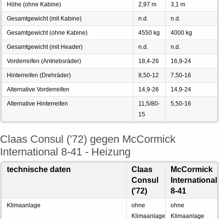
Höhe (ohne Kabine)
2,97 m
3,1 m
Gesamtgewicht (mit Kabine)
n.d.
n.d.
Gesamtgewicht (ohne Kabine)
4550 kg
4000 kg
Gesamtgewicht (mit Header)
n.d.
n.d.
Vorderreifen (Antriebsräder)
18,4-26
16,9-24
Hinterreifen (Drehräder)
8,50-12
7,50-16
Alternative Vorderreifen
14,9-26
14,9-24
Alternative Hinterreifen
11,5/80-
5,50-16
15
Claas Consul ('72) gegen McCormick
International 8-41 - Heizung
technische daten
Claas
McCormick
Consul
International
('72)
8-41
Klimaanlage
ohne
ohne
Klimaanlage
Klimaanlage