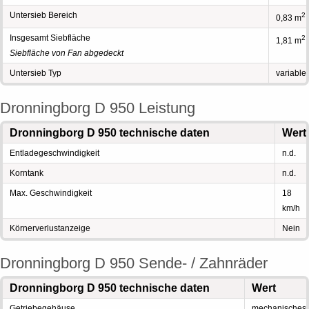
Untersieb Bereich
2
0,83 m
Insgesamt Siebfläche
2
1,81 m
Siebfläche von Fan abgedeckt
Untersieb Typ
variable
Dronningborg D 950 Leistung
Dronningborg D 950 technische daten
Wert
Entladegeschwindigkeit
n.d.
Korntank
n.d.
Max. Geschwindigkeit
18
km/h
Körnerverlustanzeige
Nein
Dronningborg D 950 Sende- / Zahnräder
Dronningborg D 950 technische daten
Wert
Getriebegehäuse
mechanisches