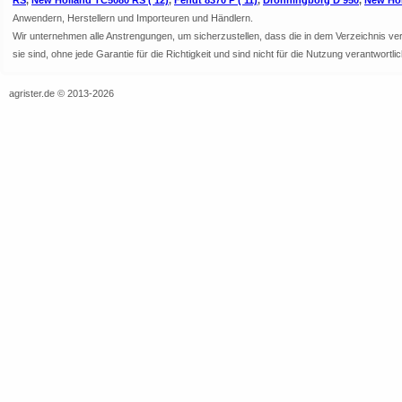
RS
,
New Holland TC5080 RS ('12)
,
Fendt 8370 P ('11)
,
Dronningborg D 950
,
New Hol
Anwendern, Herstellern und Importeuren und Händlern.
Wir unternehmen alle Anstrengungen, um sicherzustellen, dass die in dem Verzeichnis veröf
sie sind, ohne jede Garantie für die Richtigkeit und sind nicht für die Nutzung verantwor
agrister.de © 2013-2026