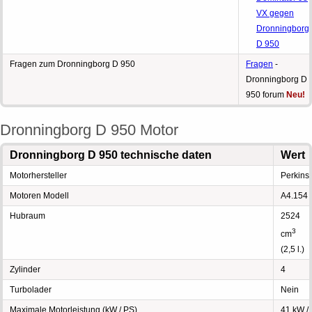
VX gegen
Dronningborg
D 950
Fragen zum Dronningborg D 950
Fragen
-
Dronningborg D
950 forum
Neu!
Dronningborg D 950 Motor
Dronningborg D 950 technische daten
Wert
Motorhersteller
Perkins
Motoren Modell
A4.154
Hubraum
2524
3
cm
(2,5 l.)
Zylinder
4
Turbolader
Nein
Maximale Motorleistung (kW / PS)
41 kW /