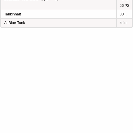
56 PS
Tankinhalt
80 l.
AdBlue-Tank
kein