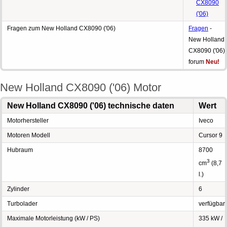
CX8090
('06)
Fragen zum New Holland CX8090 ('06)
Fragen
-
New Holland
CX8090 ('06)
forum
Neu!
New Holland CX8090 ('06) Motor
New Holland CX8090 ('06) technische daten
Wert
Motorhersteller
Iveco
Motoren Modell
Cursor 9
Hubraum
8700
3
cm
(8,7
l.)
Zylinder
6
Turbolader
verfügbar
Maximale Motorleistung (kW / PS)
335 kW /