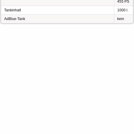
455 PS
Tankinhalt
1000 l.
AdBlue-Tank
kein