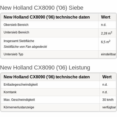
New Holland CX8090 ('06) Siebe
New Holland CX8090 ('06) technische daten
Wert
Obersieb Bereich
n.d.
Untersieb Bereich
2
2,28 m
Insgesamt Siebfläche
2
6,5 m
Siebfläche von Fan abgedeckt
Untersieb Typ
einstellbar
New Holland CX8090 ('06) Leistung
New Holland CX8090 ('06) technische daten
Wert
Entladegeschwindigkeit
n.d.
Korntank
n.d.
Max. Geschwindigkeit
30 km/h
Körnerverlustanzeige
verfügbar