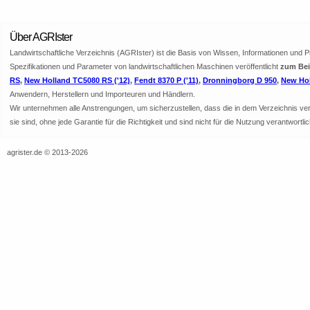
Über AGRIster
Landwirtschaftliche Verzeichnis (AGRIster) ist die Basis von Wissen, Informationen und 
Spezifikationen und Parameter von landwirtschaftlichen Maschinen veröffentlicht
zum Bei
RS
,
New Holland TC5080 RS ('12)
,
Fendt 8370 P ('11)
,
Dronningborg D 950
,
New Hol
Anwendern, Herstellern und Importeuren und Händlern.
Wir unternehmen alle Anstrengungen, um sicherzustellen, dass die in dem Verzeichnis veröf
sie sind, ohne jede Garantie für die Richtigkeit und sind nicht für die Nutzung verantwor
agrister.de © 2013-2026