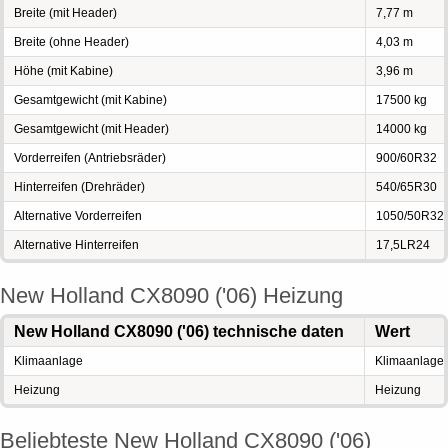
Breite (mit Header)
7,77 m
Breite (ohne Header)
4,03 m
Höhe (mit Kabine)
3,96 m
Gesamtgewicht (mit Kabine)
17500 kg
Gesamtgewicht (mit Header)
14000 kg
Vorderreifen (Antriebsräder)
900/60R32
Hinterreifen (Drehräder)
540/65R30
Alternative Vorderreifen
1050/50R32
Alternative Hinterreifen
17,5LR24
New Holland CX8090 ('06) Heizung
New Holland CX8090 ('06) technische daten
Wert
Klimaanlage
Klimaanlage
Heizung
Heizung
Beliebteste New Holland CX8090 ('06)