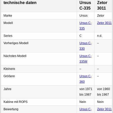
technische daten
Ursus
Zetor
C-335
3011
Marke
Ursus
Zetor
Modell
Ursus C-
Zetor 3011
335
Series
C
n.d.
Vorheriges Modell
Ursus C-
–
330
Nächstes Modell
Ursus C-
–
335M
Kleinere
–
–
Größere
Ursus C-
–
360
Jahre
von 1971
von 1960
bis 1987
bis 1967
Kabine mit ROPS
Nein
Nein
Bewertung
Ursus C-
Zetor 3011