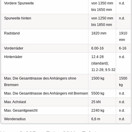
Vordere Spurweite
von 1350 mm
n.d.
bis 1650 mm
Spurweite hinten
von 1250 mm
n.d.
bis 1850 mm
Radstand
1820 mm
1910
mm
Vorderräder
6.00-16
6-16
Hinterräder
12.4-28
n.d.
(standard);
11.2-28; 9.5-32
Max. Die Gesamtmasse des Anhängers ohne
1500 kg
1500
Bremsen
kg
Max. Die Gesamtmasse des Anhängers mit Bremsen
5500 kg
n.d.
Max. Achslast
25 kN
n.d.
Max. Gesamtgewicht
2240 kg
n.d.
Wenderadius
6,6 m
n.d.