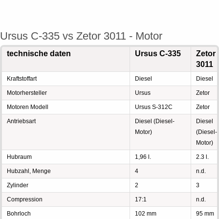
Ursus C-335 vs Zetor 3011 - Motor
technische daten
Ursus C-335
Zetor
3011
Kraftstoffart
Diesel
Diesel
Motorhersteller
Ursus
Zetor
Motoren Modell
Ursus S-312C
Zetor
Antriebsart
Diesel (Diesel-
Diesel
Motor)
(Diesel-
Motor)
Hubraum
1,96 l.
2.3 l.
Hubzahl, Menge
4
n.d.
Zylinder
2
3
Compression
17:1
n.d.
Bohrloch
102 mm
95 mm