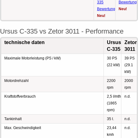
335
Bewertung
Bewertung
Neu!
Neu!
Ursus C-335 vs Zetor 3011 - Performance
technische daten
Ursus
Zetor
C-335
3011
Maximale Motorleistung (PS / kW)
30 PS
39 PS
(22 kW)
(29.1
kW)
Motordrehzahl
2200
2000
rpm
rpm
Kraftstoffverbrauch
2,5 l/mth
n.d.
(1865
rpm)
Tankinhalt
35 l.
n.d.
Max. Geschwindigkeit
23,44
n.d.
kmh