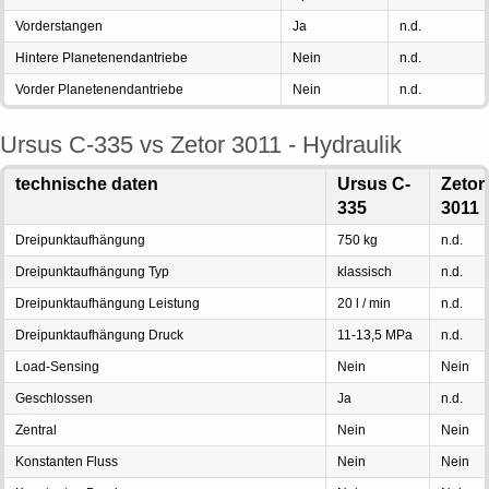
Vorderstangen
Ja
n.d.
Hintere Planetenendantriebe
Nein
n.d.
Vorder Planetenendantriebe
Nein
n.d.
Ursus C-335 vs Zetor 3011 - Hydraulik
technische daten
Ursus C-
Zetor
335
3011
Dreipunktaufhängung
750 kg
n.d.
Dreipunktaufhängung Typ
klassisch
n.d.
Dreipunktaufhängung Leistung
20 l / min
n.d.
Dreipunktaufhängung Druck
11-13,5 MPa
n.d.
Load-Sensing
Nein
Nein
Geschlossen
Ja
n.d.
Zentral
Nein
Nein
Konstanten Fluss
Nein
Nein