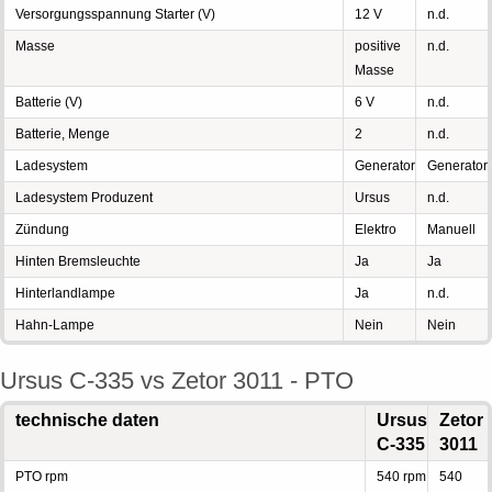
Versorgungsspannung Starter (V)
12 V
n.d.
Masse
positive
n.d.
Masse
Batterie (V)
6 V
n.d.
Batterie, Menge
2
n.d.
Ladesystem
Generator
Generator
Ladesystem Produzent
Ursus
n.d.
Zündung
Elektro
Manuell
Hinten Bremsleuchte
Ja
Ja
Hinterlandlampe
Ja
n.d.
Hahn-Lampe
Nein
Nein
Ursus C-335 vs Zetor 3011 - PTO
technische daten
Ursus
Zetor
C-335
3011
PTO rpm
540 rpm
540