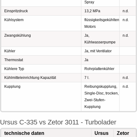
Spray
Einspritzdruck
13,2 MPa
n.d.
Kühlsystem
flüssigkeitsgekühlten
n.d.
Motors
Zwangskühlung
Ja,
n.d.
Kühlwasserpumpe
Kühler
Ja, mit Ventilator
Thermostat
Ja
Kühlere Typ
Rohrplattenkühler
Kühlmitteleinrichtung Kapazität
7 l.
n.d.
Kupplung
Reibungskupplung,
n.d.
Single-Disc, trocken,
Zwei-Stufen-
Kupplung
Ursus C-335 vs Zetor 3011 - Turbolader
technische daten
Ursus
Zetor