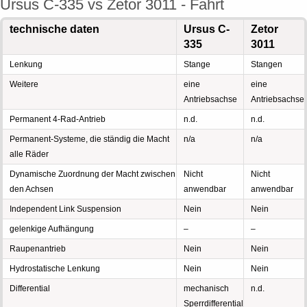
Ursus C-335 vs Zetor 3011 - Fahrt
technische daten
Ursus C-
Zetor
335
3011
Lenkung
Stange
Stangen
Weitere
eine
eine
Antriebsachse
Antriebsachse
Permanent 4-Rad-Antrieb
n.d.
n.d.
Permanent-Systeme, die ständig die Macht
n/a
n/a
alle Räder
Dynamische Zuordnung der Macht zwischen
Nicht
Nicht
den Achsen
anwendbar
anwendbar
Independent Link Suspension
Nein
Nein
gelenkige Aufhängung
–
–
Raupenantrieb
Nein
Nein
Hydrostatische Lenkung
Nein
Nein
Differential
mechanisch
n.d.
Sperrdifferential