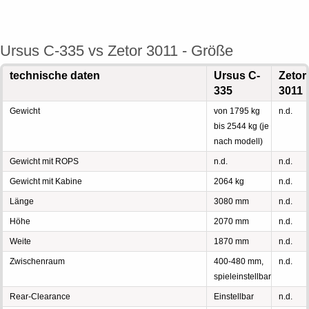
Ursus C-335 vs Zetor 3011 - Größe
technische daten
Ursus C-
Zetor
335
3011
Gewicht
von 1795 kg
n.d.
bis 2544 kg (je
nach modell)
Gewicht mit ROPS
n.d.
n.d.
Gewicht mit Kabine
2064 kg
n.d.
Länge
3080 mm
n.d.
Höhe
2070 mm
n.d.
Weite
1870 mm
n.d.
Zwischenraum
400-480 mm,
n.d.
spieleinstellbar
Rear-Clearance
Einstellbar
n.d.