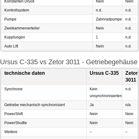
Konstanten Druck
Nein
Nein
Kontrollsystem
n.d.
n.d.
Pumpe
Zahnradpumpe
n.d.
Zweikammerverteiler
Nein
n.d.
Kupplungen
1
n.d.
Auto Lift
Nein
n.d.
Ursus C-335 vs Zetor 3011 - Getriebegehäuse
technische daten
Ursus C-335
Zetor
3011
Synchrone
Kein
n.d.
unsynchronisierten
Getriebe mechanisch synchronisiert
Ja
n/a
PowerShift
Nein
Nein
PowerShuttle
Nein
Nein
Weitere
–
–