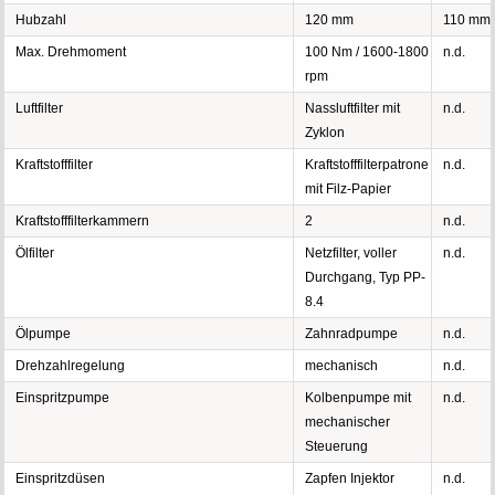
Hubzahl
120 mm
110 mm
Max. Drehmoment
100 Nm / 1600-1800
n.d.
rpm
Luftfilter
Nassluftfilter mit
n.d.
Zyklon
Kraftstofffilter
Kraftstofffilterpatrone
n.d.
mit Filz-Papier
Kraftstofffilterkammern
2
n.d.
Ölfilter
Netzfilter, voller
n.d.
Durchgang, Typ PP-
8.4
Ölpumpe
Zahnradpumpe
n.d.
Drehzahlregelung
mechanisch
n.d.
Einspritzpumpe
Kolbenpumpe mit
n.d.
mechanischer
Steuerung
Einspritzdüsen
Zapfen Injektor
n.d.