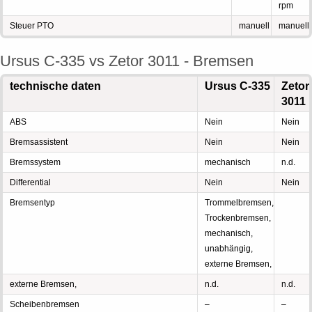
rpm
Steuer PTO
manuell
manuell
Ursus C-335 vs Zetor 3011 - Bremsen
technische daten
Ursus C-335
Zetor
3011
ABS
Nein
Nein
Bremsassistent
Nein
Nein
Bremssystem
mechanisch
n.d.
Differential
Nein
Nein
Bremsentyp
Trommelbremsen,
Trockenbremsen,
mechanisch,
unabhängig,
externe Bremsen,
externe Bremsen,
n.d.
n.d.
Scheibenbremsen
–
–