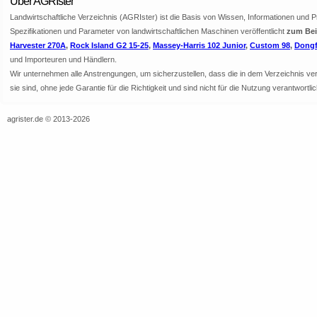
Über AGRIster
Landwirtschaftliche Verzeichnis (AGRIster) ist die Basis von Wissen, Informationen und 
Spezifikationen und Parameter von landwirtschaftlichen Maschinen veröffentlicht
zum Beis
Harvester 270A
,
Rock Island G2 15-25
,
Massey-Harris 102 Junior
,
Custom 98
,
Dongf
und Importeuren und Händlern.
Wir unternehmen alle Anstrengungen, um sicherzustellen, dass die in dem Verzeichnis veröf
sie sind, ohne jede Garantie für die Richtigkeit und sind nicht für die Nutzung verantwor
agrister.de © 2013-2026