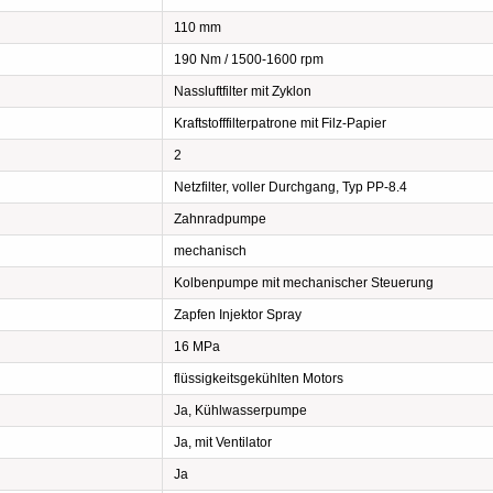
110 mm
190 Nm / 1500-1600 rpm
Nassluftfilter mit Zyklon
Kraftstofffilterpatrone mit Filz-Papier
2
Netzfilter, voller Durchgang, Typ PP-8.4
Zahnradpumpe
mechanisch
Kolbenpumpe mit mechanischer Steuerung
Zapfen Injektor Spray
16 MPa
flüssigkeitsgekühlten Motors
Ja, Kühlwasserpumpe
Ja, mit Ventilator
Ja