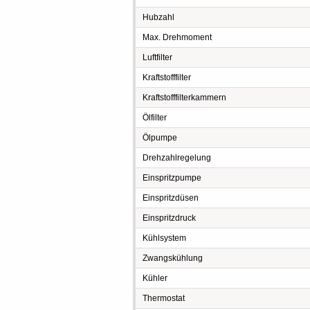
Hubzahl
Max. Drehmoment
Luftfilter
Kraftstofffilter
Kraftstofffilterkammern
Ölfilter
Ölpumpe
Drehzahlregelung
Einspritzpumpe
Einspritzdüsen
Einspritzdruck
Kühlsystem
Zwangskühlung
Kühler
Thermostat