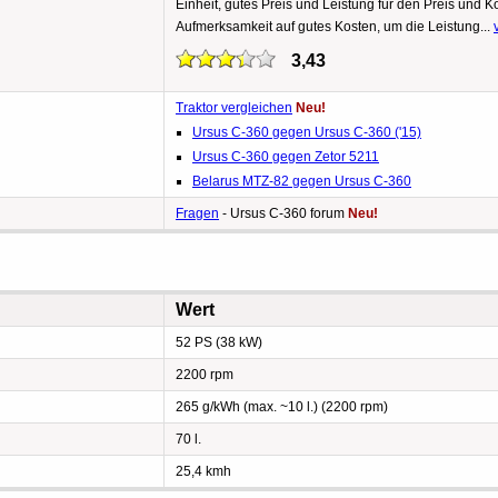
Einheit, gutes Preis und Leistung für den Preis und Kos
Aufmerksamkeit auf gutes Kosten, um die Leistung...
3,43
Traktor vergleichen
Neu!
Ursus C-360 gegen Ursus C-360 ('15)
Ursus C-360 gegen Zetor 5211
Belarus MTZ-82 gegen Ursus C-360
Fragen
- Ursus C-360 forum
Neu!
Wert
52 PS (38 kW)
2200 rpm
265 g/kWh (max. ~10 l.) (2200 rpm)
70 l.
25,4 kmh