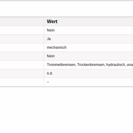
Wert
Nein
Ja
mechanisch
Nein
Trommelbremsen, Trockenbremsen, hydraulisch, una
n.d.
–