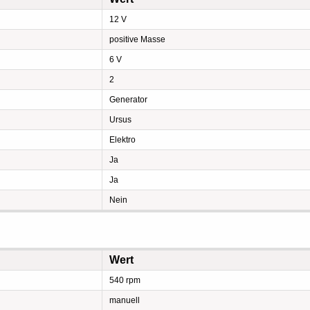
12 V
positive Masse
6 V
2
Generator
Ursus
Elektro
Ja
Ja
Nein
Wert
540 rpm
manuell