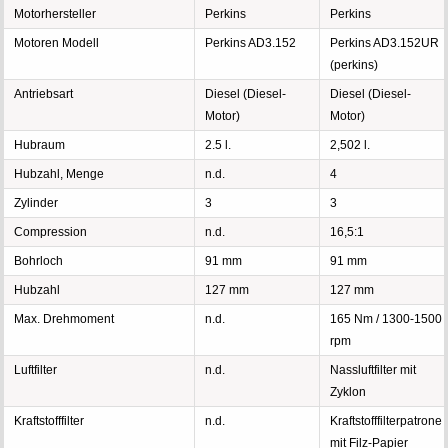
Motorhersteller
Perkins
Perkins
Motoren Modell
Perkins AD3.152
Perkins AD3.152UR
(perkins)
Antriebsart
Diesel (Diesel-
Diesel (Diesel-
Motor)
Motor)
Hubraum
2.5 l.
2,502 l.
Hubzahl, Menge
n.d.
4
Zylinder
3
3
Compression
n.d.
16,5:1
Bohrloch
91 mm
91 mm
Hubzahl
127 mm
127 mm
Max. Drehmoment
n.d.
165 Nm / 1300-1500
rpm
Luftfilter
n.d.
Nassluftfilter mit
Zyklon
Kraftstofffilter
n.d.
Kraftstofffilterpatrone
mit Filz-Papier