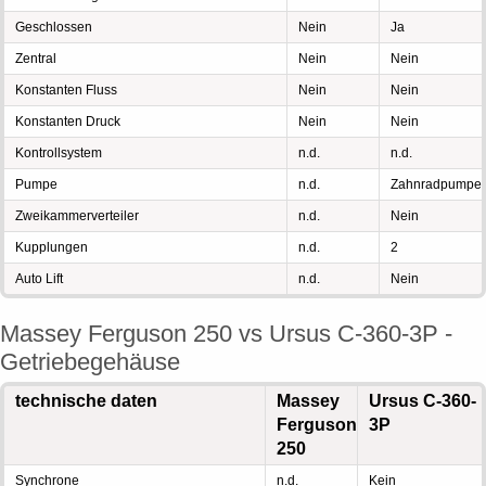
Geschlossen
Nein
Ja
Zentral
Nein
Nein
Konstanten Fluss
Nein
Nein
Konstanten Druck
Nein
Nein
Kontrollsystem
n.d.
n.d.
Pumpe
n.d.
Zahnradpumpe
Zweikammerverteiler
n.d.
Nein
Kupplungen
n.d.
2
Auto Lift
n.d.
Nein
Massey Ferguson 250 vs Ursus C-360-3P -
Getriebegehäuse
technische daten
Massey
Ursus C-360-
Ferguson
3P
250
Synchrone
n.d.
Kein