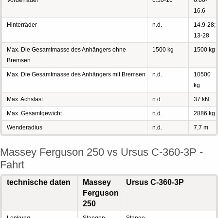
Vorderräder
6.50-16
6.00-
16.6
Hinterräder
n.d.
14.9-28;
13-28
Max. Die Gesamtmasse des Anhängers ohne
1500 kg
1500 kg
Bremsen
Max. Die Gesamtmasse des Anhängers mit Bremsen
n.d.
10500
kg
Max. Achslast
n.d.
37 kN
Max. Gesamtgewicht
n.d.
2886 kg
Wenderadius
n.d.
7,7 m
Massey Ferguson 250 vs Ursus C-360-3P -
Fahrt
technische daten
Massey
Ursus C-360-3P
Ferguson
250