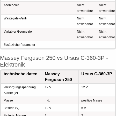
Aftercooler
Nicht
Nicht
anwendbar
anwendbar
Wastegate-Ventil
Nicht
Nicht
anwendbar
anwendbar
Variabler Geometrie
Nicht
Nicht
anwendbar
anwendbar
Zusätzliche Parameter
–
–
Massey Ferguson 250 vs Ursus C-360-3P -
Elektronik
technische daten
Massey
Ursus C-360-3P
Ferguson 250
Versorgungsspannung
12 V
12 V
Starter (V)
Masse
n.d.
positive Masse
Batterie (V)
12 V
6 V
Batterie, Menge
1
2