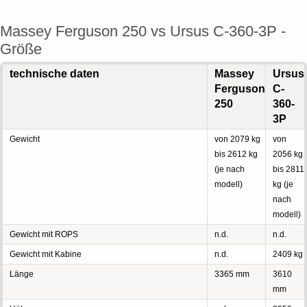
Massey Ferguson 250 vs Ursus C-360-3P -
Größe
technische daten
Massey
Ursus
Ferguson
C-
250
360-
3P
Gewicht
von 2079 kg
von
bis 2612 kg
2056 kg
(je nach
bis 2811
modell)
kg (je
nach
modell)
Gewicht mit ROPS
n.d.
n.d.
Gewicht mit Kabine
n.d.
2409 kg
Länge
3365 mm
3610
mm