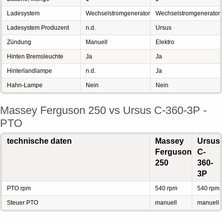
Ladesystem
Wechselstromgenerator
Wechselstromgenerator
Ladesystem Produzent
n.d.
Ursus
Zündung
Manuell
Elektro
Hinten Bremsleuchte
Ja
Ja
Hinterlandlampe
n.d.
Ja
Hahn-Lampe
Nein
Nein
Massey Ferguson 250 vs Ursus C-360-3P -
PTO
technische daten
Massey
Ursus
Ferguson
C-
250
360-
3P
PTO rpm
540 rpm
540 rpm
Steuer PTO
manuell
manuell