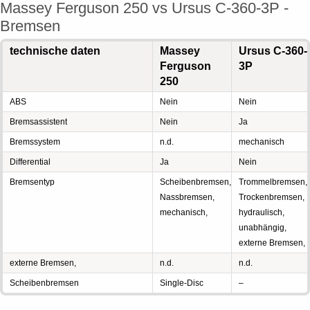
Massey Ferguson 250 vs Ursus C-360-3P -
Bremsen
technische daten
Massey
Ursus C-360-
Ferguson
3P
250
ABS
Nein
Nein
Bremsassistent
Nein
Ja
Bremssystem
n.d.
mechanisch
Differential
Ja
Nein
Bremsentyp
Scheibenbremsen,
Trommelbremsen,
Nassbremsen,
Trockenbremsen,
mechanisch,
hydraulisch,
unabhängig,
externe Bremsen,
externe Bremsen,
n.d.
n.d.
Scheibenbremsen
Single-Disc
–