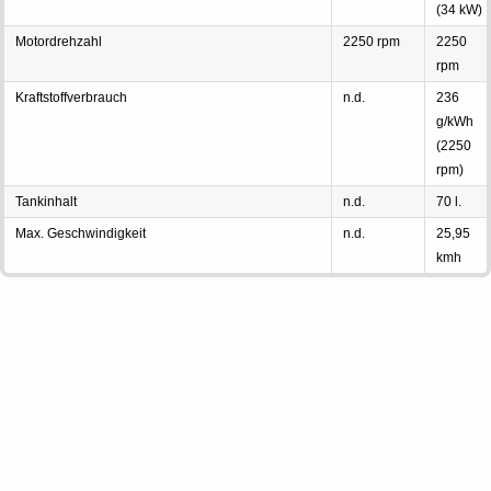
(34 kW)
Motordrehzahl
2250 rpm
2250
rpm
Kraftstoffverbrauch
n.d.
236
g/kWh
(2250
rpm)
Tankinhalt
n.d.
70 l.
Max. Geschwindigkeit
n.d.
25,95
kmh