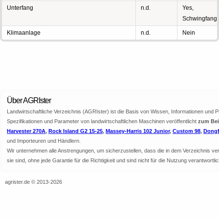
Unterfang
n.d.
Yes,
Schwingfang
Klimaanlage
n.d.
Nein
Über AGRIster
Landwirtschaftliche Verzeichnis (AGRIster) ist die Basis von Wissen, Informationen und 
Spezifikationen und Parameter von landwirtschaftlichen Maschinen veröffentlicht
zum Beis
Harvester 270A
,
Rock Island G2 15-25
,
Massey-Harris 102 Junior
,
Custom 98
,
Dongf
und Importeuren und Händlern.
Wir unternehmen alle Anstrengungen, um sicherzustellen, dass die in dem Verzeichnis veröf
sie sind, ohne jede Garantie für die Richtigkeit und sind nicht für die Nutzung verantwor
agrister.de © 2013-2026