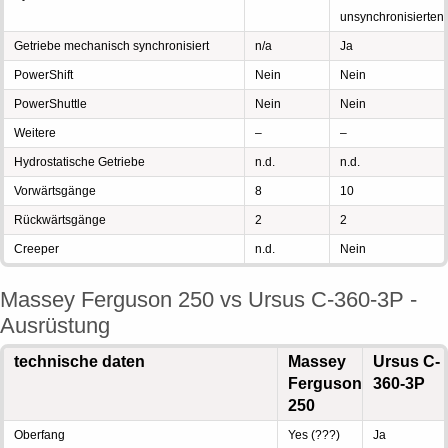
unsynchronisierten
Getriebe mechanisch synchronisiert
n/a
Ja
PowerShift
Nein
Nein
PowerShuttle
Nein
Nein
Weitere
–
–
Hydrostatische Getriebe
n.d.
n.d.
Vorwärtsgänge
8
10
Rückwärtsgänge
2
2
Creeper
n.d.
Nein
Massey Ferguson 250 vs Ursus C-360-3P -
Ausrüstung
technische daten
Massey
Ursus C-
Ferguson
360-3P
250
Oberfang
Yes (???)
Ja