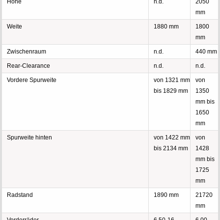
Höhe
n.d.
2050
mm
Weite
1880 mm
1800
mm
Zwischenraum
n.d.
440 mm
Rear-Clearance
n.d.
n.d.
Vordere Spurweite
von 1321 mm
von
bis 1829 mm
1350
mm bis
1650
mm
Spurweite hinten
von 1422 mm
von
bis 2134 mm
1428
mm bis
1725
mm
Radstand
1890 mm
21720
mm