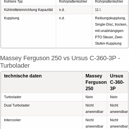
Kühlere Typ
Rohrplattenkühler
Rohrplattenkühler
Kühlmitteleinrichtung Kapazität
n.d.
11 l.
Kupplung
n.d.
Reibungskupplung,
Single-Disc, trocken,
mit unabhängigen
PTO Steuer, Zwei-
Stufen-Kupplung
Massey Ferguson 250 vs Ursus C-360-3P -
Turbolader
technische daten
Massey
Ursus
Ferguson
C-360-
250
3P
Turbolader
Nein
Nein
Dual Turbolader
Nicht
Nicht
anwendbar
anwendbar
Intercooler
Nicht
Nicht
anwendbar
anwendbar