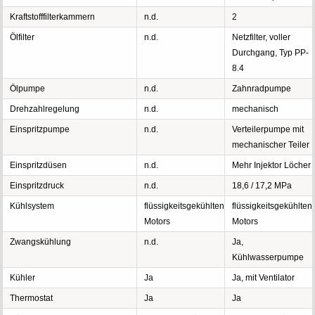
Kraftstofffilterkammern
n.d.
2
Ölfilter
n.d.
Netzfilter, voller
Durchgang, Typ PP-
8.4
Ölpumpe
n.d.
Zahnradpumpe
Drehzahlregelung
n.d.
mechanisch
Einspritzpumpe
n.d.
Verteilerpumpe mit
mechanischer Teiler
Einspritzdüsen
n.d.
Mehr Injektor Löcher
Einspritzdruck
n.d.
18,6 / 17,2 MPa
Kühlsystem
flüssigkeitsgekühlten
flüssigkeitsgekühlten
Motors
Motors
Zwangskühlung
n.d.
Ja,
Kühlwasserpumpe
Kühler
Ja
Ja, mit Ventilator
Thermostat
Ja
Ja