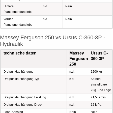
Hintere
n.d.
Nein
Planetenendantriebe
Vorder
n.d.
Nein
Planetenendantriebe
Massey Ferguson 250 vs Ursus C-360-3P -
Hydraulik
technische daten
Massey
Ursus C-
Ferguson
360-3P
250
Dreipunktaufhängung
n.d.
1200 kg
Dreipunktaufhängung Typ
n.d.
Kolben,
einstellbare
Zug- und Lage
Dreipunktaufhängung Leistung
n.d.
21,5 l / min
Dreipunktaufhängung Druck
n.d.
12 MPa
Load-Sensing
Nein
Nein