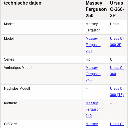
technische daten
Massey
Ursus
Ferguson
C-360-
250
3P
Marke
Massey
Ursus
Ferguson
Modell
Massey
Ursus C-
Ferguson
360-3P
250
Series
n.d.
C
Vorheriges Modell
Massey
Ursus C-
Ferguson
360
245
Nächstes Modell
–
Ursus C-
360 ('15)
Kleinere
Massey
–
Ferguson
240
Größere
Massey
Ursus C-