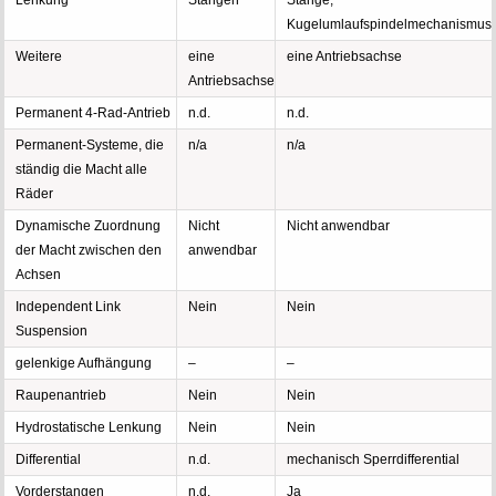
Lenkung
Stangen
Stange,
Kugelumlaufspindelmechanismus
Weitere
eine
eine Antriebsachse
Antriebsachse
Permanent 4-Rad-Antrieb
n.d.
n.d.
Permanent-Systeme, die
n/a
n/a
ständig die Macht alle
Räder
Dynamische Zuordnung
Nicht
Nicht anwendbar
der Macht zwischen den
anwendbar
Achsen
Independent Link
Nein
Nein
Suspension
gelenkige Aufhängung
–
–
Raupenantrieb
Nein
Nein
Hydrostatische Lenkung
Nein
Nein
Differential
n.d.
mechanisch Sperrdifferential
Vorderstangen
n.d.
Ja