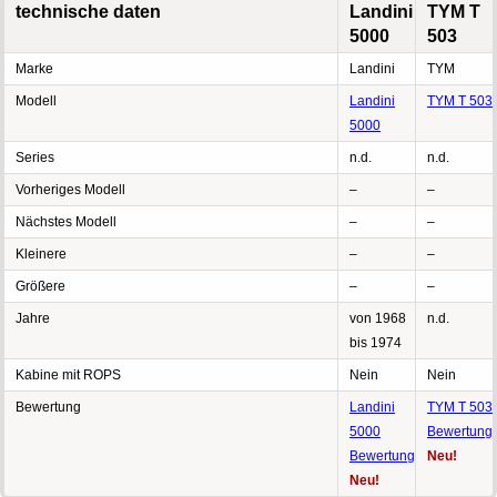
technische daten
Landini
TYM T
5000
503
Marke
Landini
TYM
Modell
Landini
TYM T 503
5000
Series
n.d.
n.d.
Vorheriges Modell
–
–
Nächstes Modell
–
–
Kleinere
–
–
Größere
–
–
Jahre
von 1968
n.d.
bis 1974
Kabine mit ROPS
Nein
Nein
Bewertung
Landini
TYM T 503
5000
Bewertung
Bewertung
Neu!
Neu!