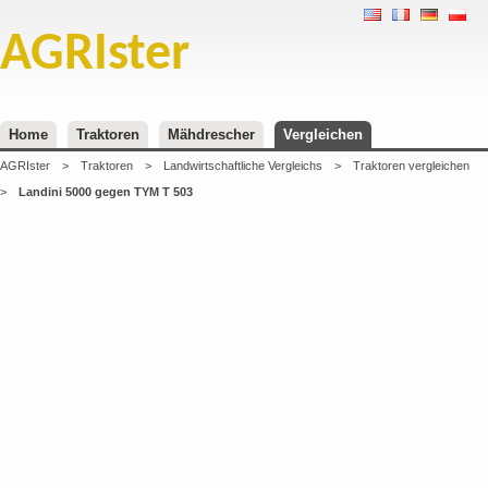
AGRIster
Home
Traktoren
Mähdrescher
Vergleichen
AGRIster
>
Traktoren
>
Landwirtschaftliche Vergleichs
>
Traktoren vergleichen
>
Landini 5000 gegen TYM T 503