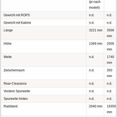
(je nach
modell)
Gewicht mit ROPS
n.d.
n.d.
Gewicht mit Kabine
n.d.
n.d.
Länge
3221 mm
3500
mm
Höhe
1369 mm
2500
mm
Weite
n.d.
1740
mm
Zwischenraum
n.d.
350
mm
Rear-Clearance
n.d.
n.d.
Vordere Spurweite
n.d.
n.d.
Spurweite hinten
n.d.
n.d.
Radstand
2040 mm
19350
mm