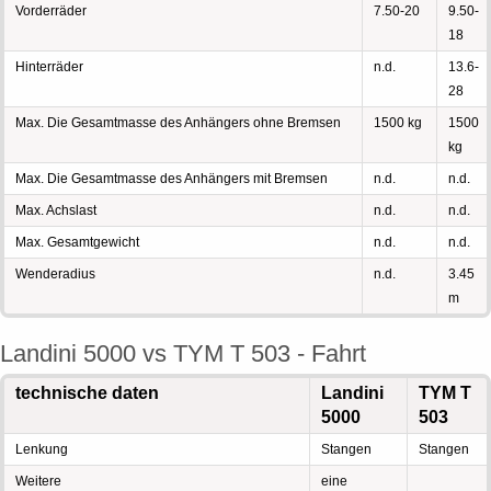
Vorderräder
7.50-20
9.50-
18
Hinterräder
n.d.
13.6-
28
Max. Die Gesamtmasse des Anhängers ohne Bremsen
1500 kg
1500
kg
Max. Die Gesamtmasse des Anhängers mit Bremsen
n.d.
n.d.
Max. Achslast
n.d.
n.d.
Max. Gesamtgewicht
n.d.
n.d.
Wenderadius
n.d.
3.45
m
Landini 5000 vs TYM T 503 - Fahrt
technische daten
Landini
TYM T
5000
503
Lenkung
Stangen
Stangen
Weitere
eine