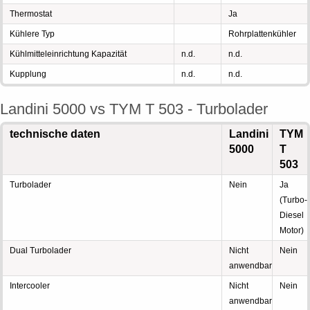
Thermostat
Ja
Kühlere Typ
Rohrplattenkühler
Kühlmitteleinrichtung Kapazität
n.d.
n.d.
Kupplung
n.d.
n.d.
Landini 5000 vs TYM T 503 - Turbolader
technische daten
Landini
TYM
5000
T
503
Turbolader
Nein
Ja
(Turbo-
Diesel
Motor)
Dual Turbolader
Nicht
Nein
anwendbar
Intercooler
Nicht
Nein
anwendbar