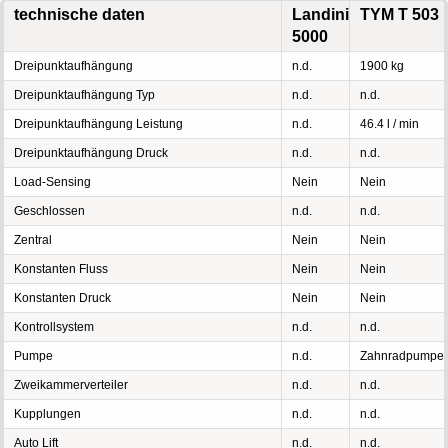
technische daten
Landini
TYM T 503
5000
Dreipunktaufhängung
n.d.
1900 kg
Dreipunktaufhängung Typ
n.d.
n.d.
Dreipunktaufhängung Leistung
n.d.
46.4 l / min
Dreipunktaufhängung Druck
n.d.
n.d.
Load-Sensing
Nein
Nein
Geschlossen
n.d.
n.d.
Zentral
Nein
Nein
Konstanten Fluss
Nein
Nein
Konstanten Druck
Nein
Nein
Kontrollsystem
n.d.
n.d.
Pumpe
n.d.
Zahnradpumpe
Zweikammerverteiler
n.d.
n.d.
Kupplungen
n.d.
n.d.
Auto Lift
n.d.
n.d.