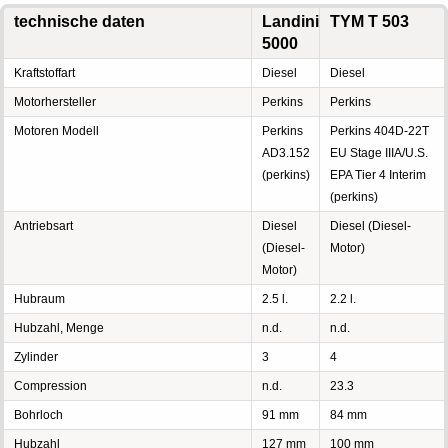
technische daten
Landini
TYM T 503
5000
Kraftstoffart
Diesel
Diesel
Motorhersteller
Perkins
Perkins
Motoren Modell
Perkins
Perkins 404D-22T
AD3.152
EU Stage IIIA/U.S.
(perkins)
EPA Tier 4 Interim
(perkins)
Antriebsart
Diesel
Diesel (Diesel-
(Diesel-
Motor)
Motor)
Hubraum
2.5 l.
2.2 l.
Hubzahl, Menge
n.d.
n.d.
Zylinder
3
4
Compression
n.d.
23.3
Bohrloch
91 mm
84 mm
Hubzahl
127 mm
100 mm