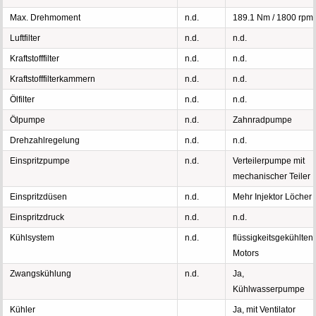
Max. Drehmoment
n.d.
189.1 Nm / 1800 rpm
Luftfilter
n.d.
n.d.
Kraftstofffilter
n.d.
n.d.
Kraftstofffilterkammern
n.d.
n.d.
Ölfilter
n.d.
n.d.
Ölpumpe
n.d.
Zahnradpumpe
Drehzahlregelung
n.d.
n.d.
Einspritzpumpe
n.d.
Verteilerpumpe mit
mechanischer Teiler
Einspritzdüsen
n.d.
Mehr Injektor Löcher
Einspritzdruck
n.d.
n.d.
Kühlsystem
n.d.
flüssigkeitsgekühlten
Motors
Zwangskühlung
n.d.
Ja,
Kühlwasserpumpe
Kühler
Ja, mit Ventilator