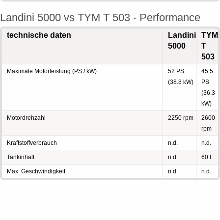
Landini 5000 vs TYM T 503 - Performance
technische daten
Landini
TYM
5000
T
503
Maximale Motorleistung (PS / kW)
52 PS
45.5
(38.8 kW)
PS
(36.3
kW)
Motordrehzahl
2250 rpm
2600
rpm
Kraftstoffverbrauch
n.d.
n.d.
Tankinhalt
n.d.
60 l.
Max. Geschwindigkeit
n.d.
n.d.