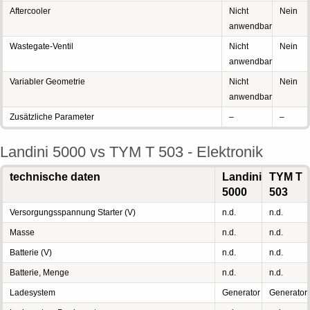
Aftercooler
Nicht
Nein
anwendbar
Wastegate-Ventil
Nicht
Nein
anwendbar
Variabler Geometrie
Nicht
Nein
anwendbar
Zusätzliche Parameter
–
–
Landini 5000 vs TYM T 503 - Elektronik
technische daten
Landini
TYM T
5000
503
Versorgungsspannung Starter (V)
n.d.
n.d.
Masse
n.d.
n.d.
Batterie (V)
n.d.
n.d.
Batterie, Menge
n.d.
n.d.
Ladesystem
Generator
Generator