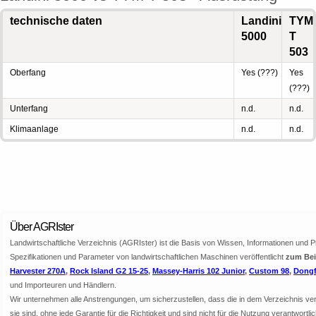
technische daten
Landini
TYM
5000
T
503
Oberfang
Yes (???)
Yes
(???)
Unterfang
n.d.
n.d.
Klimaanlage
n.d.
n.d.
Über AGRIster
Landwirtschaftliche Verzeichnis (AGRIster) ist die Basis von Wissen, Informationen und 
Spezifikationen und Parameter von landwirtschaftlichen Maschinen veröffentlicht
zum Beis
Harvester 270A
,
Rock Island G2 15-25
,
Massey-Harris 102 Junior
,
Custom 98
,
Dongf
und Importeuren und Händlern.
Wir unternehmen alle Anstrengungen, um sicherzustellen, dass die in dem Verzeichnis veröf
sie sind, ohne jede Garantie für die Richtigkeit und sind nicht für die Nutzung verantwor