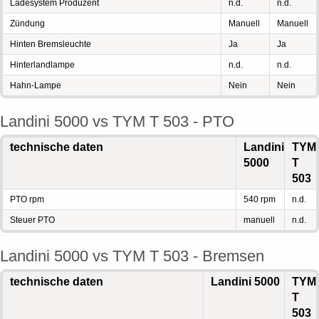
Ladesystem Produzent
n.d.
n.d.
Zündung
Manuell
Manuell
Hinten Bremsleuchte
Ja
Ja
Hinterlandlampe
n.d.
n.d.
Hahn-Lampe
Nein
Nein
Landini 5000 vs TYM T 503 - PTO
technische daten
Landini
TYM
5000
T
503
PTO rpm
540 rpm
n.d.
Steuer PTO
manuell
n.d.
Landini 5000 vs TYM T 503 - Bremsen
technische daten
Landini 5000
TYM
T
503