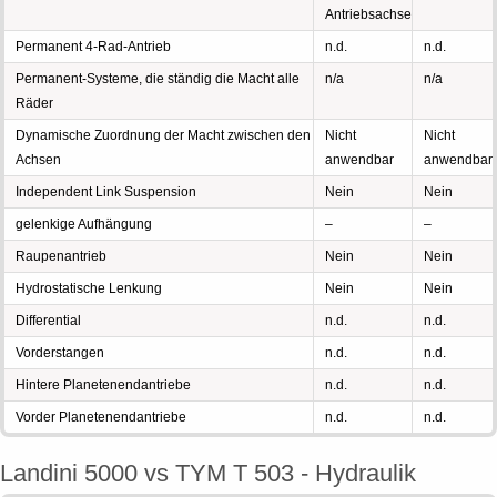
Antriebsachse
Permanent 4-Rad-Antrieb
n.d.
n.d.
Permanent-Systeme, die ständig die Macht alle
n/a
n/a
Räder
Dynamische Zuordnung der Macht zwischen den
Nicht
Nicht
Achsen
anwendbar
anwendbar
Independent Link Suspension
Nein
Nein
gelenkige Aufhängung
–
–
Raupenantrieb
Nein
Nein
Hydrostatische Lenkung
Nein
Nein
Differential
n.d.
n.d.
Vorderstangen
n.d.
n.d.
Hintere Planetenendantriebe
n.d.
n.d.
Vorder Planetenendantriebe
n.d.
n.d.
Landini 5000 vs TYM T 503 - Hydraulik