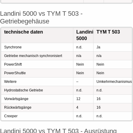
Landini 5000 vs TYM T 503 -
Getriebegehäuse
technische daten
Landini
TYM T 503
5000
Synchrone
n.d.
Ja
Getriebe mechanisch synchronisiert
n/a
n/a
PowerShift
Nein
Nein
PowerShuttle
Nein
Nein
Weitere
–
Umkehrmechanismus
Hydrostatische Getriebe
n.d.
n.d.
Vorwärtsgänge
12
16
Rückwärtsgänge
4
16
Creeper
n.d.
n.d.
Landini 5000 vs TYM T 503 - Ausrüstung