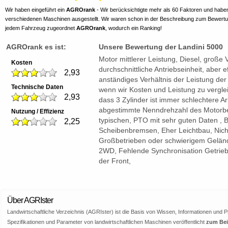
Wir haben eingeführt ein
AGROrank
- Wir berücksichtigte mehr als 60 Faktoren und habe
verschiedenen Maschinen ausgestellt. Wir waren schon in der Beschreibung zum Bewert
jedem Fahrzeug zugeordnet
AGROrank
, wodurch ein Ranking!
AGROrank es ist:
Unsere Bewertung der Landini 5000
Motor mittlerer Leistung, Diesel, große
Kosten
durchschnittliche Antriebseinheit, aber eff
2,93
anständiges Verhältnis der Leistung der K
Technische Daten
wenn wir Kosten und Leistung zu vergle
2,93
dass 3 Zylinder ist immer schlechtere Ar
abgestimmte Nenndrehzahl des Motorbe
Nutzung / Effizienz
typischen, PTO mit sehr guten Daten , 
2,25
Scheibenbremsen, Eher Leichtbau, Nich
Großbetrieben oder schwierigem Gelände
2WD, Fehlende Synchronisation Getrieb
der Front,
Über AGRIster
Landwirtschaftliche Verzeichnis (AGRIster) ist die Basis von Wissen, Informationen und 
Spezifikationen und Parameter von landwirtschaftlichen Maschinen veröffentlicht
zum Beis