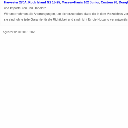
Harvester 270A
,
Rock Island G2 15-25
,
Massey-Harris 102 Junior
,
Custom 98
,
Dongf
und Importeuren und Händlern.
Wir unternehmen alle Anstrengungen, um sicherzustellen, dass die in dem Verzeichnis veröf
sie sind, ohne jede Garantie für die Richtigkeit und sind nicht für die Nutzung verantwor
agrister.de © 2013-2026