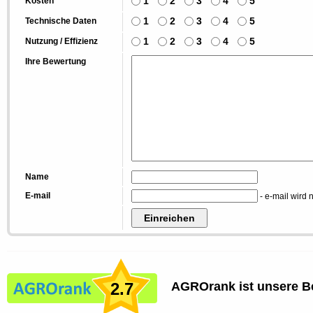
1
2
3
4
5
Kosten
1
2
3
4
5
Technische Daten
1
2
3
4
5
Nutzung / Effizienz
Ihre Bewertung
Name
E-mail
- e-mail wird n
2.7
AGROrank ist unsere B