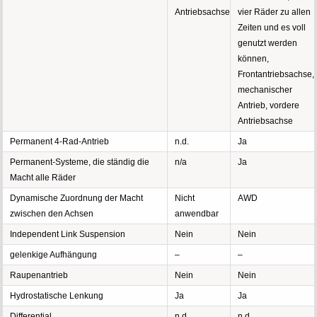
Antriebsachse
vier Räder zu allen
Zeiten und es voll
genutzt werden
können,
Frontantriebsachse,
mechanischer
Antrieb, vordere
Antriebsachse
Permanent 4-Rad-Antrieb
n.d.
Ja
Permanent-Systeme, die ständig die
n/a
Ja
Macht alle Räder
Dynamische Zuordnung der Macht
Nicht
AWD
zwischen den Achsen
anwendbar
Independent Link Suspension
Nein
Nein
gelenkige Aufhängung
–
–
Raupenantrieb
Nein
Nein
Hydrostatische Lenkung
Ja
Ja
Differential
n.d.
n.d.