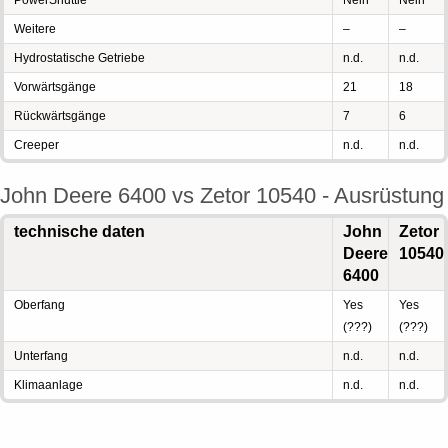
PowerShuttle
Nein
Nein
Weitere
–
–
Hydrostatische Getriebe
n.d.
n.d.
Vorwärtsgänge
21
18
Rückwärtsgänge
7
6
Creeper
n.d.
n.d.
John Deere 6400 vs Zetor 10540 - Ausrüstung
technische daten
John
Zetor
Deere
10540
6400
Oberfang
Yes
Yes
(???)
(???)
Unterfang
n.d.
n.d.
Klimaanlage
n.d.
n.d.