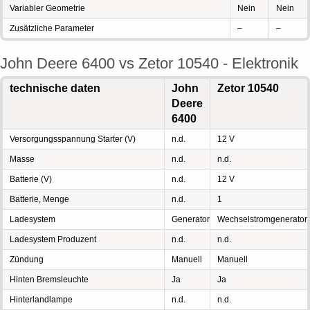
Variabler Geometrie
Nein
Nein
Zusätzliche Parameter
–
–
John Deere 6400 vs Zetor 10540 - Elektronik
technische daten
John
Zetor 10540
Deere
6400
Versorgungsspannung Starter (V)
n.d.
12 V
Masse
n.d.
n.d.
Batterie (V)
n.d.
12 V
Batterie, Menge
n.d.
1
Ladesystem
Generator
Wechselstromgenerator
Ladesystem Produzent
n.d.
n.d.
Zündung
Manuell
Manuell
Hinten Bremsleuchte
Ja
Ja
Hinterlandlampe
n.d.
n.d.