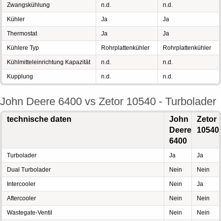
Zwangskühlung
n.d.
n.d.
Kühler
Ja
Ja
Thermostat
Ja
Ja
Kühlere Typ
Rohrplattenkühler
Rohrplattenkühler
Kühlmitteleinrichtung Kapazität
n.d.
n.d.
Kupplung
n.d.
n.d.
John Deere 6400 vs Zetor 10540 - Turbolader
technische daten
John
Zetor
Deere
10540
6400
Turbolader
Ja
Ja
Dual Turbolader
Nein
Nein
Intercooler
Nein
Ja
Aftercooler
Nein
Nein
Wastegate-Ventil
Nein
Nein