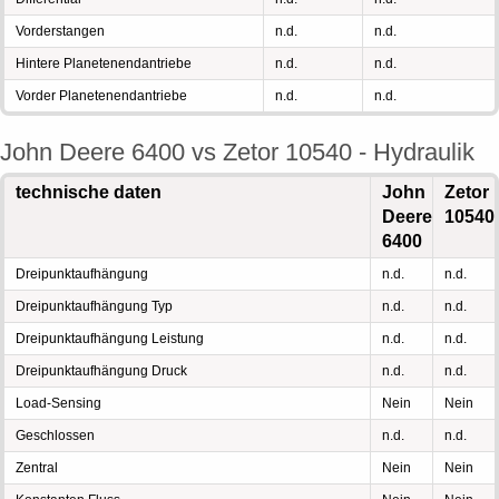
Vorderstangen
n.d.
n.d.
Hintere Planetenendantriebe
n.d.
n.d.
Vorder Planetenendantriebe
n.d.
n.d.
John Deere 6400 vs Zetor 10540 - Hydraulik
technische daten
John
Zetor
Deere
10540
6400
Dreipunktaufhängung
n.d.
n.d.
Dreipunktaufhängung Typ
n.d.
n.d.
Dreipunktaufhängung Leistung
n.d.
n.d.
Dreipunktaufhängung Druck
n.d.
n.d.
Load-Sensing
Nein
Nein
Geschlossen
n.d.
n.d.
Zentral
Nein
Nein