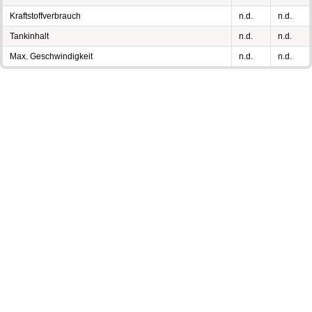
Kraftstoffverbrauch
n.d.
n.d.
Tankinhalt
n.d.
n.d.
Max. Geschwindigkeit
n.d.
n.d.