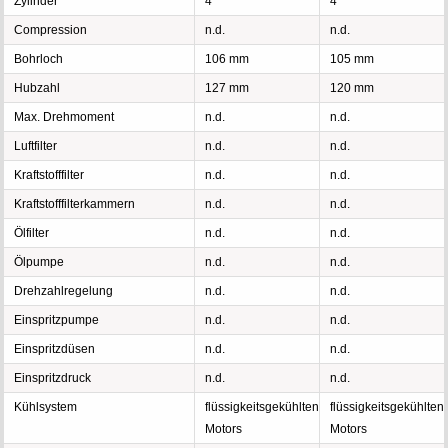
Zylinder
4
4
Compression
n.d.
n.d.
Bohrloch
106 mm
105 mm
Hubzahl
127 mm
120 mm
Max. Drehmoment
n.d.
n.d.
Luftfilter
n.d.
n.d.
Kraftstofffilter
n.d.
n.d.
Kraftstofffilterkammern
n.d.
n.d.
Ölfilter
n.d.
n.d.
Ölpumpe
n.d.
n.d.
Drehzahlregelung
n.d.
n.d.
Einspritzpumpe
n.d.
n.d.
Einspritzdüsen
n.d.
n.d.
Einspritzdruck
n.d.
n.d.
Kühlsystem
flüssigkeitsgekühlten
flüssigkeitsgekühlten
Motors
Motors