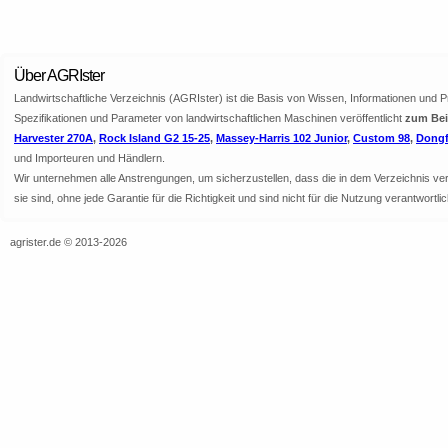
Über AGRIster
Landwirtschaftliche Verzeichnis (AGRIster) ist die Basis von Wissen, Informationen und 
Spezifikationen und Parameter von landwirtschaftlichen Maschinen veröffentlicht
zum Beis
Harvester 270A
,
Rock Island G2 15-25
,
Massey-Harris 102 Junior
,
Custom 98
,
Dongf
und Importeuren und Händlern.
Wir unternehmen alle Anstrengungen, um sicherzustellen, dass die in dem Verzeichnis veröf
sie sind, ohne jede Garantie für die Richtigkeit und sind nicht für die Nutzung verantwor
agrister.de © 2013-2026