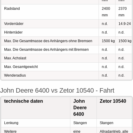
mm
mm
Radstand
2400
2370
mm
mm
Vorderräder
n.d.
14.9-24
Hinterräder
n.d.
n.d.
Max. Die Gesamtmasse des Anhängers ohne Bremsen
1500 kg
1500 kg
Max. Die Gesamtmasse des Anhängers mit Bremsen
n.d.
n.d.
Max. Achslast
n.d.
n.d.
Max. Gesamtgewicht
n.d.
n.d.
Wenderadius
n.d.
n.d.
John Deere 6400 vs Zetor 10540 - Fahrt
technische daten
John
Zetor 10540
Deere
6400
Lenkung
Stangen
Stangen
Weitere
eine
Allradantrieb, alle