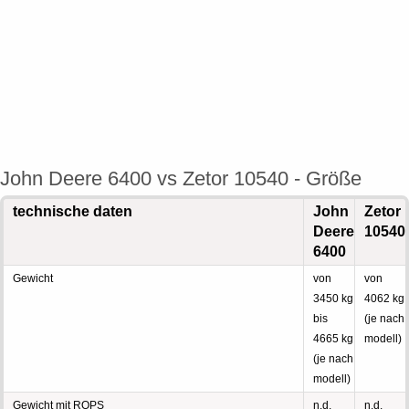
John Deere 6400 vs Zetor 10540 - Größe
technische daten
John
Zetor
Deere
10540
6400
Gewicht
von
von
3450 kg
4062 kg
bis
(je nach
4665 kg
modell)
(je nach
modell)
Gewicht mit ROPS
n.d.
n.d.