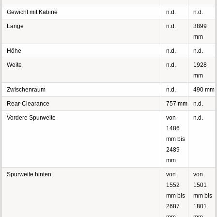
Gewicht mit Kabine
n.d.
n.d.
Länge
n.d.
3899
mm
Höhe
n.d.
n.d.
Weite
n.d.
1928
mm
Zwischenraum
n.d.
490 mm
Rear-Clearance
757 mm
n.d.
Vordere Spurweite
von
n.d.
1486
mm bis
2489
mm
Spurweite hinten
von
von
1552
1501
mm bis
mm bis
2687
1801