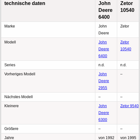
technische daten
John
Zetor
Deere
10540
6400
Marke
John
Zetor
Deere
Modell
John
Zetor
Deere
10540
6400
Series
n.d.
n.d.
Vorheriges Modell
John
–
Deere
2955
Nächstes Modell
–
–
Kleinere
John
Zetor 9540
Deere
6300
Größere
–
–
Jahre
von 1992
von 1995