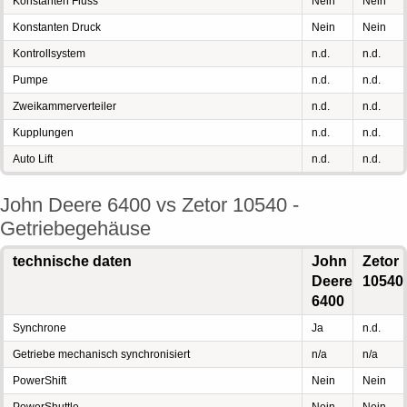
Konstanten Fluss
Nein
Nein
Konstanten Druck
Nein
Nein
Kontrollsystem
n.d.
n.d.
Pumpe
n.d.
n.d.
Zweikammerverteiler
n.d.
n.d.
Kupplungen
n.d.
n.d.
Auto Lift
n.d.
n.d.
John Deere 6400 vs Zetor 10540 -
Getriebegehäuse
technische daten
John
Zetor
Deere
10540
6400
Synchrone
Ja
n.d.
Getriebe mechanisch synchronisiert
n/a
n/a
PowerShift
Nein
Nein