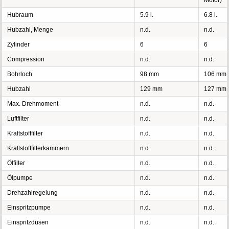
Motor)
Hubraum
5.9 l.
6.8 l.
Hubzahl, Menge
n.d.
n.d.
Zylinder
6
6
Compression
n.d.
n.d.
Bohrloch
98 mm
106 mm
Hubzahl
129 mm
127 mm
Max. Drehmoment
n.d.
n.d.
Luftfilter
n.d.
n.d.
Kraftstofffilter
n.d.
n.d.
Kraftstofffilterkammern
n.d.
n.d.
Ölfilter
n.d.
n.d.
Ölpumpe
n.d.
n.d.
Drehzahlregelung
n.d.
n.d.
Einspritzpumpe
n.d.
n.d.
Einspritzdüsen
n.d.
n.d.