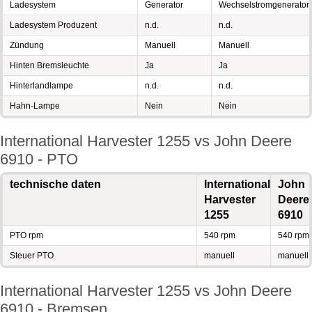
Ladesystem
Generator
Wechselstromgenerator
Ladesystem Produzent
n.d.
n.d.
Zündung
Manuell
Manuell
Hinten Bremsleuchte
Ja
Ja
Hinterlandlampe
n.d.
n.d.
Hahn-Lampe
Nein
Nein
International Harvester 1255 vs John Deere
6910 - PTO
technische daten
International
John
Harvester
Deere
1255
6910
PTO rpm
540 rpm
540 rpm
Steuer PTO
manuell
manuell
International Harvester 1255 vs John Deere
6910 - Bremsen