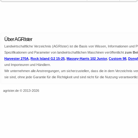
Über AGRIster
Landwirtschaftliche Verzeichnis (AGRIster) ist die Basis von Wissen, Informationen und 
Spezifikationen und Parameter von landwirtschaftlichen Maschinen veröffentlicht
zum Beis
Harvester 270A
,
Rock Island G2 15-25
,
Massey-Harris 102 Junior
,
Custom 98
,
Dongf
und Importeuren und Händlern.
Wir unternehmen alle Anstrengungen, um sicherzustellen, dass die in dem Verzeichnis veröf
sie sind, ohne jede Garantie für die Richtigkeit und sind nicht für die Nutzung verantwor
agrister.de © 2013-2026