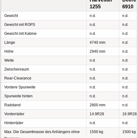
1255
6910
Gewicht
n.d.
n.d.
Gewicht mit ROPS
n.d.
n.d.
Gewicht mit Kabine
n.d.
n.d.
Länge
4740 mm
n.d.
Höhe
2940 mm
n.d.
Weite
n.d.
n.d.
Zwischenraum
n.d.
n.d.
Rear-Clearance
n.d.
n.d.
Vordere Spurweite
n.d.
n.d.
Spurweite hinten
n.d.
n.d.
Radstand
2800 mm
n.d.
Vorderräder
14.9R28
16.9R28
Hinterräder
n.d.
n.d.
Max. Die Gesamtmasse des Anhängers ohne
1500 kg
1500 kg