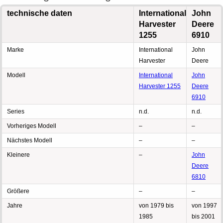
technische daten
International
John
Harvester
Deere
1255
6910
Marke
International
John
Harvester
Deere
Modell
International
John
Harvester 1255
Deere
6910
Series
n.d.
n.d.
Vorheriges Modell
–
–
Nächstes Modell
–
–
Kleinere
–
John
Deere
6810
Größere
–
–
Jahre
von 1979 bis
von 1997
1985
bis 2001