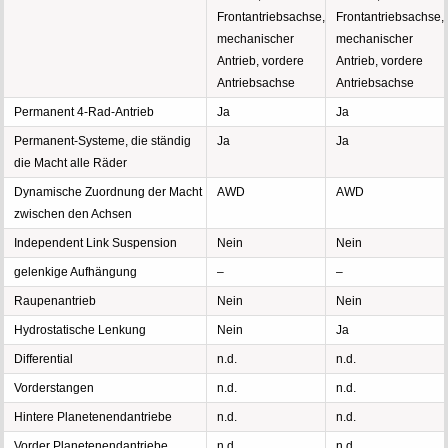
Frontantriebsachse,
Frontantriebsachse,
mechanischer
mechanischer
Antrieb, vordere
Antrieb, vordere
Antriebsachse
Antriebsachse
Permanent 4-Rad-Antrieb
Ja
Ja
Permanent-Systeme, die ständig
Ja
Ja
die Macht alle Räder
Dynamische Zuordnung der Macht
AWD
AWD
zwischen den Achsen
Independent Link Suspension
Nein
Nein
gelenkige Aufhängung
–
–
Raupenantrieb
Nein
Nein
Hydrostatische Lenkung
Nein
Ja
Differential
n.d.
n.d.
Vorderstangen
n.d.
n.d.
Hintere Planetenendantriebe
n.d.
n.d.
Vorder Planetenendantriebe
n.d.
n.d.