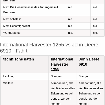
Bremsen
Max. Die Gesamtmasse des Anhängers mit
n.d.
n.d.
Bremsen
Max. Achslast
n.d.
n.d.
Max. Gesamtgewicht
n.d.
n.d.
Wenderadius
n.d.
n.d.
International Harvester 1255 vs John Deere
6910 - Fahrt
technische daten
International
John Deere
Harvester
6910
1255
Lenkung
Stangen
Stangen
Weitere
Allradantrieb, alle
Allradantrieb, alle
vier Räder zu allen
vier Räder zu allen
Zeiten und es voll
Zeiten und es voll
genutzt werden
genutzt werden
können,
können,