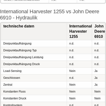
International Harvester 1255 vs John Deere
6910 - Hydraulik
technische daten
International
John
Harvester
Deere
1255
6910
Dreipunktaufhängung
n.d.
n.d.
Dreipunktaufhängung Typ
n.d.
n.d.
Dreipunktaufhängung Leistung
n.d.
n.d.
Dreipunktaufhängung Druck
n.d.
n.d.
Load-Sensing
Nein
Ja
Geschlossen
n.d.
Ja
Zentral
Nein
Ja
Konstanten Fluss
Nein
Nein
Konstanten Druck
Nein
Nein
Kontrollsystem
n.d.
n.d.