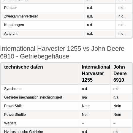
Pumpe
n.d.
n.d.
Zweikammerverteiler
n.d.
n.d.
Kupplungen
n.d.
n.d.
Auto Lift
n.d.
n.d.
International Harvester 1255 vs John Deere
6910 - Getriebegehäuse
technische daten
International
John
Harvester
Deere
1255
6910
Synchrone
n.d.
n.d.
Getriebe mechanisch synchronisiert
n/a
n/a
PowerShift
Nein
Nein
PowerShuttle
Nein
Nein
Weitere
–
–
Hydrostatische Getriebe
n.d.
n.d.