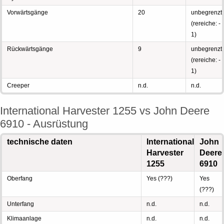
Vorwärtsgänge
20
unbegrenzt
(rereiche: -
1)
Rückwärtsgänge
9
unbegrenzt
(rereiche: -
1)
Creeper
n.d.
n.d.
International Harvester 1255 vs John Deere
6910 - Ausrüstung
technische daten
International
John
Harvester
Deere
1255
6910
Oberfang
Yes (???)
Yes
(???)
Unterfang
n.d.
n.d.
Klimaanlage
n.d.
n.d.