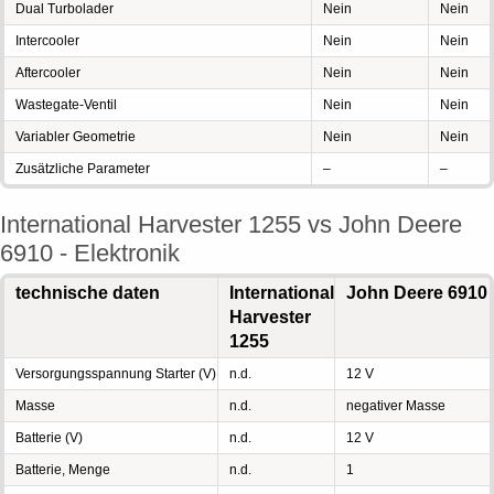
Dual Turbolader
Nein
Nein
Intercooler
Nein
Nein
Aftercooler
Nein
Nein
Wastegate-Ventil
Nein
Nein
Variabler Geometrie
Nein
Nein
Zusätzliche Parameter
–
–
International Harvester 1255 vs John Deere
6910 - Elektronik
technische daten
International
John Deere 6910
Harvester
1255
Versorgungsspannung Starter (V)
n.d.
12 V
Masse
n.d.
negativer Masse
Batterie (V)
n.d.
12 V
Batterie, Menge
n.d.
1