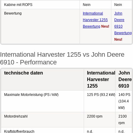
Kabine mit ROPS
Nein
Nein
Bewertung
International
John
Harvester 1255
Deere
Bewertung
Neu!
6910
Bewertung
Neu!
International Harvester 1255 vs John Deere
6910 - Performance
technische daten
International
John
Harvester
Deere
1255
6910
Maximale Motorleistung (PS / kW)
125 PS (93.2 kW)
140 PS
(104.4
kW)
Motordrehzahl
2200 rpm
2100
rpm
Kraftstoffverbrauch
n.d.
n.d.