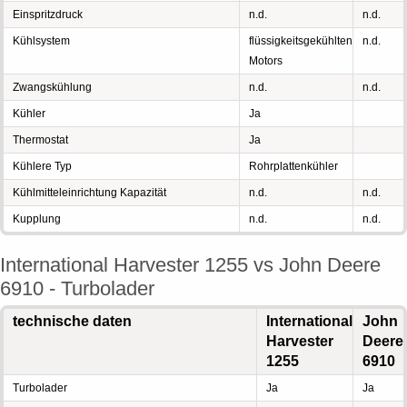
Einspritzdruck
n.d.
n.d.
Kühlsystem
flüssigkeitsgekühlten
n.d.
Motors
Zwangskühlung
n.d.
n.d.
Kühler
Ja
Thermostat
Ja
Kühlere Typ
Rohrplattenkühler
Kühlmitteleinrichtung Kapazität
n.d.
n.d.
Kupplung
n.d.
n.d.
International Harvester 1255 vs John Deere
6910 - Turbolader
technische daten
International
John
Harvester
Deere
1255
6910
Turbolader
Ja
Ja