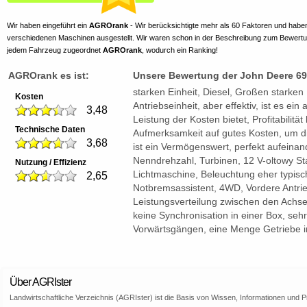
Wir haben eingeführt ein
AGROrank
- Wir berücksichtigte mehr als 60 Faktoren und habe
verschiedenen Maschinen ausgestellt. Wir waren schon in der Beschreibung zum Bewert
jedem Fahrzeug zugeordnet
AGROrank
, wodurch ein Ranking!
AGROrank es ist:
Unsere Bewertung der John Deere 6
starken Einheit, Diesel, Großen starken 
Kosten
Antriebseinheit, aber effektiv, ist es ein
3,48
Leistung der Kosten bietet, Profitabilität
Technische Daten
Aufmerksamkeit auf gutes Kosten, um di
3,68
ist ein Vermögenswert, perfekt aufeina
Nenndrehzahl, Turbinen, 12 V-oltowy Sta
Nutzung / Effizienz
Lichtmaschine, Beleuchtung eher typisc
2,65
Notbremsassistent, 4WD, Vordere Antri
Leistungsverteilung zwischen den Achsen
keine Synchronisation in einer Box, seh
Vorwärtsgängen, eine Menge Getriebe 
Über AGRIster
Landwirtschaftliche Verzeichnis (AGRIster) ist die Basis von Wissen, Informationen und 