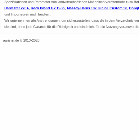
Spezifikationen und Parameter von landwirtschaftlichen Maschinen veröffentlicht
zum Beis
Harvester 270A
,
Rock Island G2 15-25
,
Massey-Harris 102 Junior
,
Custom 98
,
Dongf
und Importeuren und Händlern.
Wir unternehmen alle Anstrengungen, um sicherzustellen, dass die in dem Verzeichnis veröf
sie sind, ohne jede Garantie für die Richtigkeit und sind nicht für die Nutzung verantwor
agrister.de © 2013-2026