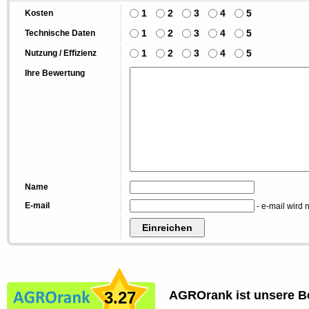
1
2
3
4
5
Kosten
1
2
3
4
5
Technische Daten
1
2
3
4
5
Nutzung / Effizienz
Ihre Bewertung
Name
E-mail
- e-mail wird n
3.27
AGROrank ist unsere B