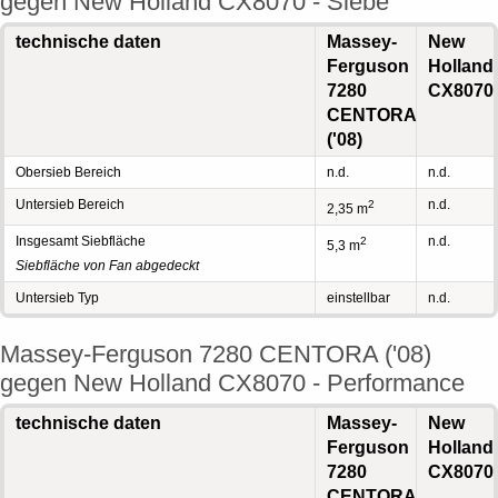
gegen New Holland CX8070 - Siebe
technische daten
Massey-
New
Ferguson
Holland
7280
CX8070
CENTORA
('08)
Obersieb Bereich
n.d.
n.d.
Untersieb Bereich
n.d.
2
2,35 m
Insgesamt Siebfläche
n.d.
2
5,3 m
Siebfläche von Fan abgedeckt
Untersieb Typ
einstellbar
n.d.
Massey-Ferguson 7280 CENTORA ('08)
gegen New Holland CX8070 - Performance
technische daten
Massey-
New
Ferguson
Holland
7280
CX8070
CENTORA