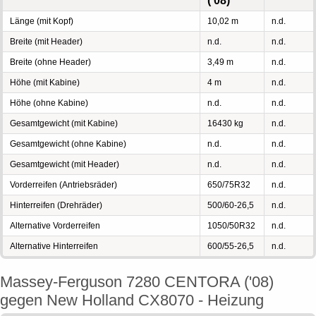
('08)
Länge (mit Kopf)
10,02 m
n.d.
Breite (mit Header)
n.d.
n.d.
Breite (ohne Header)
3,49 m
n.d.
Höhe (mit Kabine)
4 m
n.d.
Höhe (ohne Kabine)
n.d.
n.d.
Gesamtgewicht (mit Kabine)
16430 kg
n.d.
Gesamtgewicht (ohne Kabine)
n.d.
n.d.
Gesamtgewicht (mit Header)
n.d.
n.d.
Vorderreifen (Antriebsräder)
650/75R32
n.d.
Hinterreifen (Drehräder)
500/60-26,5
n.d.
Alternative Vorderreifen
1050/50R32
n.d.
Alternative Hinterreifen
600/55-26,5
n.d.
Massey-Ferguson 7280 CENTORA ('08)
gegen New Holland CX8070 - Heizung