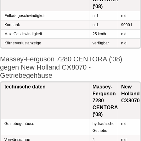
('08)
Entladegeschwindigkeit
n.d.
n.d.
Korntank
n.d.
9000 l
Max. Geschwindigkeit
25 km/h
n.d.
Körnerverlustanzeige
verfügbar
n.d.
Massey-Ferguson 7280 CENTORA ('08)
gegen New Holland CX8070 -
Getriebegehäuse
technische daten
Massey-
New
Ferguson
Holland
7280
CX8070
CENTORA
('08)
Getriebegehäuse
hydraulische
n.d.
Getriebe
Vorwärtsgänge
4
n.d.