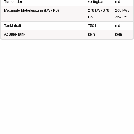
Turbolader
verfügbar
n.d.
Maximale Motorleistung (kW / PS)
278 kW / 378
268 kW /
PS
364 PS
Tankinhalt
750 l.
n.d.
AdBlue-Tank
kein
kein