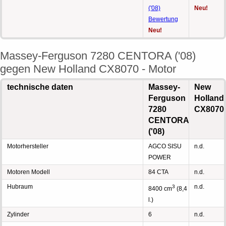
('08)
Neu!
Bewertung
Neu!
Massey-Ferguson 7280 CENTORA ('08)
gegen New Holland CX8070 - Motor
technische daten
Massey-
New
Ferguson
Holland
7280
CX8070
CENTORA
('08)
Motorhersteller
AGCO SISU
n.d.
POWER
Motoren Modell
84 CTA
n.d.
Hubraum
n.d.
3
8400 cm
(8,4
l.)
Zylinder
6
n.d.