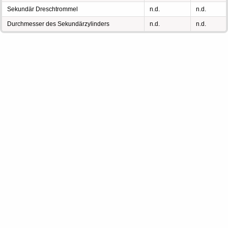
Sekundär Dreschtrommel
n.d.
n.d.
Durchmesser des Sekundärzylinders
n.d.
n.d.