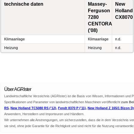
technische daten
Massey-
New
Ferguson
Holland
7280
CX8070
CENTORA
('08)
Klimaanlage
Klimaanlage
n.d.
Heizung
Heizung
n.d.
Über AGRIster
Landwirtschaftliche Verzeichnis (AGRIster) ist die Basis von Wissen, Informationen und 
Spezifikationen und Parameter von landwirtschaftlichen Maschinen veröffentlicht
zum Bei
RS
,
New Holland TC5080 RS ('12)
,
Fendt 8370 P ('11)
,
New Holland Z 165/1 Bizon 
Anwendern, Herstellern und Importeuren und Händlern.
Wir unternehmen alle Anstrengungen, um sicherzustellen, dass die in dem Verzeichnis veröf
sie sind, ohne jede Garantie für die Richtigkeit und sind nicht für die Nutzung verantwor