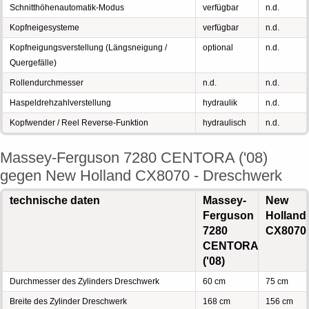
Schnitthöhenautomatik-Modus
verfügbar
n.d.
Kopfneigesysteme
verfügbar
n.d.
Kopfneigungsverstellung (Längsneigung /
optional
n.d.
Quergefälle)
Rollendurchmesser
n.d.
n.d.
Haspeldrehzahlverstellung
hydraulik
n.d.
Kopfwender / Reel Reverse-Funktion
hydraulisch
n.d.
Massey-Ferguson 7280 CENTORA ('08)
gegen New Holland CX8070 - Dreschwerk
technische daten
Massey-
New
Ferguson
Holland
7280
CX8070
CENTORA
('08)
Durchmesser des Zylinders Dreschwerk
60 cm
75 cm
Breite des Zylinder Dreschwerk
168 cm
156 cm