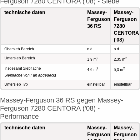
Ferguson 7280 CENTORA ('08) - Siebe
technische daten
Massey-
Massey-
Ferguson
Ferguson
36 RS
7280
CENTORA
('08)
Obersieb Bereich
n.d.
n.d.
Untersieb Bereich
2
2
1,9 m
2,35 m
Insgesamt Siebfläche
2
2
4,6 m
5,3 m
Siebfläche von Fan abgedeckt
Untersieb Typ
einstellbar
einstellbar
Massey-Ferguson 36 RS gegen Massey-
Ferguson 7280 CENTORA ('08) -
Performance
technische daten
Massey-
Massey-
Ferguson
Ferguson