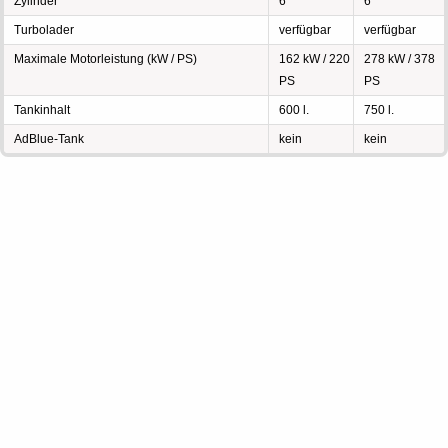
Zylinder
6
6
Turbolader
verfügbar
verfügbar
Maximale Motorleistung (kW / PS)
162 kW / 220
278 kW / 378
PS
PS
Tankinhalt
600 l.
750 l.
AdBlue-Tank
kein
kein