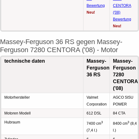
Bewertung
CENTORA
Neu!
('08)
Bewertung
Neu!
Massey-Ferguson 36 RS gegen Massey-
Ferguson 7280 CENTORA ('08) - Motor
technische daten
Massey-
Massey-
Ferguson
Ferguson
36 RS
7280
CENTORA
('08)
Motorhersteller
Valmet
AGCO SISU
Corporation
POWER
Motoren Modell
612 DSL
84 CTA
Hubraum
3
3
7400 cm
8400 cm
(8,4
(7,4 l.)
l.)