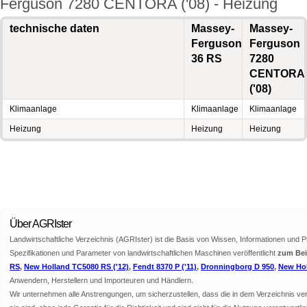
Ferguson 7280 CENTORA ('08) - Heizung
technische daten
Massey-
Massey-
Ferguson
Ferguson
36 RS
7280
CENTORA
('08)
Klimaanlage
Klimaanlage
Klimaanlage
Heizung
Heizung
Heizung
Über AGRIster
Landwirtschaftliche Verzeichnis (AGRIster) ist die Basis von Wissen, Informationen und 
Spezifikationen und Parameter von landwirtschaftlichen Maschinen veröffentlicht
zum Bei
RS
,
New Holland TC5080 RS ('12)
,
Fendt 8370 P ('11)
,
Dronningborg D 950
,
New Hol
Anwendern, Herstellern und Importeuren und Händlern.
Wir unternehmen alle Anstrengungen, um sicherzustellen, dass die in dem Verzeichnis veröf