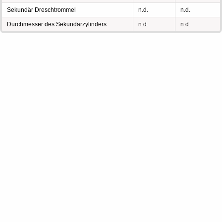
Sekundär Dreschtrommel
n.d.
n.d.
Durchmesser des Sekundärzylinders
n.d.
n.d.