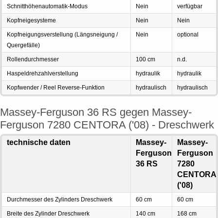
Schnitthöhenautomatik-Modus
Nein
verfügbar
Kopfneigesysteme
Nein
Nein
Kopfneigungsverstellung (Längsneigung /
Nein
optional
Quergefälle)
Rollendurchmesser
100 cm
n.d.
Haspeldrehzahlverstellung
hydraulik
hydraulik
Kopfwender / Reel Reverse-Funktion
hydraulisch
hydraulisch
Massey-Ferguson 36 RS gegen Massey-
Ferguson 7280 CENTORA ('08) - Dreschwerk
technische daten
Massey-
Massey-
Ferguson
Ferguson
36 RS
7280
CENTORA
('08)
Durchmesser des Zylinders Dreschwerk
60 cm
60 cm
Breite des Zylinder Dreschwerk
140 cm
168 cm