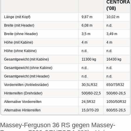
CENTORA
('08)
Länge (mit Kopf)
9,87 m
10,02 m
Breite (mit Header)
6,08 m
n.d.
Breite (ohne Header)
3,5 m
3,49 m
Höhe (mit Kabine)
4 m
4 m
Höhe (ohne Kabine)
n.d.
n.d.
Gesamtgewicht (mit Kabine)
11300 kg
16430 kg
Gesamtgewicht (ohne Kabine)
n.d.
n.d.
Gesamtgewicht (mit Header)
n.d.
n.d.
Vorderreifen (Antriebsräder)
30,5LR32
650/75R32
Hinterreifen (Drehräder)
500/60-22,5
500/60-26,5
Alternative Vorderreifen
24,5R32
1050/50R32
Alternative Hinterreifen
15,0/70-20
600/55-26,5
Massey-Ferguson 36 RS gegen Massey-