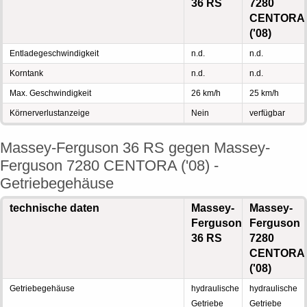
36 RS
7280
CENTORA
('08)
Entladegeschwindigkeit
n.d.
n.d.
Korntank
n.d.
n.d.
Max. Geschwindigkeit
26 km/h
25 km/h
Körnerverlustanzeige
Nein
verfügbar
Massey-Ferguson 36 RS gegen Massey-
Ferguson 7280 CENTORA ('08) -
Getriebegehäuse
technische daten
Massey-
Massey-
Ferguson
Ferguson
36 RS
7280
CENTORA
('08)
Getriebegehäuse
hydraulische
hydraulische
Getriebe
Getriebe