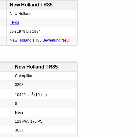
New Holland TR85
New Holland
TR85
von 1979 bis 1984
New Holland TR85 Bewertung
Neu!
New Holland TR85
Caterpillar
3208
3
10420 cm
(10,4 l.)
8
Nein
129 kW / 175 PS
303 l.