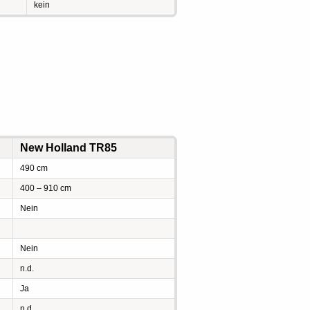
kein
New Holland TR85
490 cm
400 – 910 cm
Nein
Nein
n.d.
Ja
n.d.