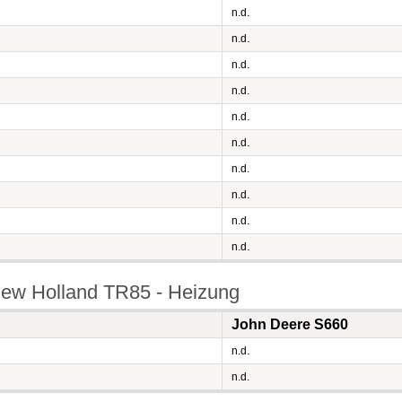
n.d.
n.d.
n.d.
n.d.
n.d.
n.d.
n.d.
n.d.
n.d.
n.d.
ew Holland TR85 - Heizung
John Deere S660
n.d.
n.d.