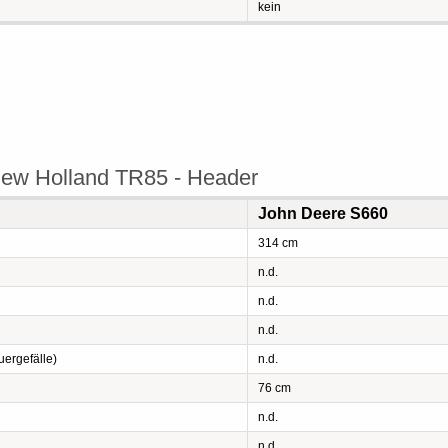
kein
ew Holland TR85 - Header
John Deere S660
314 cm
n.d.
n.d.
n.d.
ergefälle)
n.d.
76 cm
n.d.
n.d.