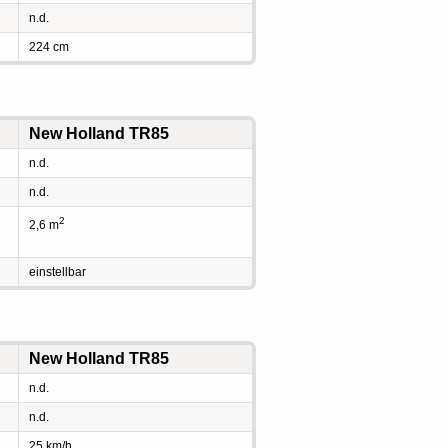
n.d.
224 cm
New Holland TR85
n.d.
n.d.
2
2,6 m
einstellbar
New Holland TR85
n.d.
n.d.
25 km/h