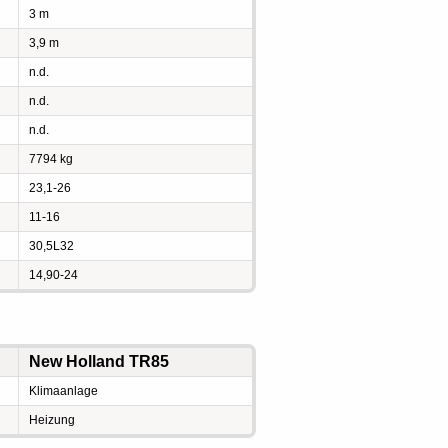
3 m
3,9 m
n.d.
n.d.
n.d.
7794 kg
23,1-26
11-16
30,5L32
14,90-24
New Holland TR85
Klimaanlage
Heizung