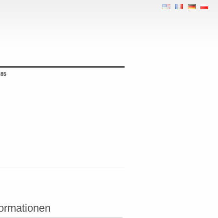
R85
ormationen