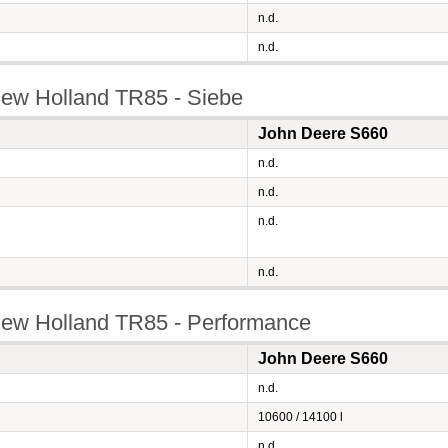
n.d.
n.d.
ew Holland TR85 - Siebe
John Deere S660
n.d.
n.d.
n.d.
n.d.
ew Holland TR85 - Performance
John Deere S660
n.d.
10600 / 14100 l
n.d.