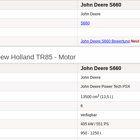
John Deere S660
John Deere
S660
John Deere S660 Bewertung
Neu!
ew Holland TR85 - Motor
John Deere S660
John Deere
John Deere Power Tech PSX
3
13500 cm
(13,5 l.)
6
verfügbar
405 kW / 551 PS
950 - 1250 l.