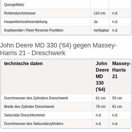
Quergefälle)
Rollendurchmesser
110 cm
n.d.
Haspeldrehzahlverstellung
Ja
n.d.
Kopfwender / Reel Reverse-Funktion
verfügbar
n.d.
John Deere MD 330 ('64) gegen Massey-
Harris 21 - Dreschwerk
technische daten
John
Massey-
Deere
Harris
MD
21
330
('64)
Durchmesser des Zylinders Dreschwerk
61 cm
55 cm
Breite des Zylinder Dreschwerk
78 cm
81 cm
Sekundär Dreschtrommel
n.d.
n.d.
Durchmesser des Sekundärzylinders
n.d.
n.d.