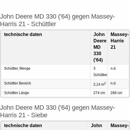
John Deere MD 330 ('64) gegen Massey-
Harris 21 - Schüttler
technische daten
John
Massey-
Deere
Harris
MD
21
330
('64)
Schüttler, Menge
3
n.d.
Schüttler
Schüttler Bereich
n.d.
2
2,14 m
Schüttler Länge
274 cm
288 cm
John Deere MD 330 ('64) gegen Massey-
Harris 21 - Siebe
technische daten
John
Massey-