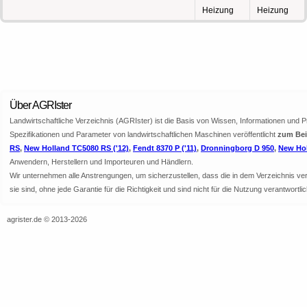
Heizung
Heizung
Über AGRIster
Landwirtschaftliche Verzeichnis (AGRIster) ist die Basis von Wissen, Informationen und 
Spezifikationen und Parameter von landwirtschaftlichen Maschinen veröffentlicht
zum Bei
RS
,
New Holland TC5080 RS ('12)
,
Fendt 8370 P ('11)
,
Dronningborg D 950
,
New Hol
Anwendern, Herstellern und Importeuren und Händlern.
Wir unternehmen alle Anstrengungen, um sicherzustellen, dass die in dem Verzeichnis veröf
sie sind, ohne jede Garantie für die Richtigkeit und sind nicht für die Nutzung verantwor
agrister.de © 2013-2026