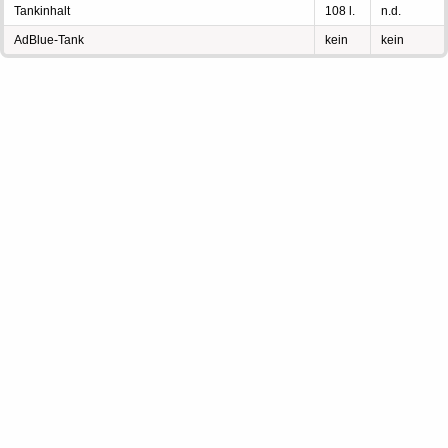
Tankinhalt
108 l.
n.d.
AdBlue-Tank
kein
kein