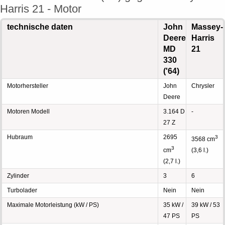
Harris 21 - Motor
technische daten
John
Massey-
Deere
Harris
MD
21
330
('64)
Motorhersteller
John
Chrysler
Deere
Motoren Modell
3.164 D
-
27 Z
Hubraum
2695
3
3568 cm
3
cm
(3,6 l.)
(2,7 l.)
Zylinder
3
6
Turbolader
Nein
Nein
Maximale Motorleistung (kW / PS)
35 kW /
39 kW / 53
47 PS
PS