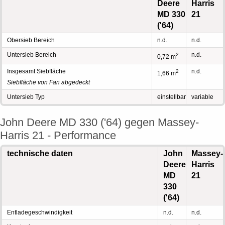
Deere
Harris
MD 330
21
('64)
Obersieb Bereich
n.d.
n.d.
Untersieb Bereich
n.d.
2
0,72 m
Insgesamt Siebfläche
n.d.
2
1,66 m
Siebfläche von Fan abgedeckt
Untersieb Typ
einstellbar
variable
John Deere MD 330 ('64) gegen Massey-
Harris 21 - Performance
technische daten
John
Massey-
Deere
Harris
MD
21
330
('64)
Entladegeschwindigkeit
n.d.
n.d.