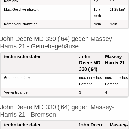
Korntank
n.d.
n.d.
Max. Geschwindigkeit
16,7
11,25 km/h
km/h
Körnerverlustanzeige
Nein
Nein
John Deere MD 330 ('64) gegen Massey-
Harris 21 - Getriebegehäuse
technische daten
John
Massey-
Deere MD
Harris 21
330 ('64)
Getriebegehäuse
mechanisches
mechanisches
Getriebe
Getriebe
Vorwärtsgänge
3
4
John Deere MD 330 ('64) gegen Massey-
Harris 21 - Bremsen
technische daten
John Deere
Massey-