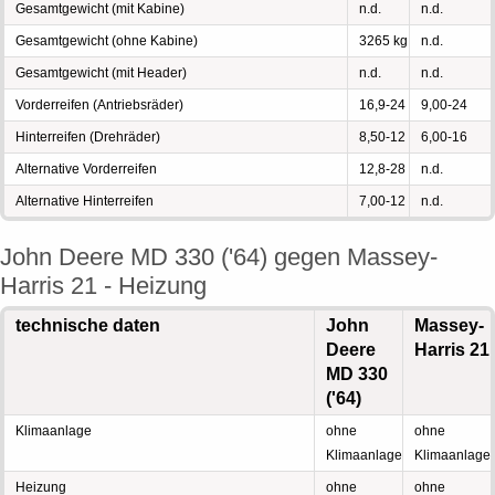
Gesamtgewicht (mit Kabine)
n.d.
n.d.
Gesamtgewicht (ohne Kabine)
3265 kg
n.d.
Gesamtgewicht (mit Header)
n.d.
n.d.
Vorderreifen (Antriebsräder)
16,9-24
9,00-24
Hinterreifen (Drehräder)
8,50-12
6,00-16
Alternative Vorderreifen
12,8-28
n.d.
Alternative Hinterreifen
7,00-12
n.d.
John Deere MD 330 ('64) gegen Massey-
Harris 21 - Heizung
technische daten
John
Massey-
Deere
Harris 21
MD 330
('64)
Klimaanlage
ohne
ohne
Klimaanlage
Klimaanlage
Heizung
ohne
ohne