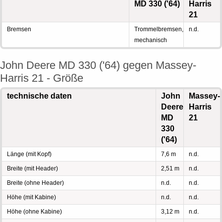
MD 330 ('64)
Harris
21
Bremsen
Trommelbremsen,
n.d.
mechanisch
John Deere MD 330 ('64) gegen Massey-
Harris 21 - Größe
technische daten
John
Massey-
Deere
Harris
MD
21
330
('64)
Länge (mit Kopf)
7,6 m
n.d.
Breite (mit Header)
2,51 m
n.d.
Breite (ohne Header)
n.d.
n.d.
Höhe (mit Kabine)
n.d.
n.d.
Höhe (ohne Kabine)
3,12 m
n.d.