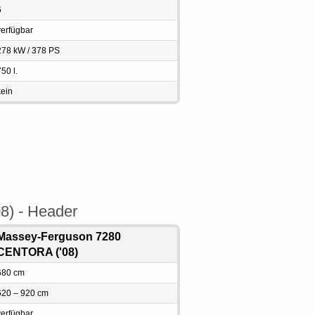
6
verfügbar
278 kW / 378 PS
50 l.
kein
8) - Header
Massey-Ferguson 7280
CENTORA ('08)
680 cm
620 – 920 cm
verfügbar