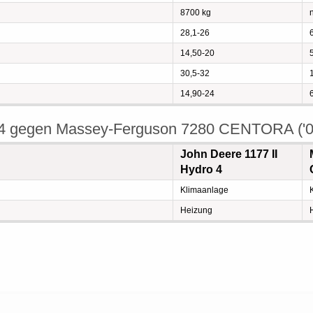
8700 kg
n
28,1-26
14,50-20
30,5-32
14,90-24
o 4 gegen Massey-Ferguson 7280 CENTORA ('0
John Deere 1177 II
Hydro 4
Klimaanlage
Heizung