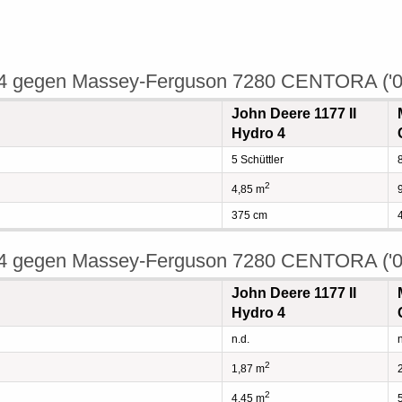
 4 gegen Massey-Ferguson 7280 CENTORA ('08)
John Deere 1177 II
Hydro 4
5 Schüttler
2
4,85 m
375 cm
 4 gegen Massey-Ferguson 7280 CENTORA ('08
John Deere 1177 II
Hydro 4
n.d.
n
2
1,87 m
2
4,45 m