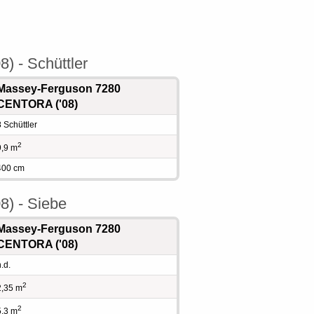
 - Schüttler
Massey-Ferguson 7280
CENTORA ('08)
8 Schüttler
2
9,9 m
400 cm
) - Siebe
Massey-Ferguson 7280
CENTORA ('08)
.d.
2
2,35 m
2
5,3 m