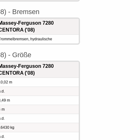
8) - Bremsen
Massey-Ferguson 7280
CENTORA ('08)
Trommelbremsen, hydraulische
8) - Größe
Massey-Ferguson 7280
CENTORA ('08)
10,02 m
.d.
3,49 m
4 m
.d.
16430 kg
.d.