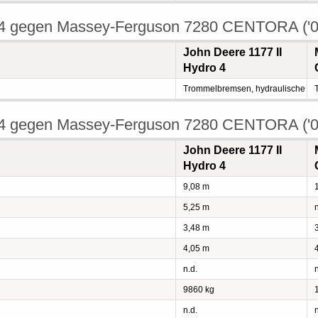
o 4 gegen Massey-Ferguson 7280 CENTORA ('0
John Deere 1177 II
Hydro 4
Trommelbremsen, hydraulische
o 4 gegen Massey-Ferguson 7280 CENTORA ('0
John Deere 1177 II
Hydro 4
9,08 m
5,25 m
n
3,48 m
4,05 m
n.d.
n
9860 kg
n.d.
n