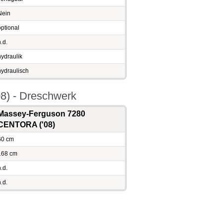
Nein
optional
.d.
hydraulik
hydraulisch
8) - Dreschwerk
Massey-Ferguson 7280
CENTORA ('08)
60 cm
168 cm
.d.
.d.