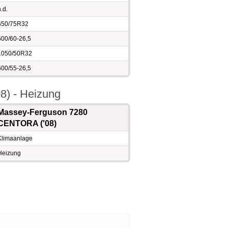
.d.
650/75R32
500/60-26,5
1050/50R32
600/55-26,5
8) - Heizung
Massey-Ferguson 7280
CENTORA ('08)
Klimaanlage
Heizung