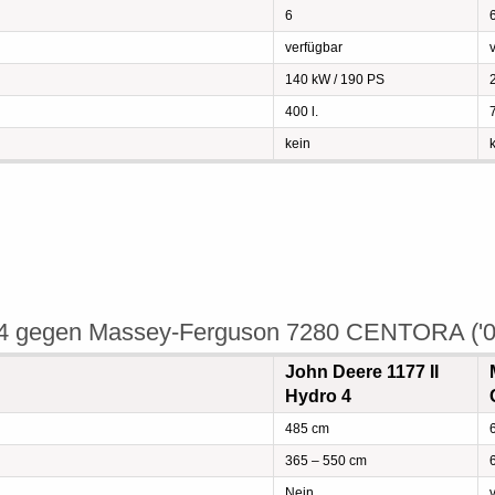
6
verfügbar
140 kW / 190 PS
400 l.
7
kein
o 4 gegen Massey-Ferguson 7280 CENTORA ('0
John Deere 1177 II
Hydro 4
485 cm
365 – 550 cm
Nein