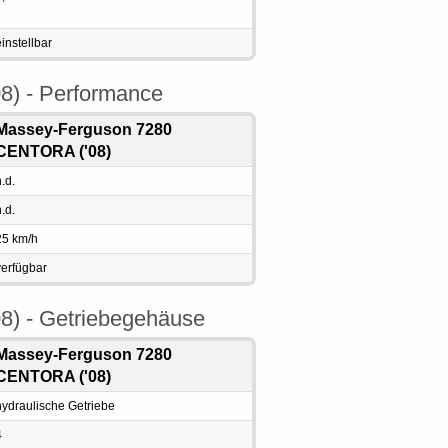
einstellbar
8) - Performance
Massey-Ferguson 7280
CENTORA ('08)
.d.
.d.
25 km/h
verfügbar
8) - Getriebegehäuse
Massey-Ferguson 7280
CENTORA ('08)
hydraulische Getriebe
4