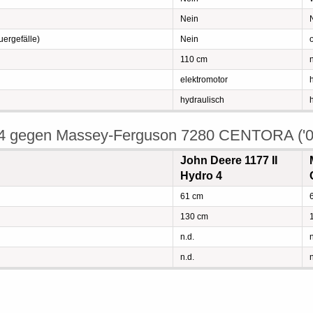
Nein
ergefälle)
Nein
110 cm
n
elektromotor
hydraulisch
o 4 gegen Massey-Ferguson 7280 CENTORA ('0
John Deere 1177 II
Hydro 4
61 cm
130 cm
n.d.
n
n.d.
n