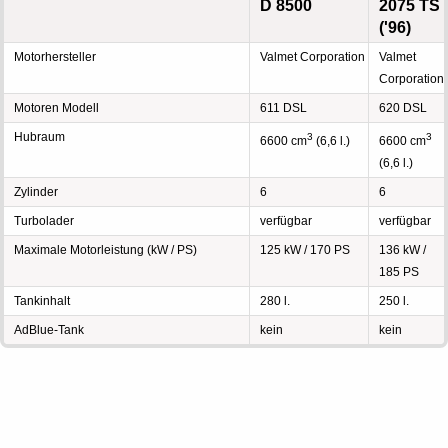
D 8500
2075 TS
('96)
Motorhersteller
Valmet Corporation
Valmet
Corporation
Motoren Modell
611 DSL
620 DSL
Hubraum
3
3
6600 cm
(6,6 l.)
6600 cm
(6,6 l.)
Zylinder
6
6
Turbolader
verfügbar
verfügbar
Maximale Motorleistung (kW / PS)
125 kW / 170 PS
136 kW /
185 PS
Tankinhalt
280 l.
250 l.
AdBlue-Tank
kein
kein