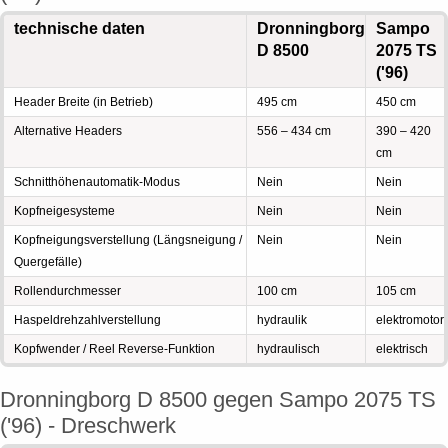
technische daten
Dronningborg
Sampo
D 8500
2075 TS
('96)
Header Breite (in Betrieb)
495 cm
450 cm
Alternative Headers
556 – 434 cm
390 – 420
cm
Schnitthöhenautomatik-Modus
Nein
Nein
Kopfneigesysteme
Nein
Nein
Kopfneigungsverstellung (Längsneigung /
Nein
Nein
Quergefälle)
Rollendurchmesser
100 cm
105 cm
Haspeldrehzahlverstellung
hydraulik
elektromotor
Kopfwender / Reel Reverse-Funktion
hydraulisch
elektrisch
Dronningborg D 8500 gegen Sampo 2075 TS
('96) - Dreschwerk