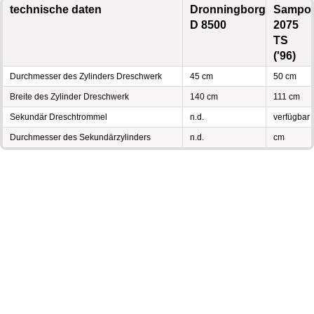
technische daten
Dronningborg
Sampo
D 8500
2075
TS
('96)
Durchmesser des Zylinders Dreschwerk
45 cm
50 cm
Breite des Zylinder Dreschwerk
140 cm
111 cm
Sekundär Dreschtrommel
n.d.
verfügbar
Durchmesser des Sekundärzylinders
n.d.
cm