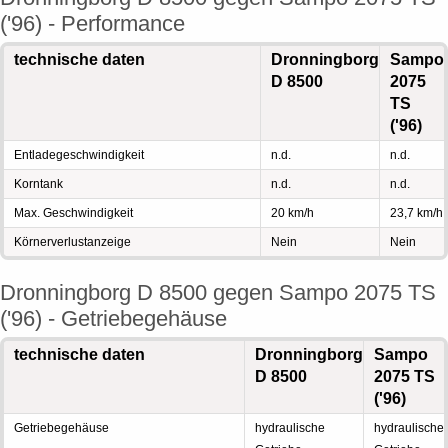
('96) - Performance
technische daten
Dronningborg
Sampo
D 8500
2075
TS
('96)
Entladegeschwindigkeit
n.d.
n.d.
Korntank
n.d.
n.d.
Max. Geschwindigkeit
20 km/h
23,7 km/h
Körnerverlustanzeige
Nein
Nein
Dronningborg D 8500 gegen Sampo 2075 TS
('96) - Getriebegehäuse
technische daten
Dronningborg
Sampo
D 8500
2075 TS
('96)
Getriebegehäuse
hydraulische
hydraulische