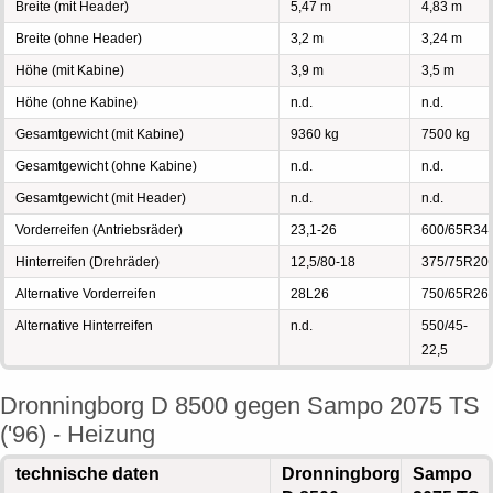
Breite (mit Header)
5,47 m
4,83 m
Breite (ohne Header)
3,2 m
3,24 m
Höhe (mit Kabine)
3,9 m
3,5 m
Höhe (ohne Kabine)
n.d.
n.d.
Gesamtgewicht (mit Kabine)
9360 kg
7500 kg
Gesamtgewicht (ohne Kabine)
n.d.
n.d.
Gesamtgewicht (mit Header)
n.d.
n.d.
Vorderreifen (Antriebsräder)
23,1-26
600/65R34
Hinterreifen (Drehräder)
12,5/80-18
375/75R20
Alternative Vorderreifen
28L26
750/65R26
Alternative Hinterreifen
n.d.
550/45-
22,5
Dronningborg D 8500 gegen Sampo 2075 TS
('96) - Heizung
technische daten
Dronningborg
Sampo