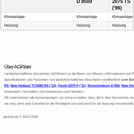
D 8500
2075 TS
('96)
Klimaanlage
Klimaanlage
Klimaanlage
Heizung
Heizung
Heizung
Über AGRIster
Landwirtschaftliche Verzeichnis (AGRIster) ist die Basis von Wissen, Informationen und 
Spezifikationen und Parameter von landwirtschaftlichen Maschinen veröffentlicht
zum Bei
RS
,
New Holland TC5080 RS ('12)
,
Fendt 8370 P ('11)
,
Dronningborg D 950
,
New Hol
Anwendern, Herstellern und Importeuren und Händlern.
Wir unternehmen alle Anstrengungen, um sicherzustellen, dass die in dem Verzeichnis veröf
sie sind, ohne jede Garantie für die Richtigkeit und sind nicht für die Nutzung verantwor
agrister.de © 2013-2026