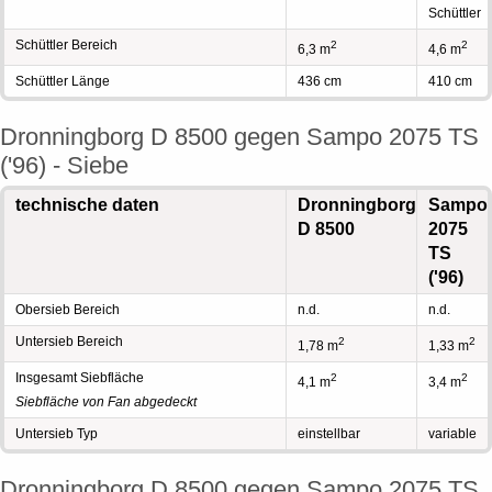
Schüttler
Schüttler Bereich
2
2
6,3 m
4,6 m
Schüttler Länge
436 cm
410 cm
Dronningborg D 8500 gegen Sampo 2075 TS
('96) - Siebe
technische daten
Dronningborg
Sampo
D 8500
2075
TS
('96)
Obersieb Bereich
n.d.
n.d.
Untersieb Bereich
2
2
1,78 m
1,33 m
Insgesamt Siebfläche
2
2
4,1 m
3,4 m
Siebfläche von Fan abgedeckt
Untersieb Typ
einstellbar
variable
Dronningborg D 8500 gegen Sampo 2075 TS