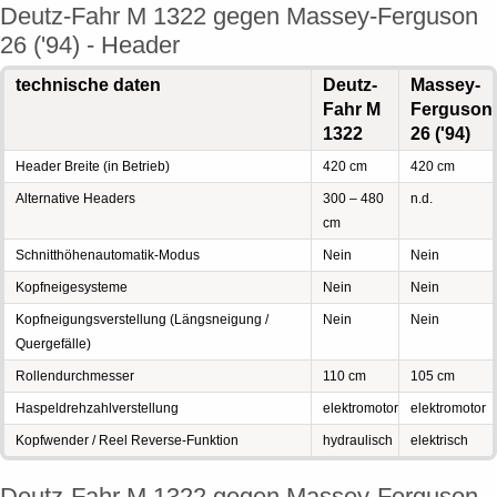
Deutz-Fahr M 1322 gegen Massey-Ferguson
26 ('94) - Header
technische daten
Deutz-
Massey-
Fahr M
Ferguson
1322
26 ('94)
Header Breite (in Betrieb)
420 cm
420 cm
Alternative Headers
300 – 480
n.d.
cm
Schnitthöhenautomatik-Modus
Nein
Nein
Kopfneigesysteme
Nein
Nein
Kopfneigungsverstellung (Längsneigung /
Nein
Nein
Quergefälle)
Rollendurchmesser
110 cm
105 cm
Haspeldrehzahlverstellung
elektromotor
elektromotor
Kopfwender / Reel Reverse-Funktion
hydraulisch
elektrisch
Deutz-Fahr M 1322 gegen Massey-Ferguson