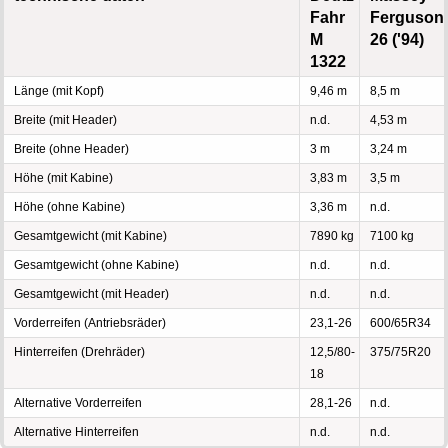
Fahr
Ferguson
M
26 ('94)
1322
Länge (mit Kopf)
9,46 m
8,5 m
Breite (mit Header)
n.d.
4,53 m
Breite (ohne Header)
3 m
3,24 m
Höhe (mit Kabine)
3,83 m
3,5 m
Höhe (ohne Kabine)
3,36 m
n.d.
Gesamtgewicht (mit Kabine)
7890 kg
7100 kg
Gesamtgewicht (ohne Kabine)
n.d.
n.d.
Gesamtgewicht (mit Header)
n.d.
n.d.
Vorderreifen (Antriebsräder)
23,1-26
600/65R34
Hinterreifen (Drehräder)
12,5/80-
375/75R20
18
Alternative Vorderreifen
28,1-26
n.d.
Alternative Hinterreifen
n.d.
n.d.