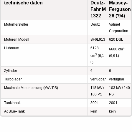
technische daten
Deutz-
Massey-
Fahr M
Ferguson
1322
26 ('94)
Motorhersteller
Deutz
Valmet
Corporation
Motoren Modell
BF6L913
620 DSL
Hubraum
6128
3
6600 cm
3
cm
(6,1
(6,6 l.)
l.)
Zylinder
6
6
Turbolader
verfügbar
verfügbar
Maximale Motorleistung (kW / PS)
118 kW /
103 kW / 140
160 PS
PS
Tankinhalt
300 l.
200 l.
AdBlue-Tank
kein
kein