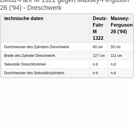
26 ('94) - Dreschwerk
technische daten
Deutz-
Massey-
Fahr
Ferguson
M
26 ('94)
1322
Durchmesser des Zylinders Dreschwerk
60 cm
50 cm
Breite des Zylinder Dreschwerk
127 cm
111 cm
Sekundär Dreschtrommel
n.d.
n.d.
Durchmesser des Sekundärzylinders
n.d.
n.d.