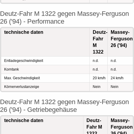
Deutz-Fahr M 1322 gegen Massey-Ferguson
26 ('94) - Performance
technische daten
Deutz-
Massey-
Fahr
Ferguson
M
26 ('94)
1322
Entladegeschwindigkeit
n.d.
n.d.
Korntank
n.d.
n.d.
Max. Geschwindigkeit
20 km/h
24 km/h
Körnerverlustanzeige
Nein
Nein
Deutz-Fahr M 1322 gegen Massey-Ferguson
26 ('94) - Getriebegehäuse
technische daten
Deutz-
Massey-
Fahr M
Ferguson
1322
26 ('94)