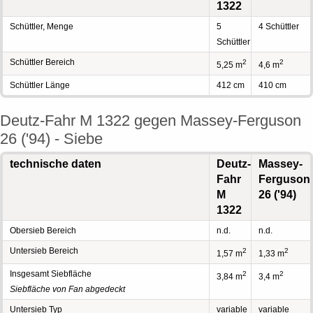
1322
Schüttler, Menge
5
4 Schüttler
Schüttler
Schüttler Bereich
2
2
5,25 m
4,6 m
Schüttler Länge
412 cm
410 cm
Deutz-Fahr M 1322 gegen Massey-Ferguson
26 ('94) - Siebe
technische daten
Deutz-
Massey-
Fahr
Ferguson
M
26 ('94)
1322
Obersieb Bereich
n.d.
n.d.
Untersieb Bereich
2
2
1,57 m
1,33 m
Insgesamt Siebfläche
2
2
3,84 m
3,4 m
Siebfläche von Fan abgedeckt
Untersieb Typ
variable
variable