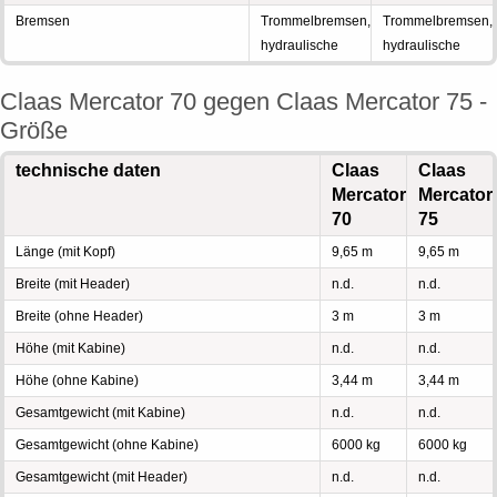
Bremsen
Trommelbremsen,
Trommelbremsen,
hydraulische
hydraulische
Claas Mercator 70 gegen Claas Mercator 75 -
Größe
technische daten
Claas
Claas
Mercator
Mercator
70
75
Länge (mit Kopf)
9,65 m
9,65 m
Breite (mit Header)
n.d.
n.d.
Breite (ohne Header)
3 m
3 m
Höhe (mit Kabine)
n.d.
n.d.
Höhe (ohne Kabine)
3,44 m
3,44 m
Gesamtgewicht (mit Kabine)
n.d.
n.d.
Gesamtgewicht (ohne Kabine)
6000 kg
6000 kg
Gesamtgewicht (mit Header)
n.d.
n.d.