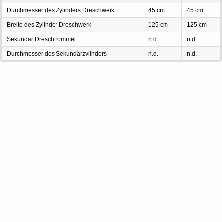
Durchmesser des Zylinders Dreschwerk
45 cm
45 cm
Breite des Zylinder Dreschwerk
125 cm
125 cm
Sekundär Dreschtrommel
n.d.
n.d.
Durchmesser des Sekundärzylinders
n.d.
n.d.