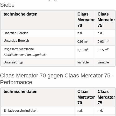
Siebe
technische daten
Claas
Claas
Mercator
Mercator
70
75
Obersieb Bereich
n.d.
n.d.
Untersieb Bereich
2
2
0,93 m
0,93 m
Insgesamt Siebfläche
2
2
3,15 m
3,15 m
Siebfläche von Fan abgedeckt
Untersieb Typ
variable
variable
Claas Mercator 70 gegen Claas Mercator 75 -
Performance
technische daten
Claas
Claas
Mercator
Mercator
70
75
Entladegeschwindigkeit
n.d.
n.d.