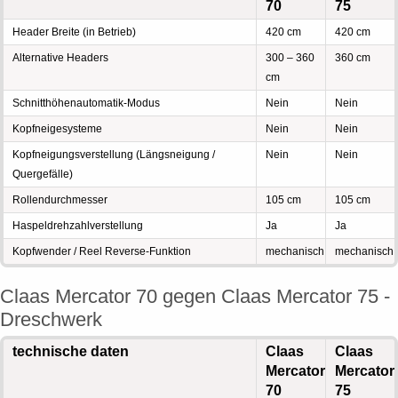
70
75
Header Breite (in Betrieb)
420 cm
420 cm
Alternative Headers
300 – 360
360 cm
cm
Schnitthöhenautomatik-Modus
Nein
Nein
Kopfneigesysteme
Nein
Nein
Kopfneigungsverstellung (Längsneigung /
Nein
Nein
Quergefälle)
Rollendurchmesser
105 cm
105 cm
Haspeldrehzahlverstellung
Ja
Ja
Kopfwender / Reel Reverse-Funktion
mechanisch
mechanisch
Claas Mercator 70 gegen Claas Mercator 75 -
Dreschwerk
technische daten
Claas
Claas
Mercator
Mercator
70
75