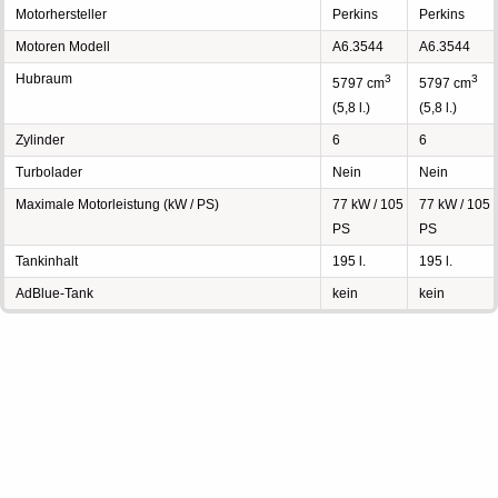
Motorhersteller
Perkins
Perkins
Motoren Modell
A6.3544
A6.3544
Hubraum
3
3
5797 cm
5797 cm
(5,8 l.)
(5,8 l.)
Zylinder
6
6
Turbolader
Nein
Nein
Maximale Motorleistung (kW / PS)
77 kW / 105
77 kW / 105
PS
PS
Tankinhalt
195 l.
195 l.
AdBlue-Tank
kein
kein