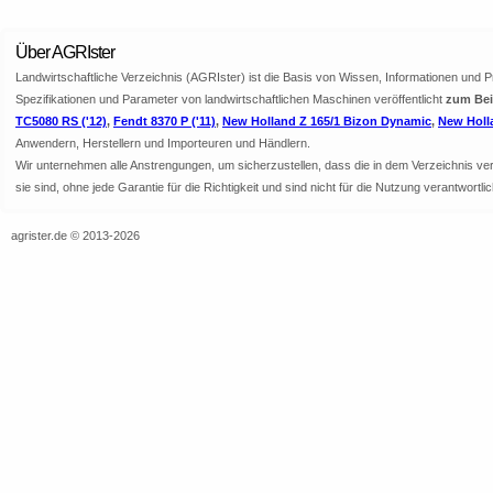
Über AGRIster
Landwirtschaftliche Verzeichnis (AGRIster) ist die Basis von Wissen, Informationen und 
Spezifikationen und Parameter von landwirtschaftlichen Maschinen veröffentlicht
zum Bei
TC5080 RS ('12)
,
Fendt 8370 P ('11)
,
New Holland Z 165/1 Bizon Dynamic
,
New Holl
Anwendern, Herstellern und Importeuren und Händlern.
Wir unternehmen alle Anstrengungen, um sicherzustellen, dass die in dem Verzeichnis veröf
sie sind, ohne jede Garantie für die Richtigkeit und sind nicht für die Nutzung verantwor
agrister.de © 2013-2026