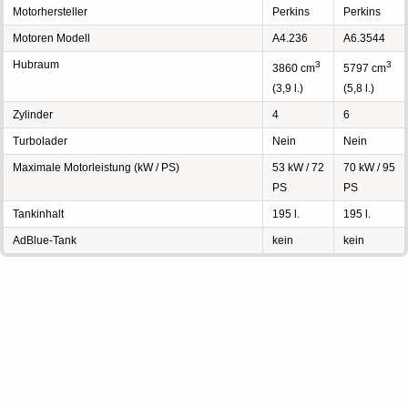
Motorhersteller
Perkins
Perkins
Motoren Modell
A4.236
A6.3544
Hubraum
3
3
3860 cm
5797 cm
(3,9 l.)
(5,8 l.)
Zylinder
4
6
Turbolader
Nein
Nein
Maximale Motorleistung (kW / PS)
53 kW / 72
70 kW / 95
PS
PS
Tankinhalt
195 l.
195 l.
AdBlue-Tank
kein
kein