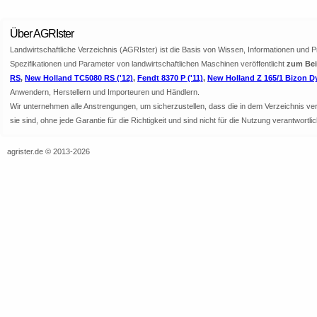
Über AGRIster
Landwirtschaftliche Verzeichnis (AGRIster) ist die Basis von Wissen, Informationen und 
Spezifikationen und Parameter von landwirtschaftlichen Maschinen veröffentlicht
zum Bei
RS
,
New Holland TC5080 RS ('12)
,
Fendt 8370 P ('11)
,
New Holland Z 165/1 Bizon 
Anwendern, Herstellern und Importeuren und Händlern.
Wir unternehmen alle Anstrengungen, um sicherzustellen, dass die in dem Verzeichnis veröf
sie sind, ohne jede Garantie für die Richtigkeit und sind nicht für die Nutzung verantwor
agrister.de © 2013-2026