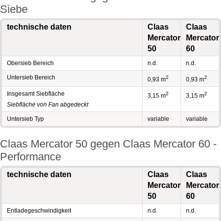
Siebe
technische daten
Claas
Claas
Mercator
Mercator
50
60
Obersieb Bereich
n.d.
n.d.
Untersieb Bereich
2
2
0,93 m
0,93 m
Insgesamt Siebfläche
2
2
3,15 m
3,15 m
Siebfläche von Fan abgedeckt
Untersieb Typ
variable
variable
Claas Mercator 50 gegen Claas Mercator 60 -
Performance
technische daten
Claas
Claas
Mercator
Mercator
50
60
Entladegeschwindigkeit
n.d.
n.d.