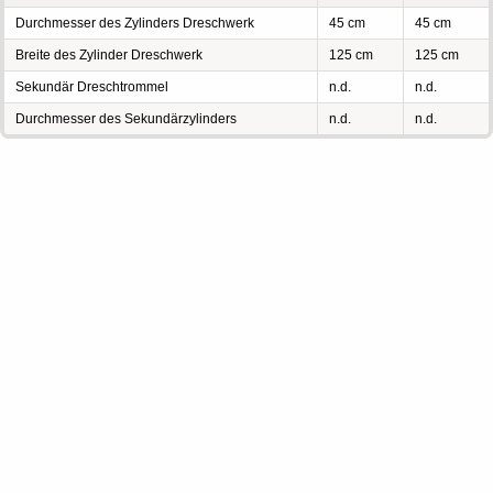
Durchmesser des Zylinders Dreschwerk
45 cm
45 cm
Breite des Zylinder Dreschwerk
125 cm
125 cm
Sekundär Dreschtrommel
n.d.
n.d.
Durchmesser des Sekundärzylinders
n.d.
n.d.