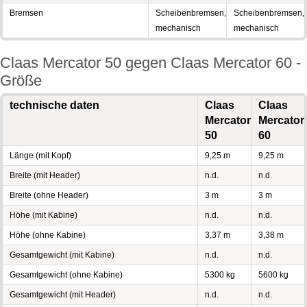
Bremsen
Scheibenbremsen,
Scheibenbremsen,
mechanisch
mechanisch
Claas Mercator 50 gegen Claas Mercator 60 -
Größe
technische daten
Claas
Claas
Mercator
Mercator
50
60
Länge (mit Kopf)
9,25 m
9,25 m
Breite (mit Header)
n.d.
n.d.
Breite (ohne Header)
3 m
3 m
Höhe (mit Kabine)
n.d.
n.d.
Höhe (ohne Kabine)
3,37 m
3,38 m
Gesamtgewicht (mit Kabine)
n.d.
n.d.
Gesamtgewicht (ohne Kabine)
5300 kg
5600 kg
Gesamtgewicht (mit Header)
n.d.
n.d.