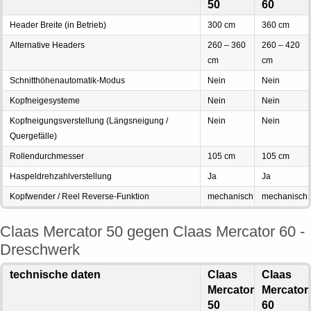
50
60
Header Breite (in Betrieb)
300 cm
360 cm
Alternative Headers
260 – 360
260 – 420
cm
cm
Schnitthöhenautomatik-Modus
Nein
Nein
Kopfneigesysteme
Nein
Nein
Kopfneigungsverstellung (Längsneigung /
Nein
Nein
Quergefälle)
Rollendurchmesser
105 cm
105 cm
Haspeldrehzahlverstellung
Ja
Ja
Kopfwender / Reel Reverse-Funktion
mechanisch
mechanisch
Claas Mercator 50 gegen Claas Mercator 60 -
Dreschwerk
technische daten
Claas
Claas
Mercator
Mercator
50
60