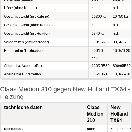
Höhe (ohne Kabine)
n.d.
n.d.
Gesamtgewicht (mit Kabine)
10300 kg
10750 kg
Gesamtgewicht (ohne Kabine)
n.d.
n.d.
Gesamtgewicht (mit Header)
9340 kg
n.d.
Vorderreifen (Antriebsräder)
800/65R32
30,5R32
Hinterreifen (Drehräder)
500/60-
16,0/70-20
22,5
Alternative Vorderreifen
620/75R30
800/65R32
Alternative Hinterreifen
365/70R18
13,0/65-18
Claas Medion 310 gegen New Holland TX64 -
Heizung
technische daten
Claas
New
Medion
Holland
310
TX64
Klimaanlage
ohne
Klimaanlage