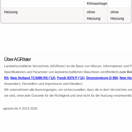
Klimaanlage
Heizung
ohne
ohne
Heizung
Heizung
Über AGRIster
Landwirtschaftliche Verzeichnis (AGRIster) ist die Basis von Wissen, Informationen und 
Spezifikationen und Parameter von landwirtschaftlichen Maschinen veröffentlicht
zum Bei
RS
,
New Holland TC5080 RS ('12)
,
Fendt 8370 P ('11)
,
Dronningborg D 950
,
New Hol
Anwendern, Herstellern und Importeuren und Händlern.
Wir unternehmen alle Anstrengungen, um sicherzustellen, dass die in dem Verzeichnis veröf
sie sind, ohne jede Garantie für die Richtigkeit und sind nicht für die Nutzung verantwor
agrister.de © 2013-2026