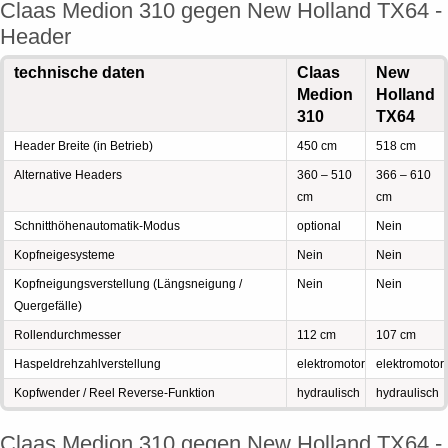
Claas Medion 310 gegen New Holland TX64 -
Header
technische daten
Claas
New
Medion
Holland
310
TX64
Header Breite (in Betrieb)
450 cm
518 cm
Alternative Headers
360 – 510
366 – 610
cm
cm
Schnitthöhenautomatik-Modus
optional
Nein
Kopfneigesysteme
Nein
Nein
Kopfneigungsverstellung (Längsneigung /
Nein
Nein
Quergefälle)
Rollendurchmesser
112 cm
107 cm
Haspeldrehzahlverstellung
elektromotor
elektromotor
Kopfwender / Reel Reverse-Funktion
hydraulisch
hydraulisch
Claas Medion 310 gegen New Holland TX64 -