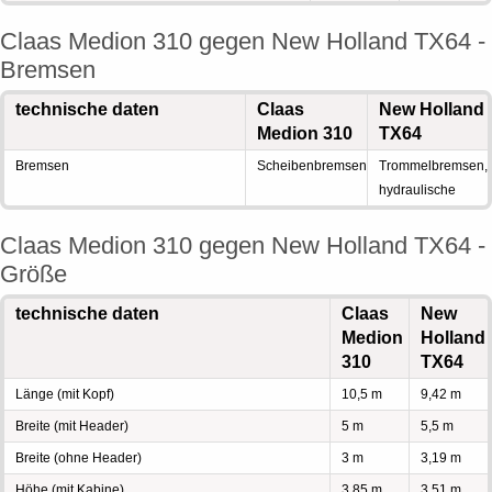
Claas Medion 310 gegen New Holland TX64 -
Bremsen
technische daten
Claas
New Holland
Medion 310
TX64
Bremsen
Scheibenbremsen
Trommelbremsen,
hydraulische
Claas Medion 310 gegen New Holland TX64 -
Größe
technische daten
Claas
New
Medion
Holland
310
TX64
Länge (mit Kopf)
10,5 m
9,42 m
Breite (mit Header)
5 m
5,5 m
Breite (ohne Header)
3 m
3,19 m
Höhe (mit Kabine)
3,85 m
3,51 m