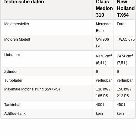
technische daten
Claas
New
Medion
Holland
310
TX64
Motorhersteller
Mercedes-
Ford
Benz
Motoren Modell
OM 906
TWAC 675
LA
Hubraum
3
3
6370 cm
7474 cm
(6,4 l.)
(7,5 l.)
Zylinder
6
6
Turbolader
verfügbar
verfügbar
Maximale Motorleistung (kW / PS)
136 kW /
156 kW /
185 PS
212 PS
Tankinhalt
400 l.
450 l.
AdBlue-Tank
kein
kein