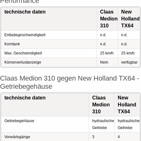
Performance
technische daten
Claas
New
Medion
Holland
310
TX64
Entladegeschwindigkeit
n.d.
n.d.
Korntank
n.d.
n.d.
Max. Geschwindigkeit
25 km/h
25 km/h
Körnerverlustanzeige
Nein
verfügbar
Claas Medion 310 gegen New Holland TX64 -
Getriebegehäuse
technische daten
Claas
New
Medion
Holland
310
TX64
Getriebegehäuse
hydraulische
hydraulische
Getriebe
Getriebe
Vorwärtsgänge
3
4