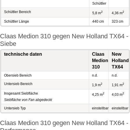
Schüttler
Schüttler Bereich
2
2
5,8 m
4,36 m
Schüttler Länge
440 cm
323 cm
Claas Medion 310 gegen New Holland TX64 -
Siebe
technische daten
Claas
New
Medion
Holland
310
TX64
Obersieb Bereich
n.d.
n.d.
Untersieb Bereich
2
2
1,9 m
1,91 m
Insgesamt Siebfläche
2
2
4,25 m
4,03 m
Siebfläche von Fan abgedeckt
Untersieb Typ
einstellbar
einstellbar
Claas Medion 310 gegen New Holland TX64 -