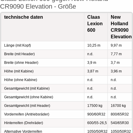
CR9090 Elevation - Größe
technische daten
Claas
New
Lexion
Holland
600
CR9090
Elevation
Länge (mit Kopf)
10,25 m
9,97 m
Breite (mit Header)
n.d.
7,77 m
Breite (ohne Header)
3,9 m
3,7 m
Höhe (mit Kabine)
3,87 m
3,96 m
Höhe (ohne Kabine)
n.d.
n.d.
Gesamtgewicht (mit Kabine)
n.d.
n.d.
Gesamtgewicht (ohne Kabine)
n.d.
n.d.
Gesamtgewicht (mit Header)
17500 kg
16700 kg
Vorderreifen (Antriebsräder)
900/60R32
800/65R32
Hinterreifen (Drehräder)
600/55-26,5
540/65R30
Alternative Vorderreifen
1050/50R32
1050/50R32