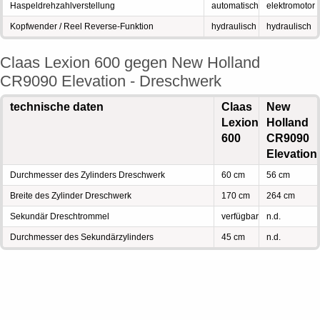
Haspeldrehzahlverstellung
automatisch
elektromotor
Kopfwender / Reel Reverse-Funktion
hydraulisch
hydraulisch
Claas Lexion 600 gegen New Holland
CR9090 Elevation - Dreschwerk
technische daten
Claas
New
Lexion
Holland
600
CR9090
Elevation
Durchmesser des Zylinders Dreschwerk
60 cm
56 cm
Breite des Zylinder Dreschwerk
170 cm
264 cm
Sekundär Dreschtrommel
verfügbar
n.d.
Durchmesser des Sekundärzylinders
45 cm
n.d.