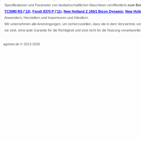
Spezifikationen und Parameter von landwirtschaftlichen Maschinen veröffentlicht
zum Bei
TC5080 RS ('12)
,
Fendt 8370 P ('11)
,
New Holland Z 165/1 Bizon Dynamic
,
New Holl
Anwendern, Herstellern und Importeuren und Händlern.
Wir unternehmen alle Anstrengungen, um sicherzustellen, dass die in dem Verzeichnis veröf
sie sind, ohne jede Garantie für die Richtigkeit und sind nicht für die Nutzung verantwor
agrister.de © 2013-2026