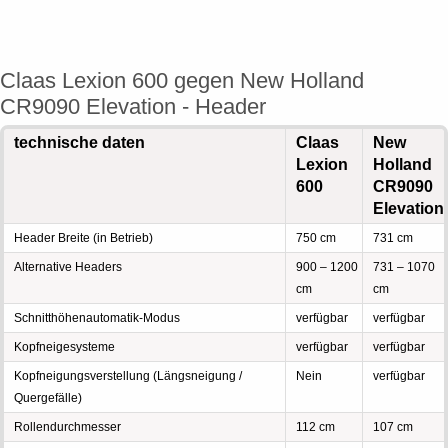
Claas Lexion 600 gegen New Holland
CR9090 Elevation - Header
technische daten
Claas
New
Lexion
Holland
600
CR9090
Elevation
Header Breite (in Betrieb)
750 cm
731 cm
Alternative Headers
900 – 1200
731 – 1070
cm
cm
Schnitthöhenautomatik-Modus
verfügbar
verfügbar
Kopfneigesysteme
verfügbar
verfügbar
Kopfneigungsverstellung (Längsneigung /
Nein
verfügbar
Quergefälle)
Rollendurchmesser
112 cm
107 cm