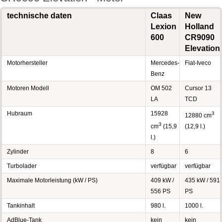
technische daten
Claas
New
Lexion
Holland
600
CR9090
Elevation
Motorhersteller
Mercedes-
Fiat-Iveco
Benz
Motoren Modell
OM 502
Cursor 13
LA
TCD
Hubraum
15928
3
12880 cm
3
cm
(15,9
(12,9 l.)
l.)
Zylinder
8
6
Turbolader
verfügbar
verfügbar
Maximale Motorleistung (kW / PS)
409 kW /
435 kW / 591
556 PS
PS
Tankinhalt
980 l.
1000 l.
AdBlue-Tank
kein
kein