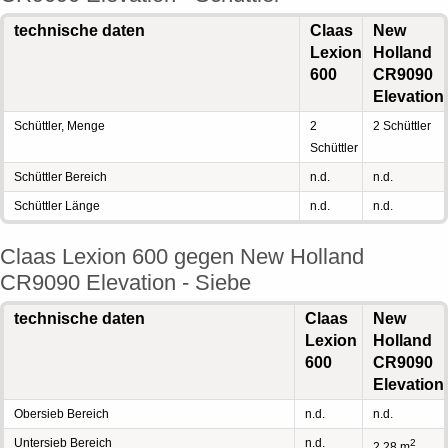
technische daten
Claas
New
Lexion
Holland
600
CR9090
Elevation
Schüttler, Menge
2
2 Schüttler
Schüttler
Schüttler Bereich
n.d.
n.d.
Schüttler Länge
n.d.
n.d.
Claas Lexion 600 gegen New Holland
CR9090 Elevation - Siebe
technische daten
Claas
New
Lexion
Holland
600
CR9090
Elevation
Obersieb Bereich
n.d.
n.d.
Untersieb Bereich
n.d.
2
2,28 m