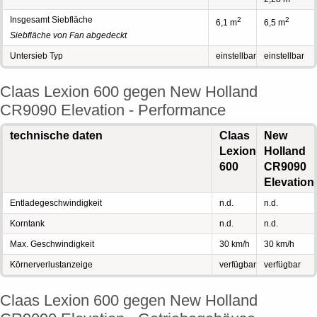
Insgesamt Siebfläche
2
2
6,1 m
6,5 m
Siebfläche von Fan abgedeckt
Untersieb Typ
einstellbar
einstellbar
Claas Lexion 600 gegen New Holland
CR9090 Elevation - Performance
technische daten
Claas
New
Lexion
Holland
600
CR9090
Elevation
Entladegeschwindigkeit
n.d.
n.d.
Korntank
n.d.
n.d.
Max. Geschwindigkeit
30 km/h
30 km/h
Körnerverlustanzeige
verfügbar
verfügbar
Claas Lexion 600 gegen New Holland