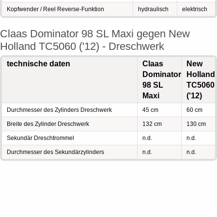
Kopfwender / Reel Reverse-Funktion
hydraulisch
elektrisch
Claas Dominator 98 SL Maxi gegen New
Holland TC5060 ('12) - Dreschwerk
technische daten
Claas
New
Dominator
Holland
98 SL
TC5060
Maxi
('12)
Durchmesser des Zylinders Dreschwerk
45 cm
60 cm
Breite des Zylinder Dreschwerk
132 cm
130 cm
Sekundär Dreschtrommel
n.d.
n.d.
Durchmesser des Sekundärzylinders
n.d.
n.d.