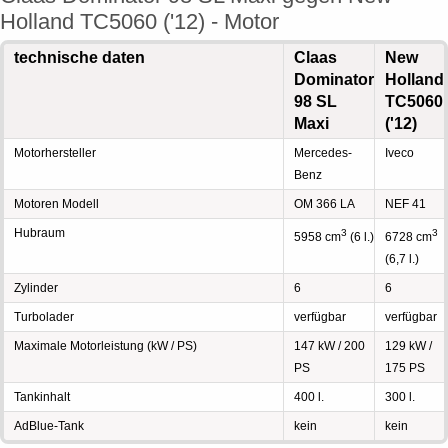
Holland TC5060 ('12) - Motor
technische daten
Claas
New
Dominator
Holland
98 SL
TC5060
Maxi
('12)
Motorhersteller
Mercedes-
Iveco
Benz
Motoren Modell
OM 366 LA
NEF 41
Hubraum
3
3
5958 cm
(6 l.)
6728 cm
(6,7 l.)
Zylinder
6
6
Turbolader
verfügbar
verfügbar
Maximale Motorleistung (kW / PS)
147 kW / 200
129 kW /
PS
175 PS
Tankinhalt
400 l.
300 l.
AdBlue-Tank
kein
kein