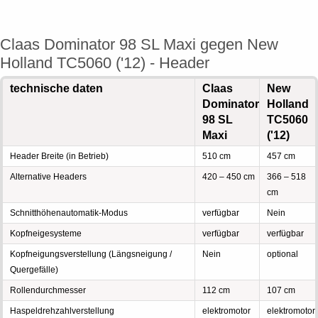
Claas Dominator 98 SL Maxi gegen New
Holland TC5060 ('12) - Header
technische daten
Claas
New
Dominator
Holland
98 SL
TC5060
Maxi
('12)
Header Breite (in Betrieb)
510 cm
457 cm
Alternative Headers
420 – 450 cm
366 – 518
cm
Schnitthöhenautomatik-Modus
verfügbar
Nein
Kopfneigesysteme
verfügbar
verfügbar
Kopfneigungsverstellung (Längsneigung /
Nein
optional
Quergefälle)
Rollendurchmesser
112 cm
107 cm
Haspeldrehzahlverstellung
elektromotor
elektromotor