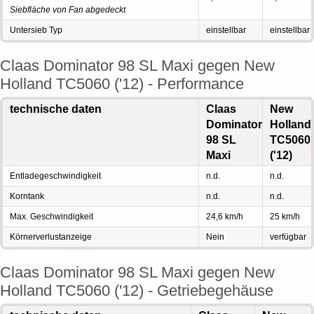
Siebfläche von Fan abgedeckt
Untersieb Typ
einstellbar
einstellbar
Claas Dominator 98 SL Maxi gegen New
Holland TC5060 ('12) - Performance
technische daten
Claas
New
Dominator
Holland
98 SL
TC5060
Maxi
('12)
Entladegeschwindigkeit
n.d.
n.d.
Korntank
n.d.
n.d.
Max. Geschwindigkeit
24,6 km/h
25 km/h
Körnerverlustanzeige
Nein
verfügbar
Claas Dominator 98 SL Maxi gegen New
Holland TC5060 ('12) - Getriebegehäuse