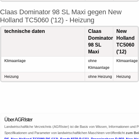
Claas Dominator 98 SL Maxi gegen New
Holland TC5060 ('12) - Heizung
technische daten
Claas
New
Dominator
Holland
98 SL
TC5060
Maxi
('12)
Klimaanlage
ohne
Klimaanlage
Klimaanlage
Heizung
ohne Heizung
Heizung
Über AGRIster
Landwirtschaftliche Verzeichnis (AGRIster) ist die Basis von Wissen, Informationen und 
Spezifikationen und Parameter von landwirtschaftlichen Maschinen veröffentlicht
zum Bei