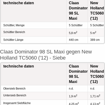
technische daten
Claas
New
Dominator
Holland
98 SL
TC5060
Maxi
('12)
Schüttler, Menge
5 Schüttler
5 Schüttler
Schüttler Bereich
2
2
5,8 m
5 m
Schüttler Länge
440 cm
389 cm
Claas Dominator 98 SL Maxi gegen New
Holland TC5060 ('12) - Siebe
technische daten
Claas
New
Dominator
Holland
98 SL
TC5060
Maxi
('12)
Obersieb Bereich
n.d.
n.d.
Untersieb Bereich
2
2
1,9 m
1,71 m
Insgesamt Siebfläche
2
2
4,25 m
4,13 m