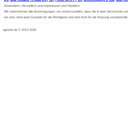
RS
,
New Holland TC5080 RS ('12)
,
Fendt 8370 P ('11)
,
Dronningborg D 950
,
New Hol
Anwendern, Herstellern und Importeuren und Händlern.
Wir unternehmen alle Anstrengungen, um sicherzustellen, dass die in dem Verzeichnis veröf
sie sind, ohne jede Garantie für die Richtigkeit und sind nicht für die Nutzung verantwor
agrister.de © 2013-2026