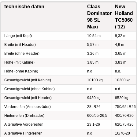
technische daten
Claas
New
Dominator
Holland
98 SL
TC5060
Maxi
('12)
Länge (mit Kopf)
10,54 m
9,32 m
Breite (mit Header)
5,57 m
4,9 m
Breite (ohne Header)
3,26 m
3,65 m
Höhe (mit Kabine)
3,85 m
3,83 m
Höhe (ohne Kabine)
n.d.
n.d.
Gesamtgewicht (mit Kabine)
10100 kg
10300 kg
Gesamtgewicht (ohne Kabine)
n.d.
n.d.
Gesamtgewicht (mit Header)
9430 kg
8520 kg
Vorderreifen (Antriebsräder)
28LR26
750/65LR26
Hinterreifen (Drehräder)
600/55-26,5
400/70R20
Alternative Vorderreifen
23,1-26
620/75R26
Alternative Hinterreifen
n.d.
16/70-20