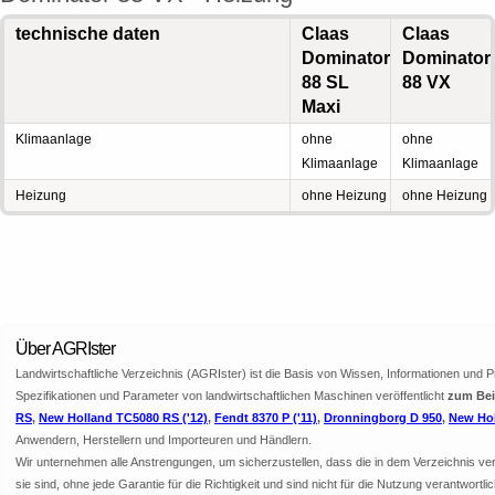
technische daten
Claas
Claas
Dominator
Dominator
88 SL
88 VX
Maxi
Klimaanlage
ohne
ohne
Klimaanlage
Klimaanlage
Heizung
ohne Heizung
ohne Heizung
Über AGRIster
Landwirtschaftliche Verzeichnis (AGRIster) ist die Basis von Wissen, Informationen und 
Spezifikationen und Parameter von landwirtschaftlichen Maschinen veröffentlicht
zum Bei
RS
,
New Holland TC5080 RS ('12)
,
Fendt 8370 P ('11)
,
Dronningborg D 950
,
New Hol
Anwendern, Herstellern und Importeuren und Händlern.
Wir unternehmen alle Anstrengungen, um sicherzustellen, dass die in dem Verzeichnis veröf
sie sind, ohne jede Garantie für die Richtigkeit und sind nicht für die Nutzung verantwor