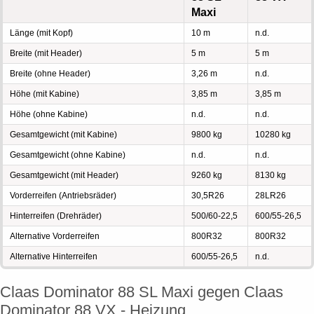
Maxi
Länge (mit Kopf)
10 m
n.d.
Breite (mit Header)
5 m
5 m
Breite (ohne Header)
3,26 m
n.d.
Höhe (mit Kabine)
3,85 m
3,85 m
Höhe (ohne Kabine)
n.d.
n.d.
Gesamtgewicht (mit Kabine)
9800 kg
10280 kg
Gesamtgewicht (ohne Kabine)
n.d.
n.d.
Gesamtgewicht (mit Header)
9260 kg
8130 kg
Vorderreifen (Antriebsräder)
30,5R26
28LR26
Hinterreifen (Drehräder)
500/60-22,5
600/55-26,5
Alternative Vorderreifen
800R32
800R32
Alternative Hinterreifen
600/55-26,5
n.d.
Claas Dominator 88 SL Maxi gegen Claas
Dominator 88 VX - Heizung