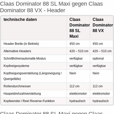
Claas Dominator 88 SL Maxi gegen Claas
Dominator 88 VX - Header
technische daten
Claas
Claas
Dominator
Dominator
88 SL
88 VX
Maxi
Header Breite (in Betrieb)
450 cm
450 cm
Alternative Headers
420 – 510 cm
420 – 510 cm
Schnitthöhenautomatik-Modus
verfügbar
optional
Kopfneigesysteme
verfügbar
verfügbar
Kopfneigungsverstellung (Längsneigung /
Nein
Nein
Quergefälle)
Rollendurchmesser
112 cm
112 cm
Haspeldrehzahlverstellung
elektromotor
elektromotor
Kopfwender / Reel Reverse-Funktion
hydraulisch
hydraulisch
Claas Dominator 88 SL Maxi gegen Claas