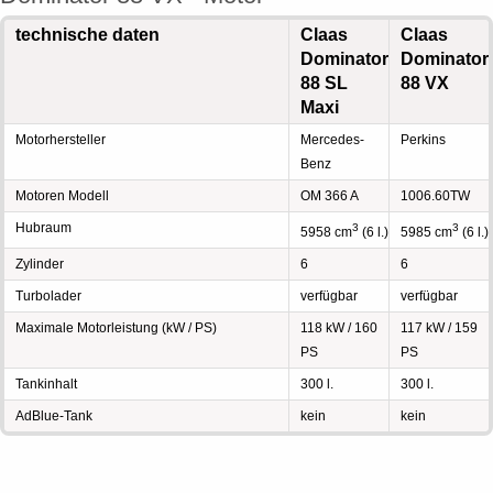
technische daten
Claas
Claas
Dominator
Dominator
88 SL
88 VX
Maxi
Motorhersteller
Mercedes-
Perkins
Benz
Motoren Modell
OM 366 A
1006.60TW
Hubraum
3
3
5958 cm
(6 l.)
5985 cm
(6 l.)
Zylinder
6
6
Turbolader
verfügbar
verfügbar
Maximale Motorleistung (kW / PS)
118 kW / 160
117 kW / 159
PS
PS
Tankinhalt
300 l.
300 l.
AdBlue-Tank
kein
kein