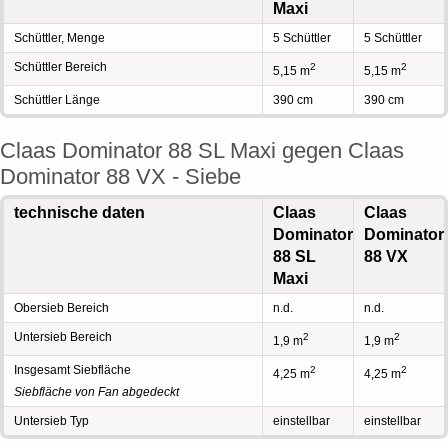
Maxi
Schüttler, Menge
5 Schüttler
5 Schüttler
Schüttler Bereich
2
2
5,15 m
5,15 m
Schüttler Länge
390 cm
390 cm
Claas Dominator 88 SL Maxi gegen Claas
Dominator 88 VX - Siebe
technische daten
Claas
Claas
Dominator
Dominator
88 SL
88 VX
Maxi
Obersieb Bereich
n.d.
n.d.
Untersieb Bereich
2
2
1,9 m
1,9 m
Insgesamt Siebfläche
2
2
4,25 m
4,25 m
Siebfläche von Fan abgedeckt
Untersieb Typ
einstellbar
einstellbar