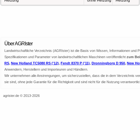
Heizung
ohne Heizung
Heizung
Über AGRIster
Landwirtschaftliche Verzeichnis (AGRIster) ist die Basis von Wissen, Informationen und 
Spezifikationen und Parameter von landwirtschaftlichen Maschinen veröffentlicht
zum Bei
RS
,
New Holland TC5080 RS ('12)
,
Fendt 8370 P ('11)
,
Dronningborg D 950
,
New Hol
Anwendern, Herstellern und Importeuren und Händlern.
Wir unternehmen alle Anstrengungen, um sicherzustellen, dass die in dem Verzeichnis veröf
sie sind, ohne jede Garantie für die Richtigkeit und sind nicht für die Nutzung verantwor
agrister.de © 2013-2026