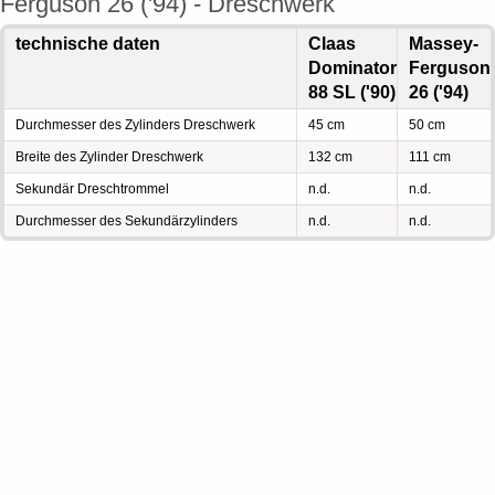
Ferguson 26 ('94) - Dreschwerk
technische daten
Claas
Massey-
Dominator
Ferguson
88 SL ('90)
26 ('94)
Durchmesser des Zylinders Dreschwerk
45 cm
50 cm
Breite des Zylinder Dreschwerk
132 cm
111 cm
Sekundär Dreschtrommel
n.d.
n.d.
Durchmesser des Sekundärzylinders
n.d.
n.d.