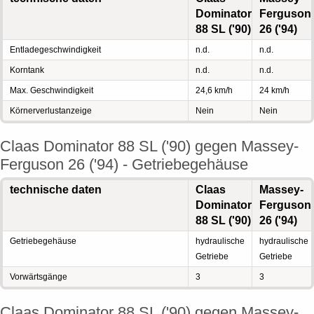
Dominator
Ferguson
88 SL ('90)
26 ('94)
Entladegeschwindigkeit
n.d.
n.d.
Korntank
n.d.
n.d.
Max. Geschwindigkeit
24,6 km/h
24 km/h
Körnerverlustanzeige
Nein
Nein
Claas Dominator 88 SL ('90) gegen Massey-
Ferguson 26 ('94) - Getriebegehäuse
technische daten
Claas
Massey-
Dominator
Ferguson
88 SL ('90)
26 ('94)
Getriebegehäuse
hydraulische
hydraulische
Getriebe
Getriebe
Vorwärtsgänge
3
3
Claas Dominator 88 SL ('90) gegen Massey-