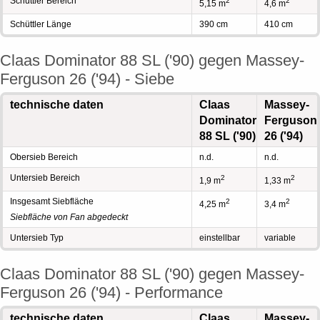
Schüttler Bereich
2
2
5,15 m
4,6 m
Schüttler Länge
390 cm
410 cm
Claas Dominator 88 SL ('90) gegen Massey-
Ferguson 26 ('94) - Siebe
technische daten
Claas
Massey-
Dominator
Ferguson
88 SL ('90)
26 ('94)
Obersieb Bereich
n.d.
n.d.
Untersieb Bereich
2
2
1,9 m
1,33 m
Insgesamt Siebfläche
2
2
4,25 m
3,4 m
Siebfläche von Fan abgedeckt
Untersieb Typ
einstellbar
variable
Claas Dominator 88 SL ('90) gegen Massey-
Ferguson 26 ('94) - Performance
technische daten
Claas
Massey-