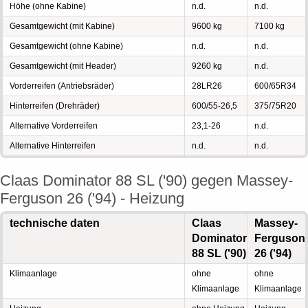
Höhe (ohne Kabine)
n.d.
n.d.
Gesamtgewicht (mit Kabine)
9600 kg
7100 kg
Gesamtgewicht (ohne Kabine)
n.d.
n.d.
Gesamtgewicht (mit Header)
9260 kg
n.d.
Vorderreifen (Antriebsräder)
28LR26
600/65R34
Hinterreifen (Drehräder)
600/55-26,5
375/75R20
Alternative Vorderreifen
23,1-26
n.d.
Alternative Hinterreifen
n.d.
n.d.
Claas Dominator 88 SL ('90) gegen Massey-
Ferguson 26 ('94) - Heizung
technische daten
Claas
Massey-
Dominator
Ferguson
88 SL ('90)
26 ('94)
Klimaanlage
ohne
ohne
Klimaanlage
Klimaanlage