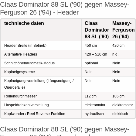
Claas Dominator 88 SL ('90) gegen Massey-
Ferguson 26 ('94) - Header
technische daten
Claas
Massey-
Dominator
Ferguson
88 SL ('90)
26 ('94)
Header Breite (in Betrieb)
450 cm
420 cm
Alternative Headers
420 – 510 cm
n.d.
Schnitthöhenautomatik-Modus
optional
Nein
Kopfneigesysteme
Nein
Nein
Kopfneigungsverstellung (Längsneigung /
Nein
Nein
Quergefälle)
Rollendurchmesser
112 cm
105 cm
Haspeldrehzahlverstellung
elektromotor
elektromotor
Kopfwender / Reel Reverse-Funktion
hydraulisch
elektrisch
Claas Dominator 88 SL ('90) gegen Massey-