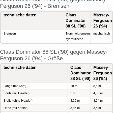
Ferguson 26 ('94) - Bremsen
technische daten
Claas
Massey-
Dominator
Ferguson
88 SL ('90)
26 ('94)
Bremsen
Trommelbremsen,
mechanisch
hydraulische
Claas Dominator 88 SL ('90) gegen Massey-
Ferguson 26 ('94) - Größe
technische daten
Claas
Massey-
Dominator
Ferguson
88 SL ('90)
26 ('94)
Länge (mit Kopf)
10 m
8,5 m
Breite (mit Header)
5 m
4,53 m
Breite (ohne Header)
3,26 m
3,24 m
Höhe (mit Kabine)
3,85 m
3,5 m