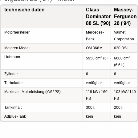
technische daten
Claas
Massey-
Dominator
Ferguson
88 SL ('90)
26 ('94)
Motorhersteller
Mercedes-
Valmet
Benz
Corporation
Motoren Modell
OM 366 A
620 DSL
Hubraum
3
3
5958 cm
(6 l.)
6600 cm
(6,6 l.)
Zylinder
6
6
Turbolader
verfügbar
verfügbar
Maximale Motorleistung (kW / PS)
118 kW / 160
103 kW / 140
PS
PS
Tankinhalt
300 l.
200 l.
AdBlue-Tank
kein
kein