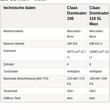
technische daten
Claas
Claas
Dominator
Dominator
106
118 SL
Maxi
Motorhersteller
Mercedes-
Mercedes-
Benz
Benz
Motoren Modell
OM 352
OM 441 A
Hubraum
3
3
5675 cm
(5,7
10965 cm
(11
l.)
l.)
Zylinder
6
6
Turbolader
verfügbar
verfügbar
Maximale Motorleistung (kW / PS)
125 kW / 170
198 kW / 269
PS
PS
Tankinhalt
300 l.
500 l.
AdBlue-Tank
kein
kein