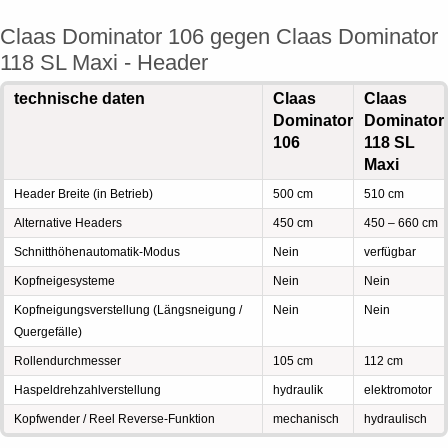
Claas Dominator 106 gegen Claas Dominator
118 SL Maxi - Header
technische daten
Claas
Claas
Dominator
Dominator
106
118 SL
Maxi
Header Breite (in Betrieb)
500 cm
510 cm
Alternative Headers
450 cm
450 – 660 cm
Schnitthöhenautomatik-Modus
Nein
verfügbar
Kopfneigesysteme
Nein
Nein
Kopfneigungsverstellung (Längsneigung /
Nein
Nein
Quergefälle)
Rollendurchmesser
105 cm
112 cm
Haspeldrehzahlverstellung
hydraulik
elektromotor
Kopfwender / Reel Reverse-Funktion
mechanisch
hydraulisch