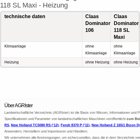
118 SL Maxi - Heizung
technische daten
Claas
Claas
Dominator
Dominator
106
118 SL
Maxi
Klimaanlage
ohne
ohne
Klimaanlage
Klimaanlage
Heizung
ohne Heizung
ohne Heizung
Über AGRIster
Landwirtschaftliche Verzeichnis (AGRIster) ist die Basis von Wissen, Informationen und 
Spezifikationen und Parameter von landwirtschaftlichen Maschinen veröffentlicht
zum Bei
RS
,
New Holland TC5080 RS ('12)
,
Fendt 8370 P ('11)
,
New Holland Z 165/1 Bizon 
Anwendern, Herstellern und Importeuren und Händlern.
Wir unternehmen alle Anstrengungen, um sicherzustellen, dass die in dem Verzeichnis veröf