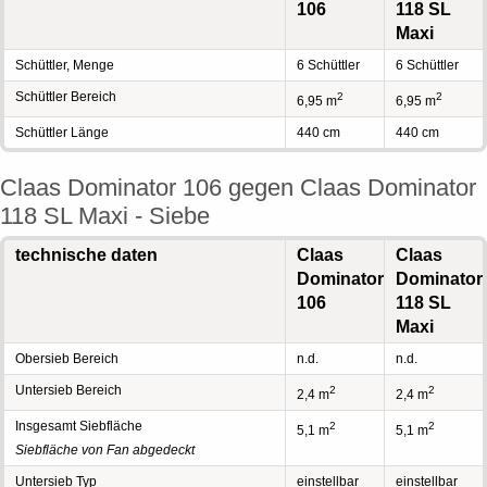
106
118 SL
Maxi
Schüttler, Menge
6 Schüttler
6 Schüttler
Schüttler Bereich
2
2
6,95 m
6,95 m
Schüttler Länge
440 cm
440 cm
Claas Dominator 106 gegen Claas Dominator
118 SL Maxi - Siebe
technische daten
Claas
Claas
Dominator
Dominator
106
118 SL
Maxi
Obersieb Bereich
n.d.
n.d.
Untersieb Bereich
2
2
2,4 m
2,4 m
Insgesamt Siebfläche
2
2
5,1 m
5,1 m
Siebfläche von Fan abgedeckt
Untersieb Typ
einstellbar
einstellbar