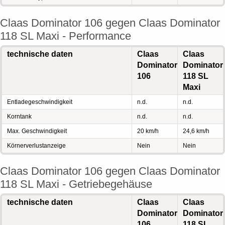
Claas Dominator 106 gegen Claas Dominator
118 SL Maxi - Performance
technische daten
Claas
Claas
Dominator
Dominator
106
118 SL
Maxi
Entladegeschwindigkeit
n.d.
n.d.
Korntank
n.d.
n.d.
Max. Geschwindigkeit
20 km/h
24,6 km/h
Körnerverlustanzeige
Nein
Nein
Claas Dominator 106 gegen Claas Dominator
118 SL Maxi - Getriebegehäuse
technische daten
Claas
Claas
Dominator
Dominator
106
118 SL