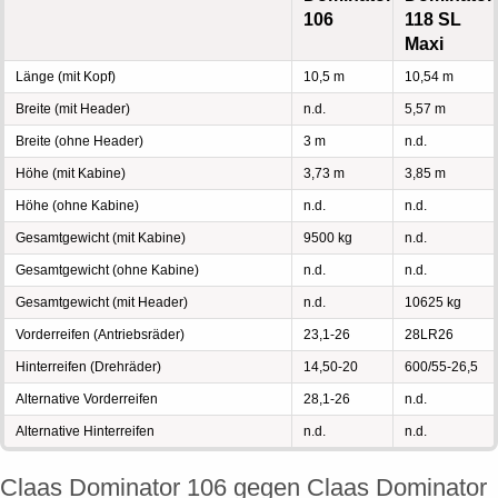
106
118 SL
Maxi
Länge (mit Kopf)
10,5 m
10,54 m
Breite (mit Header)
n.d.
5,57 m
Breite (ohne Header)
3 m
n.d.
Höhe (mit Kabine)
3,73 m
3,85 m
Höhe (ohne Kabine)
n.d.
n.d.
Gesamtgewicht (mit Kabine)
9500 kg
n.d.
Gesamtgewicht (ohne Kabine)
n.d.
n.d.
Gesamtgewicht (mit Header)
n.d.
10625 kg
Vorderreifen (Antriebsräder)
23,1-26
28LR26
Hinterreifen (Drehräder)
14,50-20
600/55-26,5
Alternative Vorderreifen
28,1-26
n.d.
Alternative Hinterreifen
n.d.
n.d.
Claas Dominator 106 gegen Claas Dominator