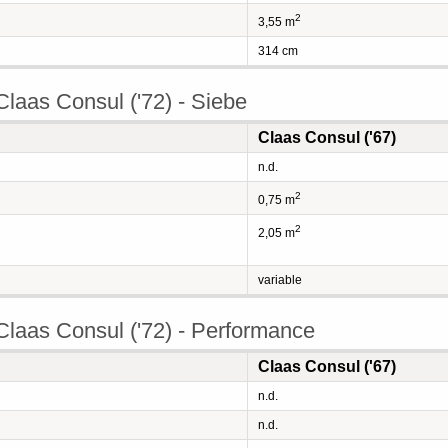
2
3,55 m
314 cm
Claas Consul ('72) - Siebe
Claas Consul ('67)
n.d.
2
0,75 m
2
2,05 m
variable
Claas Consul ('72) - Performance
Claas Consul ('67)
n.d.
n.d.