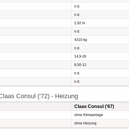
n.d.
n.d.
2,92 m
n.d.
4310 kg
n.d.
14,9-26
8,50-12
n.d.
n.d.
Claas Consul ('72) - Heizung
Claas Consul ('67)
ohne Klimaanlage
ohne Heizung