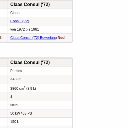
Claas Consul ('72)
Claas
Consul ('72)
von 1972 bis 1981
!
Claas Consul ('72) Bewertung
Neu!
Claas Consul ('72)
Perkins
A4.236
3
3860 cm
(3,9 l.)
4
Nein
50 kW / 68 PS
150 l.