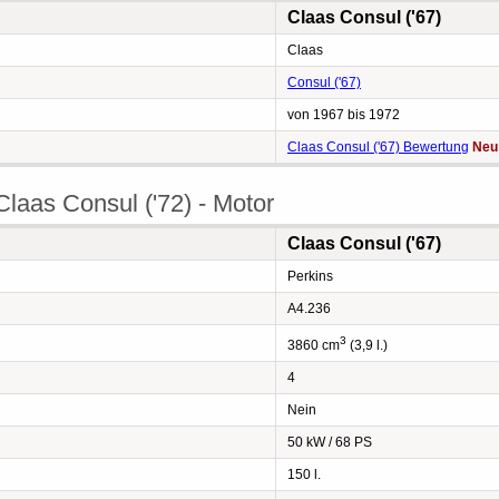
Claas Consul ('67)
Claas
Consul ('67)
von 1967 bis 1972
Claas Consul ('67) Bewertung
Neu
laas Consul ('72) - Motor
Claas Consul ('67)
Perkins
A4.236
3
3860 cm
(3,9 l.)
4
Nein
50 kW / 68 PS
150 l.