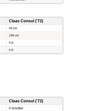
Claas Consul ('72)
45 cm
106 cm
n.d.
n.d.
Claas Consul ('72)
4 Schüttler