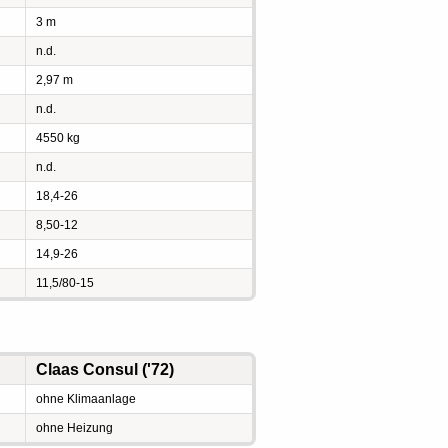
3 m
n.d.
2,97 m
n.d.
4550 kg
n.d.
18,4-26
8,50-12
14,9-26
11,5/80-15
Claas Consul ('72)
ohne Klimaanlage
ohne Heizung