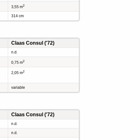
2
3,55 m
314 cm
Claas Consul ('72)
n.d.
2
0,75 m
2
2,05 m
variable
Claas Consul ('72)
n.d.
n.d.