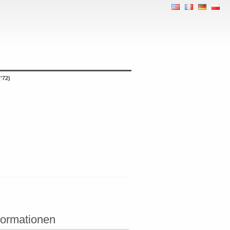
'72)
formationen