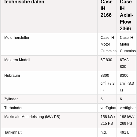
technische daten
Case
Case
IH
IH
2166
Axial-
Flow
2366
Motorhersteller
Case IH
Case IH
Motor
Motor
Cummins
Cummins
Motoren Modell
6T-830
6TAA-
830
Hubraum
8300
8300
3
3
cm
(8,3
cm
(8,3
l.)
l.)
Zylinder
6
6
Turbolader
verfügbar
verfügbar
Maximale Motorleistung (kW / PS)
158 kW /
198 kW /
215 PS
269 PS
Tankinhalt
n.d.
491 l.