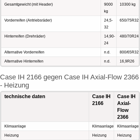
Gesamtgewicht (mit Header)
9000
10300 kg
kg
Vorderreifen (Antriebsräder)
24,5-
650/75R32
32
Hinterreifen (Drehräder)
14,90-
480/70R24
24
Alternative Vorderreifen
n.d.
800/65R32
Alternative Hinterreifen
n.d.
16,9R26
Case IH 2166 gegen Case IH Axial-Flow 2366
- Heizung
technische daten
Case IH
Case IH
2166
Axial-
Flow
2366
Klimaanlage
Klimaanlage
Klimaanlage
Heizung
Heizung
Heizung