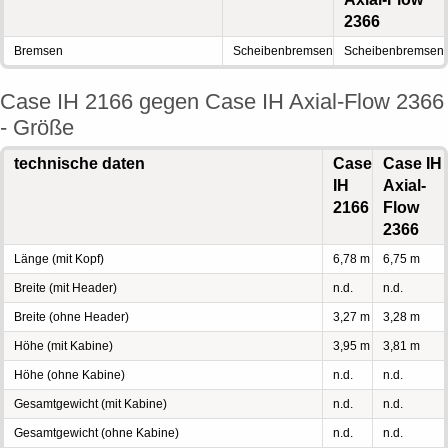
2366
Bremsen
Scheibenbremsen
Scheibenbremsen
Case IH 2166 gegen Case IH Axial-Flow 2366
- Größe
technische daten
Case
Case IH
IH
Axial-
2166
Flow
2366
Länge (mit Kopf)
6,78 m
6,75 m
Breite (mit Header)
n.d.
n.d.
Breite (ohne Header)
3,27 m
3,28 m
Höhe (mit Kabine)
3,95 m
3,81 m
Höhe (ohne Kabine)
n.d.
n.d.
Gesamtgewicht (mit Kabine)
n.d.
n.d.
Gesamtgewicht (ohne Kabine)
n.d.
n.d.