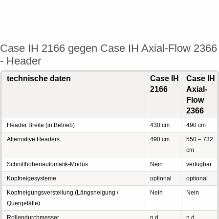
Case IH 2166 gegen Case IH Axial-Flow 2366
- Header
technische daten
Case IH
Case IH
2166
Axial-
Flow
2366
Header Breite (in Betrieb)
430 cm
490 cm
Alternative Headers
490 cm
550 – 732
cm
Schnitthöhenautomatik-Modus
Nein
verfügbar
Kopfneigesysteme
optional
optional
Kopfneigungsverstellung (Längsneigung /
Nein
Nein
Quergefälle)
Rollendurchmesser
n.d.
n.d.