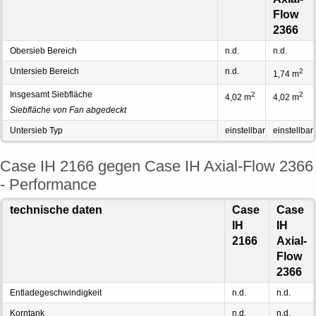
Flow
2366
Obersieb Bereich
n.d.
n.d.
Untersieb Bereich
n.d.
2
1,74 m
Insgesamt Siebfläche
2
2
4,02 m
4,02 m
Siebfläche von Fan abgedeckt
Untersieb Typ
einstellbar
einstellbar
Case IH 2166 gegen Case IH Axial-Flow 2366
- Performance
technische daten
Case
Case
IH
IH
2166
Axial-
Flow
2366
Entladegeschwindigkeit
n.d.
n.d.
Korntank
n.d.
n.d.