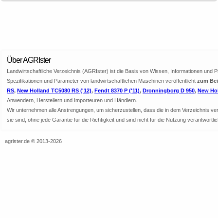
Über AGRIster
Landwirtschaftliche Verzeichnis (AGRIster) ist die Basis von Wissen, Informationen und 
Spezifikationen und Parameter von landwirtschaftlichen Maschinen veröffentlicht
zum Bei
RS
,
New Holland TC5080 RS ('12)
,
Fendt 8370 P ('11)
,
Dronningborg D 950
,
New Hol
Anwendern, Herstellern und Importeuren und Händlern.
Wir unternehmen alle Anstrengungen, um sicherzustellen, dass die in dem Verzeichnis veröf
sie sind, ohne jede Garantie für die Richtigkeit und sind nicht für die Nutzung verantwor
agrister.de © 2013-2026