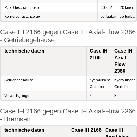
Max. Geschwindigkeit
20 km/h
20 km/h
Körnerverlustanzeige
verfügbar
verfügbar
Case IH 2166 gegen Case IH Axial-Flow 2366
- Getriebegehäuse
technische daten
Case IH
Case IH
2166
Axial-
Flow
2366
Getriebegehäuse
hydraulische
hydraulische
Getriebe
Getriebe
Vorwärtsgänge
3
3
Case IH 2166 gegen Case IH Axial-Flow 2366
- Bremsen
technische daten
Case IH 2166
Case IH
Axial-Flow