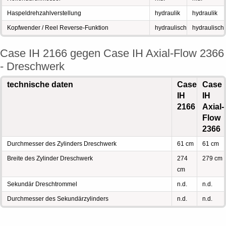
Haspeldrehzahlverstellung
hydraulik
hydraulik
Kopfwender / Reel Reverse-Funktion
hydraulisch
hydraulisch
Case IH 2166 gegen Case IH Axial-Flow 2366
- Dreschwerk
technische daten
Case
Case
IH
IH
2166
Axial-
Flow
2366
Durchmesser des Zylinders Dreschwerk
61 cm
61 cm
Breite des Zylinder Dreschwerk
274
279 cm
cm
Sekundär Dreschtrommel
n.d.
n.d.
Durchmesser des Sekundärzylinders
n.d.
n.d.